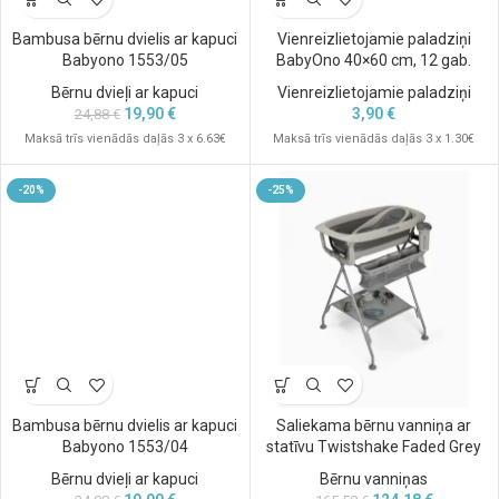
Bambusa bērnu dvielis ar kapuci
Vienreizlietojamie paladziņi
Babyono 1553/05
BabyOno 40×60 cm, 12 gab.
Bērnu dvieļi ar kapuci
Vienreizlietojamie paladziņi
19,90
€
3,90
€
24,88
€
Maksā trīs vienādās daļās 3 x 6.63€
Maksā trīs vienādās daļās 3 x 1.30€
-20%
-25%
Bambusa bērnu dvielis ar kapuci
Saliekama bērnu vanniņa ar
Babyono 1553/04
statīvu Twistshake Faded Grey
Bērnu dvieļi ar kapuci
Bērnu vanniņas