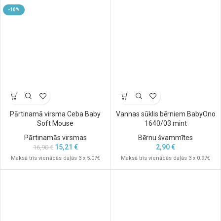
-10%
Pārtinamā virsma Ceba Baby
Vannas sūklis bērniem BabyOno
Soft Mouse
1640/03 mint
Pārtinamās virsmas
Bērnu švammītes
15,21
€
2,90
€
16,90
€
Maksā trīs vienādās daļās 3 x 5.07€
Maksā trīs vienādās daļās 3 x 0.97€