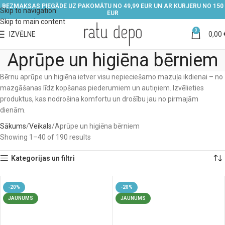
BEZMAKSAS PIEGĀDE UZ PAKOMĀTU NO 49,99 EUR UN AR KURJERU NO 150
Skip to navigation
EUR
Skip to main content
0
IZVĒLNE
0,00
Aprūpe un higiēna bērniem
Bērnu aprūpe un higiēna ietver visu nepieciešamo mazuļa ikdienai – no
mazgāšanas līdz kopšanas piederumiem un autiņiem. Izvēlieties
produktus, kas nodrošina komfortu un drošību jau no pirmajām
dienām.
Sākums
Veikals
Aprūpe un higiēna bērniem
Showing 1–40 of 190 results
Kategorijas un filtri
-20%
-20%
JAUNUMS
JAUNUMS