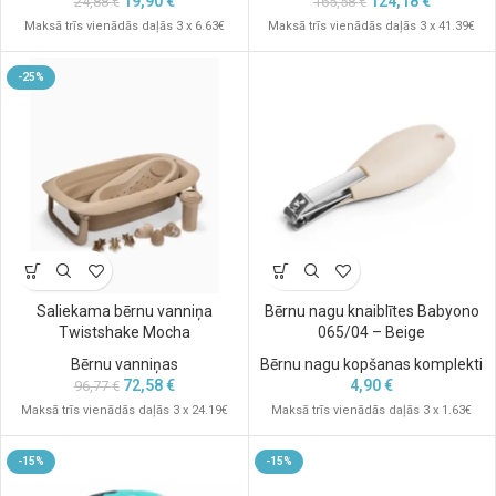
19,90
€
124,18
€
24,88
€
165,58
€
Maksā trīs vienādās daļās 3 x 6.63€
Maksā trīs vienādās daļās 3 x 41.39€
-25%
Saliekama bērnu vanniņa
Bērnu nagu knaiblītes Babyono
Twistshake Mocha
065/04 – Beige
Bērnu vanniņas
Bērnu nagu kopšanas komplekti
72,58
€
4,90
€
96,77
€
Maksā trīs vienādās daļās 3 x 24.19€
Maksā trīs vienādās daļās 3 x 1.63€
-15%
-15%