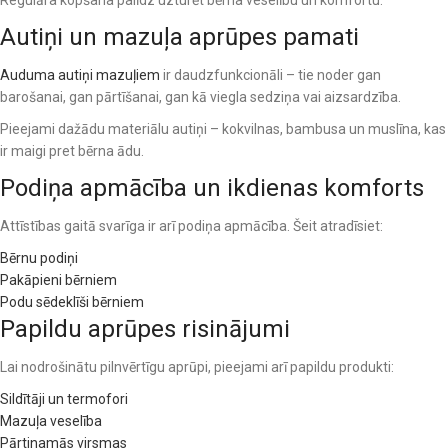
Regulāra kopšana palīdz uzturēt bērna veselību un komfortu.
Autiņi un mazuļa aprūpes pamati
Auduma autiņi mazuļiem
ir daudzfunkcionāli – tie noder gan
barošanai, gan pārtīšanai, gan kā viegla sedziņa vai aizsardzība.
Pieejami dažādu materiālu autiņi – kokvilnas, bambusa un muslīna, kas
ir maigi pret bērna ādu.
Podiņa apmācība un ikdienas komforts
Attīstības gaitā svarīga ir arī podiņa apmācība. Šeit atradīsiet:
Bērnu podiņi
Pakāpieni bērniem
Podu sēdeklīši bērniem
Papildu aprūpes risinājumi
Lai nodrošinātu pilnvērtīgu aprūpi, pieejami arī papildu produkti:
Sildītāji un termofori
Mazuļa veselība
Pārtinamās virsmas