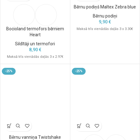
Bērnu podiņš Maltex Zebra blue
Bērnu podiņi
9,90
€
Bocioland termofors bērniem
Maksā trīs vienādās daļās 3 x 3.30€
Heart
Sildītāji un termofori
8,90
€
Maksā trīs vienādās daļās 3 x 2.97€
-25%
-25%
Bērnu vanniņa Twistshake