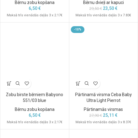
Bērnu zobu kopšana
Bērnu dvieļi ar kapuci
6,50
€
23,50
€
29,50
€
Maksā trīs vienādās daļās 3 x 2.17€
Maksā trīs vienādās daļās 3 x 7.83€
-10%
Zobu birste bērniem Babyono
Pārtinamā virsma Ceba Baby
551/03 blue
Ultra Light Pierrot
Bērnu zobu kopšana
Pārtinamās virsmas
6,50
€
25,11
€
27,90
€
Maksā trīs vienādās daļās 3 x 2.17€
Maksā trīs vienādās daļās 3 x 8.37€