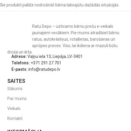
Šie produkti palīdz nodrošināt bērna labsajūtu dažādās situācijās.
Ratu Depo – uzticams bērnu preču e-veikals
jaunajiem vecākiem. Pie mums atradīsiet bērnu
ratus, autokrēsliņus, rotaļlietas, barošanas un
aprūpes preces. Viss, lai ikdiena ar mazuli būtu
droša un ērta.
Adrese:
Vaļņu iela 13, Liepāja, LV-3401
Telefons:
+371 291 27 701
E-pasts:
info@ratudepo.lv
SAITES
Sākums
Par mums
Veikals
Kontakti