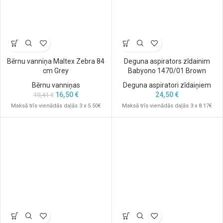
Bērnu vanniņa Maltex Zebra 84
Deguna aspirators zīdainim
cm Grey
Babyono 1470/01 Brown
Bērnu vanniņas
Deguna aspiratori zīdaiņiem
16,50
€
24,50
€
19,41
€
Maksā trīs vienādās daļās 3 x 5.50€
Maksā trīs vienādās daļās 3 x 8.17€