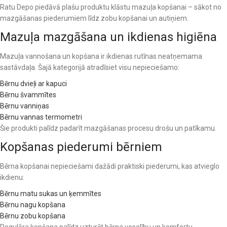
Ratu Depo piedāvā plašu produktu klāstu mazuļa kopšanai – sākot no
mazgāšanas piederumiem līdz zobu kopšanai un autiņiem.
Mazuļa mazgāšana un ikdienas higiēna
Mazuļa vannošana un kopšana ir ikdienas rutīnas neatņemama
sastāvdaļa. Šajā kategorijā atradīsiet visu nepieciešamo:
Bērnu dvieļi ar kapuci
Bērnu švammītes
Bērnu vanniņas
Bērnu vannas termometri
Šie produkti palīdz padarīt mazgāšanas procesu drošu un patīkamu.
Kopšanas piederumi bērniem
Bērna kopšanai nepieciešami dažādi praktiski piederumi, kas atvieglo
ikdienu:
Bērnu matu sukas un ķemmītes
Bērnu nagu kopšana
Bērnu zobu kopšana