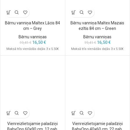
Bērnu vanniņa Maltex Lācis 84
Bērnu vanniņa Maltex Mazais
cm – Grey
ezītis 84 cm – Green
Bērnu vanniņas
Bērnu vanniņas
16,50
€
16,50
€
19,41
€
19,41
€
Maksā trīs vienādās daļās 3 x 5.50€
Maksā trīs vienādās daļās 3 x 5.50€
Vienreizlietojamie paladziņi
Vienreizlietojamie paladziņi
BabyOno 60×90 cm, 12 gab.
BabyOno 40×60 cm, 22 gab.