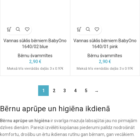
Vannas sūklis bērniem BabyOno
Vannas sūklis bērniem BabyOno
1640/02 blue
1640/01 pink
Bērnu švammītes
Bērnu švammītes
2,90
€
2,90
€
Maksā trīs vienādās daļās 3 x 0.97€
Maksā trīs vienādās daļās 3 x 0.97€
1
2
3
4
5
→
Bērnu aprūpe un higiēna ikdienā
Bērnu aprūpe un higiēna
ir svarīga mazuļa labsajūtai jau no pirmajām
dzīves dienām. Pareizi izvēlēti kopšanas piederumi palīdz nodrošināt
komfortu, drošību un ērtu ikdienas rutīnu gan bērnam, gan vecākiem.