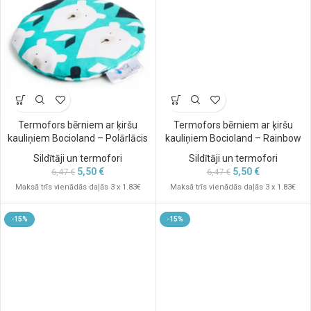
Termofors bērniem ar ķiršu
Termofors bērniem ar ķiršu
kauliņiem Bocioland – Polārlācis
kauliņiem Bocioland – Rainbow
Sildītāji un termofori
Sildītāji un termofori
5,50
€
5,50
€
6,47
€
6,47
€
Maksā trīs vienādās daļās 3 x 1.83€
Maksā trīs vienādās daļās 3 x 1.83€
-15%
-15%