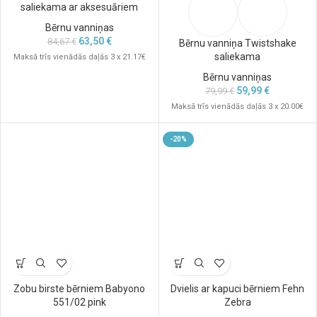
saliekama ar aksesuāriem
Bērnu vanniņas
63,50
€
84,67
€
Bērnu vanniņa Twistshake
saliekama
Maksā trīs vienādās daļās 3 x 21.17€
Bērnu vanniņas
59,99
€
79,99
€
Maksā trīs vienādās daļās 3 x 20.00€
-20%
Zobu birste bērniem Babyono
Dvielis ar kapuci bērniem Fehn
551/02 pink
Zebra