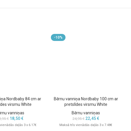
-10%
iņa Nordbaby 84 cm ar
Bērnu vanniņa Nordbaby 100 cm ar
B
īdes virsmu White
pretslīdes virsmu White
ērnu vanniņas
Bērnu vanniņas
18,50
€
22,45
€
9,95
€
24,95
€
 vienādās daļās 3 x 6.17€
Maksā trīs vienādās daļās 3 x 7.48€