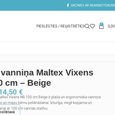
SAZINIES AR MUMS
NOTEIKUMI
0
PIESLĒGTIES / REĢISTRĒTIES
0,0
vanniņa Maltex Vixens
0 cm – Beige
14,50
€
altex Vixens NB 100 cm Beige ir plaša un ergonomiska vanniņa
o un mazu bērnu peldināšanai. Izturīga, viegli kopjama un
anai ar 100 cm vannas statīvu.
noliktavā