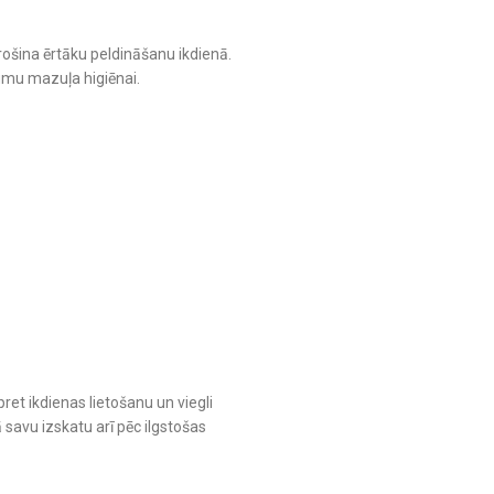
ošina ērtāku peldināšanu ikdienā.
ājumu mazuļa higiēnai.
ret ikdienas lietošanu un viegli
 savu izskatu arī pēc ilgstošas