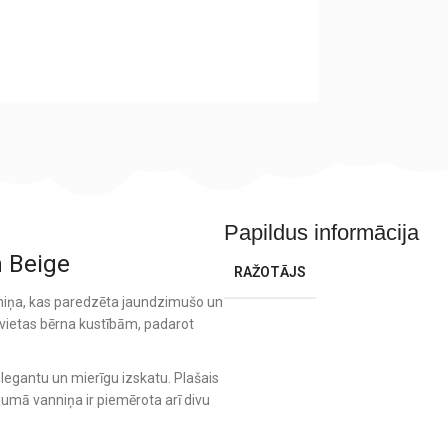
Papildus informācija
 Beige
RAŽOTĀJS
anniņa, kas paredzēta jaundzimušo un
vietas bērna kustībām, padarot
elegantu un mierīgu izskatu. Plašais
umā vanniņa ir piemērota arī divu