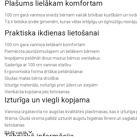
Plašums lielākam komfortam
100 cm garā vanniņa sniedz bērnam vairāk brīvības kustībām un nodr
Tā ir lieliska izvēle ģimenēm, kuras vēlas ietilpīgu un ilgmūžīgu risin
Praktiska ikdienas lietošanai
100 cm gara vanniņa lielākam komfortam
Piemērota jaundzimušajiem un lielākiem bērniem
Iespējams peldināt divus mazus bērnus vienlaikus
Saderīga ar 100 cm vannas statīvu
Ergonomiska forma ērtākai peldināšanai
Gludas malas bērna drošībai
Izturīgs materiāls, noturīgs pret ūdeni un ziepēm
Vienkārša kopšana pēc lietošanas
Izturīga un viegli kopjama
Vanniņa izgatavota no augstas kvalitātes plastmasas, kas ir izturīga p
tīrāma. Gludā virsma palīdz uzturēt augstu higiēnas līmeni un saglabā
lietošanas.
Rādīt vairāk
Tehniskā informācija