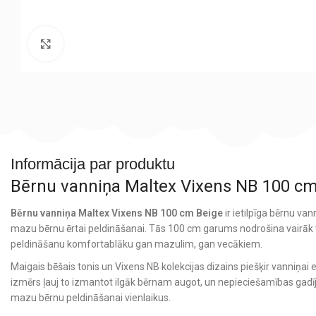
Noklikšķiniet, lai palielinātu
Informācija par produktu
Bērnu vanniņa Maltex Vixens NB 100 cm
Bērnu vanniņa Maltex Vixens NB 100 cm Beige
ir ietilpīga bērnu v
mazu bērnu ērtai peldināšanai. Tās 100 cm garums nodrošina vairāk 
peldināšanu komfortablāku gan mazulim, gan vecākiem.
Maigais bēšais tonis un Vixens NB kolekcijas dizains piešķir vanniņai 
izmērs ļauj to izmantot ilgāk bērnam augot, un nepieciešamības gadīj
mazu bērnu peldināšanai vienlaikus.