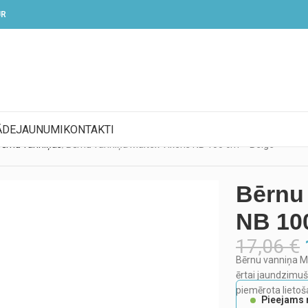
UR
ĀDE
JAUNUMI
KONTAKTI
ērnu vanniņas
Bērnu vanniņa Maltex Vixens NB 100 cm – Beige
Bērnu 
NB 10
17,06
€
Bērnu vanniņa M
ērtai jaundzimuš
piemērota lietoš
Pieejams 