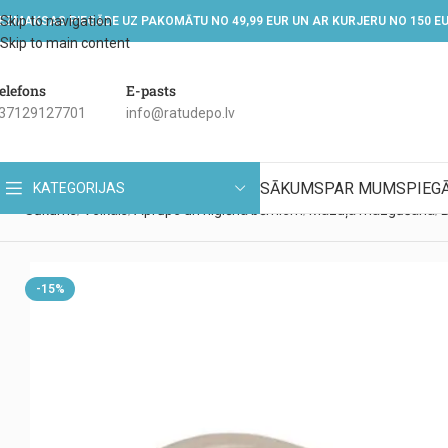
Skip to navigation
EZMAKSAS PIEGĀDE UZ PAKOMĀTU NO 49,99 EUR UN AR KURJERU NO 150 E
Skip to main content
elefons
E-pasts
37129127701
info@ratudepo.lv
SĀKUMS
PAR MUMS
PIEG
KATEGORIJAS
Sākums
Veikals
Aprūpe un higiēna bērniem
Mazuļa mazgāšana
B
-15%