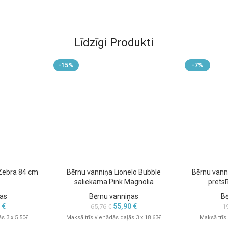
Līdzīgi Produkti
-15%
-7%
Zebra 84 cm
Bērnu vanniņa Lionelo Bubble
Bērnu vann
saliekama Pink Magnolia
pretsl
as
Bērnu vanniņas
B
0
€
55,90
€
65,76
€
1
s 3 x 5.50€
Maksā trīs vienādās daļās 3 x 18.63€
Maksā trīs