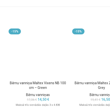
Modelis: Vixens NB
Garums: 100 cm
Krāsa: Beige
Piemērota jaundzimušajiem un maziem bērniem
Saderīga ar 100 cm vannas statīvu
-15%
-15%
Materiāls: augstas kvalitātes plastmasa
Bērnu vanniņa Maltex Vixens NB 100
Bērnu vanniņa Maltex 
cm – Green
Grey
Bērnu vanniņas
Bērnu vanniņ
14,50
€
16,5
17,06
€
19,41
€
Maksā trīs vienādās daļās 3 x 4.83€
Maksā trīs vienādās daļā