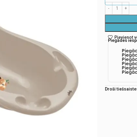
Pievienot 
Piegādes iesp
Piegā
Piegād
Piegā
Piegād
Piegā
Piegād
Droši tiešsaist