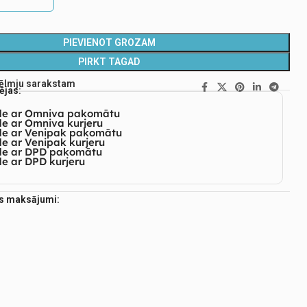
PIEVIENOT GROZAM
PIRKT TAGAD
vēlmju sarakstam
ējas:
de ar Omniva pakomātu
e ar Omniva kurjeru
de ar Venipak pakomātu
e ar Venipak kurjeru
de ar DPD pakomātu
e ar DPD kurjeru
es maksājumi: