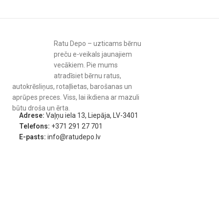
Ratu Depo – uzticams bērnu
preču e-veikals jaunajiem
vecākiem. Pie mums
atradīsiet bērnu ratus,
autokrēsliņus, rotaļlietas, barošanas un
aprūpes preces. Viss, lai ikdiena ar mazuli
būtu droša un ērta.
Adrese:
Vaļņu iela 13, Liepāja, LV-3401
Telefons:
+371 291 27 701
E-pasts:
info@ratudepo.lv