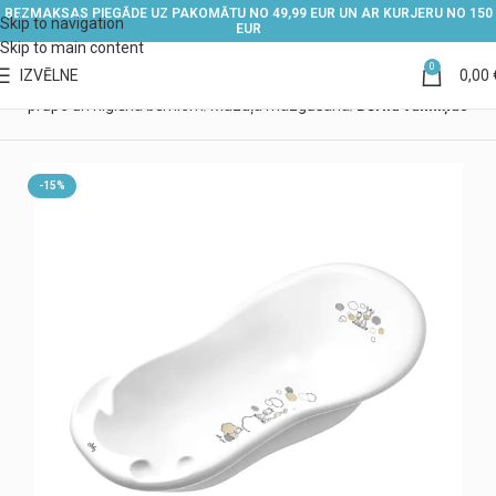
BEZMAKSAS PIEGĀDE UZ PAKOMĀTU NO 49,99 EUR UN AR KURJERU NO 150
Skip to navigation
EUR
Skip to main content
0
IZVĒLNE
0,00
ls
Aprūpe un higiēna bērniem
Mazuļa mazgāšana
Bērnu vanniņas
-15%