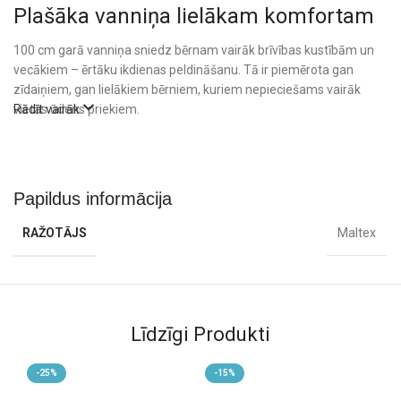
Plašāka vanniņa lielākam komfortam
100 cm garā vanniņa sniedz bērnam vairāk brīvības kustībām un
vecākiem – ērtāku ikdienas peldināšanu. Tā ir piemērota gan
zīdaiņiem, gan lielākiem bērniem, kuriem nepieciešams vairāk
vietas ūdens priekiem.
Rādīt vairāk
Praktiska ikdienas lietošanai
Plašs 100 cm garums ērtākai peldināšanai
Piemērota zīdaiņiem un lielākiem bērniem
Papildus informācija
Iespējams peldināt divus mazus bērnus vienlaikus
RAŽOTĀJS
Maltex
Saderīga ar 100 cm vannas statīvu
Ergonomiska forma lielākam komfortam
Gludas malas drošākai lietošanai
Viegls un izturīgs materiāls
Vienkārša kopšana pēc lietošanas
Līdzīgi Produkti
Kvalitāte ikdienai
Maltex vanniņa ir izgatavota no kvalitatīvas plastmasas, kas ir
-25%
-15%
-
noturīga pret ūdeni, ziepēm un ikdienas lietošanu. Gludā virsma ir