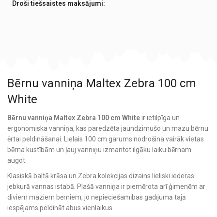
Droši tiešsaistes maksājumi:
Bērnu vanniņa Maltex Zebra 100 cm
White
Bērnu vanniņa Maltex Zebra 100 cm White
ir ietilpīga un
ergonomiska vanniņa, kas paredzēta jaundzimušo un mazu bērnu
ērtai peldināšanai. Lielais 100 cm garums nodrošina vairāk vietas
bērna kustībām un ļauj vanniņu izmantot ilgāku laiku bērnam
augot.
Klasiskā baltā krāsa un Zebra kolekcijas dizains lieliski iederas
jebkurā vannas istabā. Plašā vanniņa ir piemērota arī ģimenēm ar
diviem maziem bērniem, jo nepieciešamības gadījumā tajā
iespējams peldināt abus vienlaikus.