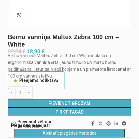
Noklikšķiniet, lai palielinātu
Bērnu vanniņa Maltex Zebra 100 cm –
White
22,24
€
18,90
€
Bērnu vanniņa Maltex Zebra 100 cm White ir plaša un
ergonomiska vanniņa ērtai jaundzimušo un mazu bērnu
peldināšanai. Izturīga, viegli kopjama un piemērota lietošanai ar
100 cm vannas statīvu.
Pieejams noliktavā
PIEVIENOT GROZAM
PIRKT TAGAD
Pievienot vēlmju
Piegādes iespējas:
sarakstam
Apskatīt piegādes metodes