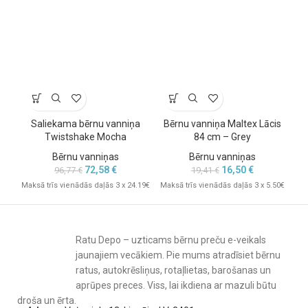
viegli tīrāma un palīdz uzturēt augstu higiēnas līmeni.
Tehniskā informācija
Modelis: Zebra
Garums: 100 cm
Krāsa: White
Piemērota jaundzimušajiem un maziem bērniem
Saderīga ar 100 cm vannas statīvu
Saliekama bērnu vanniņa
Bērnu vanniņa Maltex Lācis
Bē
Materiāls: augstas kvalitātes plastmasa
Twistshake Mocha
84 cm – Grey
Apskatiet arī
vannas ieliktņus un sēdeklīšus
un citus mazuļa
Bērnu vanniņas
Bērnu vanniņas
aprūpes piederumus.
72,58
€
16,50
€
96,77
€
19,41
€
Maksā trīs vienādās daļās 3 x 24.19€
Maksā trīs vienādās daļās 3 x 5.50€
Mak
Ratu Depo – uzticams bērnu preču e-veikals
jaunajiem vecākiem. Pie mums atradīsiet bērnu
ratus, autokrēsliņus, rotaļlietas, barošanas un
aprūpes preces. Viss, lai ikdiena ar mazuli būtu
droša un ērta.