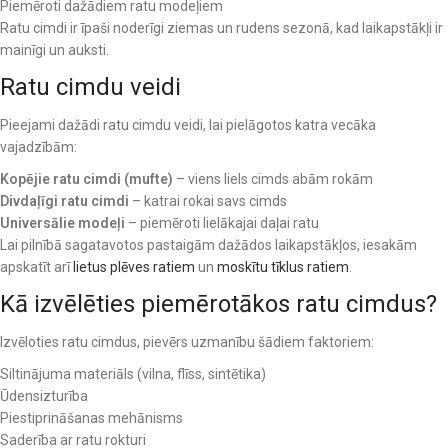
Piemēroti dažādiem ratu modeļiem
Ratu cimdi ir īpaši noderīgi ziemas un rudens sezonā, kad laikapstākļi ir
mainīgi un auksti.
Ratu cimdu veidi
Pieejami dažādi ratu cimdu veidi, lai pielāgotos katra vecāka
vajadzībām:
Kopējie ratu cimdi (mufte)
– viens liels cimds abām rokām
Divdaļīgi ratu cimdi
– katrai rokai savs cimds
Universālie modeļi
– piemēroti lielākajai daļai ratu
Lai pilnībā sagatavotos pastaigām dažādos laikapstākļos, iesakām
apskatīt arī
lietus plēves ratiem
un
moskītu tīklus ratiem
.
Kā izvēlēties piemērotākos ratu cimdus?
Izvēloties ratu cimdus, pievērs uzmanību šādiem faktoriem:
Siltinājuma materiāls (vilna, flīss, sintētika)
Ūdensizturība
Piestiprināšanas mehānisms
Saderība ar ratu rokturi