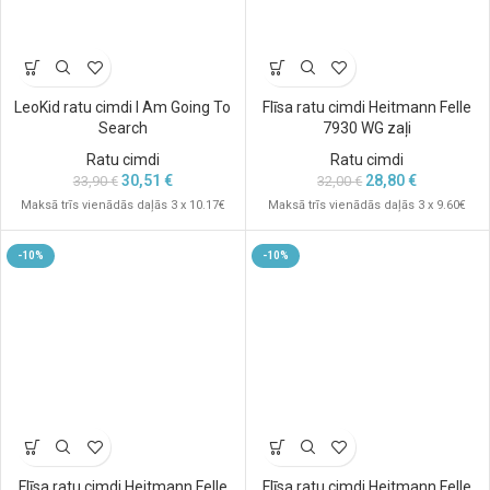
LeoKid ratu cimdi I Am Going To
Flīsa ratu cimdi Heitmann Felle
Search
7930 WG zaļi
Ratu cimdi
Ratu cimdi
30,51
€
28,80
€
33,90
€
32,00
€
Maksā trīs vienādās daļās 3 x 10.17€
Maksā trīs vienādās daļās 3 x 9.60€
-10%
-10%
Flīsa ratu cimdi Heitmann Felle
Flīsa ratu cimdi Heitmann Felle