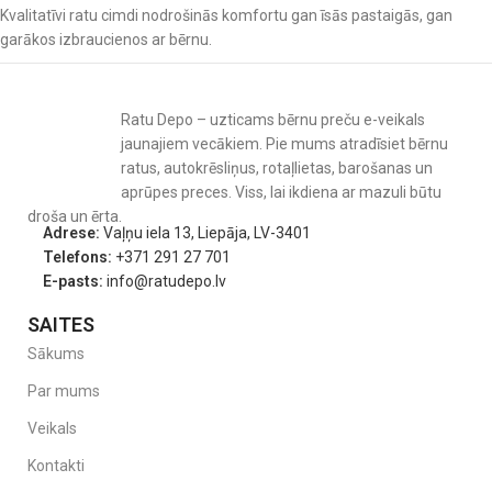
Kvalitatīvi ratu cimdi nodrošinās komfortu gan īsās pastaigās, gan
garākos izbraucienos ar bērnu.
Ratu Depo – uzticams bērnu preču e-veikals
jaunajiem vecākiem. Pie mums atradīsiet bērnu
ratus, autokrēsliņus, rotaļlietas, barošanas un
aprūpes preces. Viss, lai ikdiena ar mazuli būtu
droša un ērta.
Adrese:
Vaļņu iela 13, Liepāja, LV-3401
Telefons:
+371 291 27 701
E-pasts:
info@ratudepo.lv
SAITES
Sākums
Par mums
Veikals
Kontakti