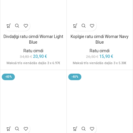
Divdaļīgi ratu cimdi Womar Light
Kopīgie ratu cimdi Womar Navy
Blue
Blue
Ratu cimdi
Ratu cimdi
20,90
€
15,90
€
34,83
€
26,50
€
Maksā trīs vienādās daļās 3 x 6.97€
Maksā trīs vienādās daļās 3 x 5.30€
-40%
-40%