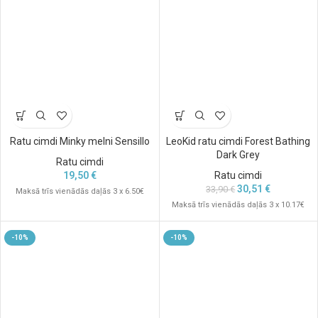
Ratu cimdi Minky melni Sensillo
LeoKid ratu cimdi Forest Bathing
Dark Grey
Ratu cimdi
19,50
€
Ratu cimdi
30,51
€
33,90
€
Maksā trīs vienādās daļās 3 x 6.50€
Maksā trīs vienādās daļās 3 x 10.17€
-10%
-10%