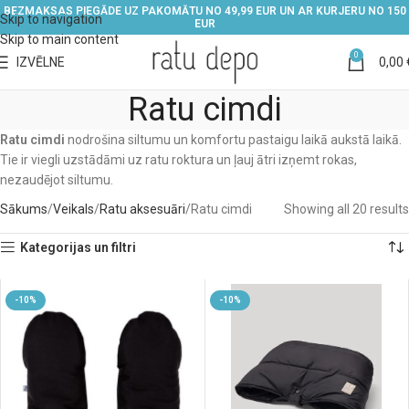
BEZMAKSAS PIEGĀDE UZ PAKOMĀTU NO 49,99 EUR UN AR KURJERU NO 150
Skip to navigation
EUR
Skip to main content
0
IZVĒLNE
0,00
Ratu cimdi
Ratu cimdi
nodrošina siltumu un komfortu pastaigu laikā aukstā laikā.
Tie ir viegli uzstādāmi uz ratu roktura un ļauj ātri izņemt rokas,
nezaudējot siltumu.
Sākums
Veikals
Ratu aksesuāri
Ratu cimdi
Showing all 20 results
Kategorijas un filtri
-10%
-10%