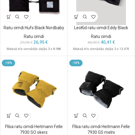
Ratu cimdi Hufs Black Nordbaby
LeoKid ratu cimdi Eddy Black
Ratu cimdi
Ratu cimdi
26,95
€
40,41
€
29,95
€
44,90
€
Maksā trīs vienādās daļās 3 x 8.98€
Maksā trīs vienādās daļās 3 x 13.47€
-10%
-10%
Flīsa ratu cimdi Heitmann Felle
Flīsa ratu cimdi Heitmann Felle
7930 SO okers
7930 GS melni