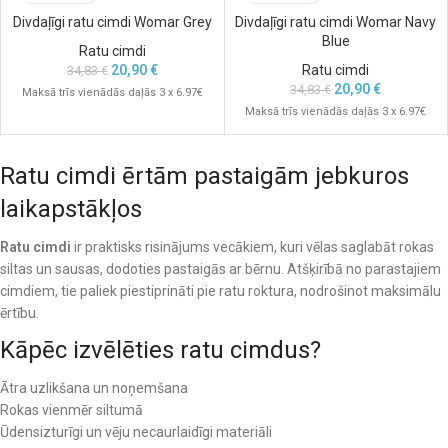
Divdaļīgi ratu cimdi Womar Grey
Divdaļīgi ratu cimdi Womar Navy
Blue
Ratu cimdi
20,90
€
Ratu cimdi
34,83
€
20,90
€
34,83
€
Maksā trīs vienādās daļās 3 x 6.97€
Maksā trīs vienādās daļās 3 x 6.97€
Ratu cimdi ērtām pastaigām jebkuros
laikapstākļos
Ratu cimdi
ir praktisks risinājums vecākiem, kuri vēlas saglabāt rokas
siltas un sausas, dodoties pastaigās ar bērnu. Atšķirībā no parastajiem
cimdiem, tie paliek piestiprināti pie ratu roktura, nodrošinot maksimālu
ērtību.
Kāpēc izvēlēties ratu cimdus?
Ātra uzlikšana un noņemšana
Rokas vienmēr siltumā
Ūdensizturīgi un vēju necaurlaidīgi materiāli