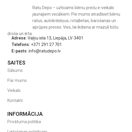
Ratu Depo – uzticams bērnu preču e-veikals
jaunajiem vecākiem. Pie mums atradīsiet bērnu
ratus, autokrēsliņus, rotaļlietas, barošanas un
aprūpes preces. Viss, lai ikdiena ar mazuli būtu
droša un ērta.
Adrese:
Vaļņu iela 13, Liepāja, LV-3401
Telefons:
+371 291 27 701
E-pasts:
info@ratudepo.lv
SAITES
Sākums
Par mums
Veikals
Kontakti
INFORMĀCIJA
Privātuma politika
Lietošanas noteikumi