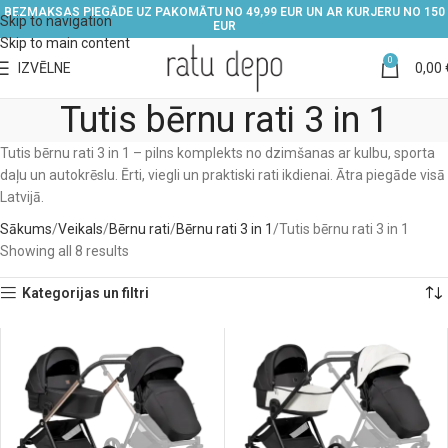
BEZMAKSAS PIEGĀDE UZ PAKOMĀTU NO 49,99 EUR UN AR KURJERU NO 150
Skip to navigation
EUR
Skip to main content
0
IZVĒLNE
0,00
Tutis bērnu rati 3 in 1
Tutis bērnu rati 3 in 1 – pilns komplekts no dzimšanas ar kulbu, sporta
daļu un autokrēslu. Ērti, viegli un praktiski rati ikdienai. Ātra piegāde visā
Latvijā.
Sākums
Veikals
Bērnu rati
Bērnu rati 3 in 1
Tutis bērnu rati 3 in 1
Showing all 8 results
Kategorijas un filtri