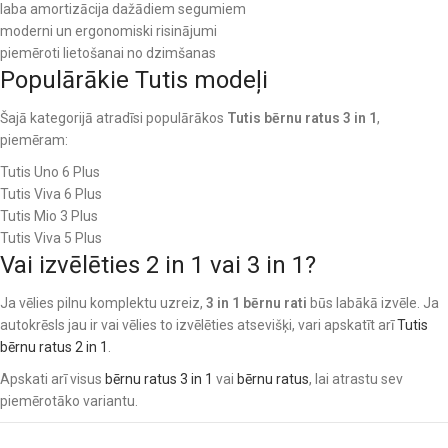
laba amortizācija dažādiem segumiem
moderni un ergonomiski risinājumi
piemēroti lietošanai no dzimšanas
Populārākie Tutis modeļi
Šajā kategorijā atradīsi populārākos
Tutis bērnu ratus 3 in 1
,
piemēram:
Tutis Uno 6 Plus
Tutis Viva 6 Plus
Tutis Mio 3 Plus
Tutis Viva 5 Plus
Vai izvēlēties 2 in 1 vai 3 in 1?
Ja vēlies pilnu komplektu uzreiz,
3 in 1 bērnu rati
būs labākā izvēle. Ja
autokrēsls jau ir vai vēlies to izvēlēties atsevišķi, vari apskatīt arī
Tutis
bērnu ratus 2 in 1
.
Apskati arī visus
bērnu ratus 3 in 1
vai
bērnu ratus
, lai atrastu sev
piemērotāko variantu.