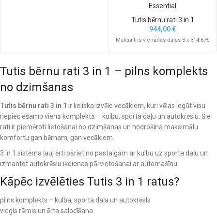
Essential
Tutis bērnu rati 3 in 1
944,00
€
Maksā trīs vienādās daļās 3 x 314.67€
Tutis bērnu rati 3 in 1 – pilns komplekts
no dzimšanas
Tutis bērnu rati 3 in 1
ir lieliska izvēle vecākiem, kuri vēlas iegūt visu
nepieciešamo vienā komplektā – kulbu, sporta daļu un autokrēslu. Šie
rati ir piemēroti lietošanai no dzimšanas un nodrošina maksimālu
komfortu gan bērnam, gan vecākiem.
3 in 1 sistēma ļauj ērti pāriet no pastaigām ar kulbu uz sporta daļu un
izmantot autokrēslu ikdienas pārvietošanai ar automašīnu.
Kāpēc izvēlēties Tutis 3 in 1 ratus?
pilns komplekts – kulba, sporta daļa un autokrēsls
viegls rāmis un ērta salocīšana