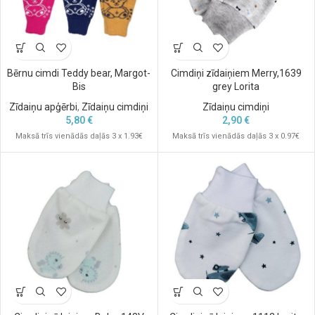
Bērnu cimdi Teddy bear, Margot-
Cimdiņi zīdaiņiem Merry,1639
Bis
grey Lorita
Zīdaiņu apģērbi
,
Zīdaiņu cimdiņi
Zīdaiņu cimdiņi
5,80
€
2,90
€
Maksā trīs vienādās daļās 3 x 1.93€
Maksā trīs vienādās daļās 3 x 0.97€