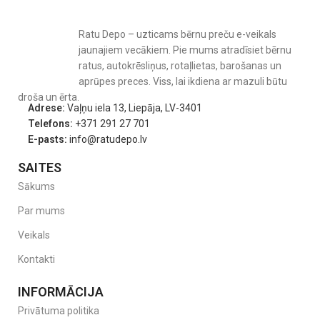
Ratu Depo – uzticams bērnu preču e-veikals
jaunajiem vecākiem. Pie mums atradīsiet bērnu
ratus, autokrēsliņus, rotaļlietas, barošanas un
aprūpes preces. Viss, lai ikdiena ar mazuli būtu
droša un ērta.
Adrese:
Vaļņu iela 13, Liepāja, LV-3401
Telefons:
+371 291 27 701
E-pasts:
info@ratudepo.lv
SAITES
Sākums
Par mums
Veikals
Kontakti
INFORMĀCIJA
Privātuma politika