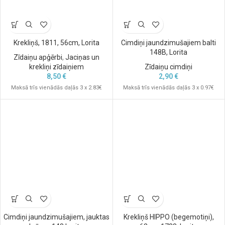
Krekliņš, 1811, 56cm, Lorita
Cimdiņi jaundzimušajiem balti
148B, Lorita
Zīdaiņu apģērbi
,
Jaciņas un
krekliņi zīdaiņiem
Zīdaiņu cimdiņi
8,50
€
2,90
€
Maksā trīs vienādās daļās 3 x 2.83€
Maksā trīs vienādās daļās 3 x 0.97€
Cimdiņi jaundzimušajiem, jauktas
Krekliņš HIPPO (begemotiņi),