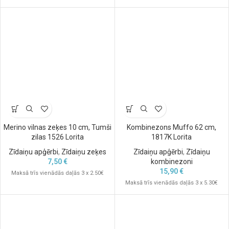
Merino vilnas zeķes 10 cm, Tumši
Kombinezons Muffo 62 cm,
zilas 1526 Lorita
1817K Lorita
Zīdaiņu apģērbi
,
Zīdaiņu zeķes
Zīdaiņu apģērbi
,
Zīdaiņu
7,50
€
kombinezoni
15,90
€
Maksā trīs vienādās daļās 3 x 2.50€
Maksā trīs vienādās daļās 3 x 5.30€