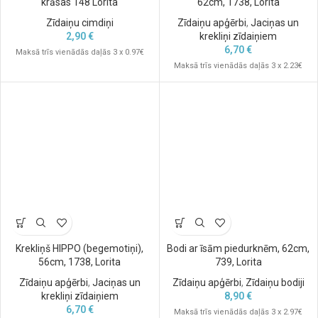
krāsas 148 Lorita
62cm, 1738, Lorita
Zīdaiņu cimdiņi
Zīdaiņu apģērbi
,
Jaciņas un
2,90
€
krekliņi zīdaiņiem
6,70
€
Maksā trīs vienādās daļās 3 x 0.97€
Maksā trīs vienādās daļās 3 x 2.23€
Krekliņš HIPPO (begemotiņi),
Bodi ar īsām piedurknēm, 62cm,
56cm, 1738, Lorita
739, Lorita
Zīdaiņu apģērbi
,
Jaciņas un
Zīdaiņu apģērbi
,
Zīdaiņu bodiji
krekliņi zīdaiņiem
8,90
€
6,70
€
Maksā trīs vienādās daļās 3 x 2.97€