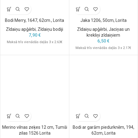
Bodi Merry, 1647, 62cm., Lorita
Jaka 1206, 50cm, Lorita
Zīdaiņu apģērbi
,
Zīdaiņu bodiji
Zīdaiņu apģērbi
,
Jaciņas un
7,90
€
krekliņi zīdaiņiem
6,50
€
Maksā trīs vienādās daļās 3 x 2.63€
Maksā trīs vienādās daļās 3 x 2.17€
Merino vilnas zeķes 12 cm, Tumši
Bodi ar garām piedurknēm, 194,
zilas 1526 Lorita
62cm, Lorita