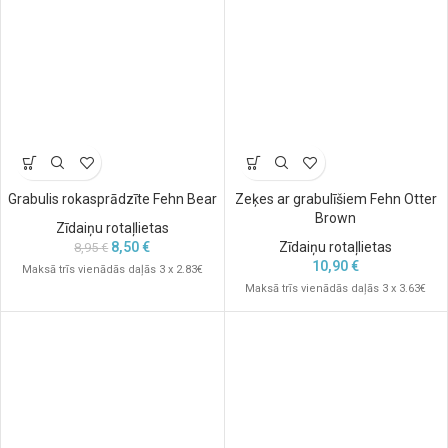
Grabulis rokasprādzīte Fehn Bear
Zeķes ar grabulīšiem Fehn Otter
Brown
Zīdaiņu rotaļlietas
8,50
€
Zīdaiņu rotaļlietas
8,95
€
10,90
€
Maksā trīs vienādās daļās 3 x 2.83€
Maksā trīs vienādās daļās 3 x 3.63€