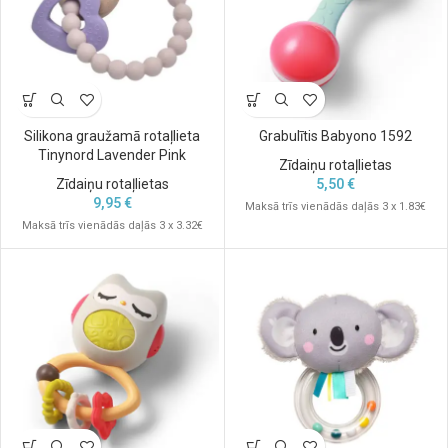
Silikona graužamā rotaļlieta
Grabulītis Babyono 1592
Tinynord Lavender Pink
Zīdaiņu rotaļlietas
Zīdaiņu rotaļlietas
5,50
€
9,95
€
Maksā trīs vienādās daļās 3 x 1.83€
Maksā trīs vienādās daļās 3 x 3.32€