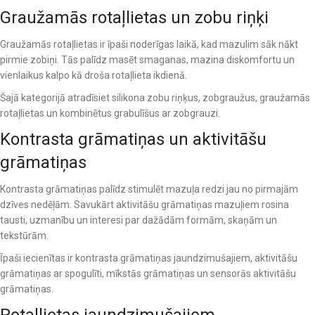
Graužamās rotaļlietas un zobu riņķi
Graužamās rotaļlietas ir īpaši noderīgas laikā, kad mazulim sāk nākt
pirmie zobiņi. Tās palīdz masēt smaganas, mazina diskomfortu un
vienlaikus kalpo kā droša rotaļlieta ikdienā.
Šajā kategorijā atradīsiet silikona zobu riņķus, zobgraužus, graužamās
rotaļlietas un kombinētus grabulīšus ar zobgrauzi.
Kontrasta grāmatiņas un aktivitāšu
grāmatiņas
Kontrasta grāmatiņas palīdz stimulēt mazuļa redzi jau no pirmajām
dzīves nedēļām. Savukārt aktivitāšu grāmatiņas mazuļiem rosina
tausti, uzmanību un interesi par dažādām formām, skaņām un
tekstūrām.
Īpaši iecienītas ir kontrasta grāmatiņas jaundzimušajiem, aktivitāšu
grāmatiņas ar spogulīti, mīkstās grāmatiņas un sensorās aktivitāšu
grāmatiņas.