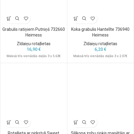
Grabulis ratiņiem Putniņš 732660
Koka grabulis Hantelīte 736940
Heimess
Heimess
Zīdaiņu rotaļlietas
Zīdaiņu rotaļlietas
16,90
€
6,20
€
Maksā trīs vienādās daļās 3 x 5.63€
Maksā trīs vienādās daļās 3 x 2.07€
Rotaļlieta ar pirkstuli Sweet
Silikona zobu riņķis masētājs ar