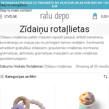
BEZMAKSAS PIEGĀDE UZ PAKOMĀTU NO 49,99 EUR UN AR KURJERU NO 150
Skip to navigation
EUR
Skip to main content
0
IZVĒLNE
0,00
Zīdaiņu rotaļlietas
Zīdaiņu rotaļlietas palīdz mazulim iepazīt pasauli, attīstīt satvērienu,
koordināciju un maņas jau no pirmajām dzīves nedēļām. Sortimentā
atradīsiet grabulīšus zīdaiņiem, graužamās rotaļlietas, kontrasta
grāmatiņas, aktivitāšu grāmatiņas mazuļiem un citas rotaļlietas
jaundzimušajiem.
Sākums
Veikals
Rotaļlietas
Zīdaiņu rotaļlietas
Showing all 35 results
Kategorijas un filtri