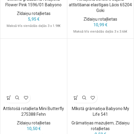
Flower Pink 1596/01 Babyono
attīstīšanai elastīgais Lācis 65204
Goki
Zīdaiņu rotaļlietas
5,95
€
Zīdaiņu rotaļlietas
10,99
€
Maksā trīs vienādās daļās 3 x 1.98€
Maksā trīs vienādās daļās 3 x 3.66€
Attīstošā rotaļlieta Mini Butterfly
Mīkstā grāmatiņa Babyono My
275388 Fehn
Life 541
Zīdaiņu rotaļlietas
Grāmatiņas mazuļiem
,
Zīdaiņu
10,50
€
rotaļlietas