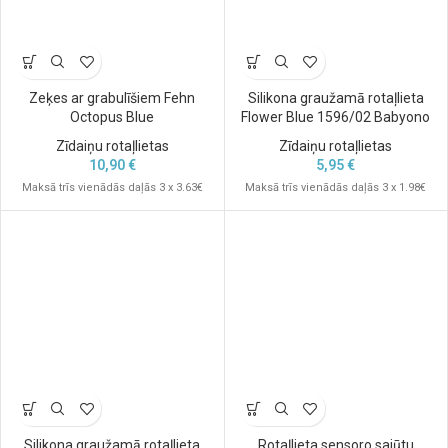
Zeķes ar grabulīšiem Fehn
Silikona graužamā rotaļlieta
Octopus Blue
Flower Blue 1596/02 Babyono
Zīdaiņu rotaļlietas
Zīdaiņu rotaļlietas
10,90
€
5,95
€
Maksā trīs vienādās daļās 3 x 3.63€
Maksā trīs vienādās daļās 3 x 1.98€
Silikona graužamā rotaļlieta
Rotaļlieta sensoro sajūtu