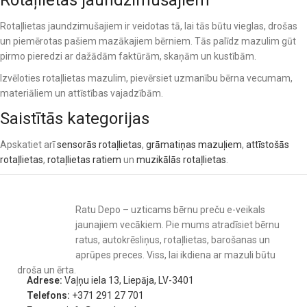
Rotaļlietas jaundzimušajiem
Rotaļlietas jaundzimušajiem ir veidotas tā, lai tās būtu vieglas, drošas
un piemērotas pašiem mazākajiem bērniem. Tās palīdz mazulim gūt
pirmo pieredzi ar dažādām faktūrām, skaņām un kustībām.
Izvēloties rotaļlietas mazulim, pievērsiet uzmanību bērna vecumam,
materiāliem un attīstības vajadzībām.
Saistītās kategorijas
Apskatiet arī
sensorās rotaļlietas
,
grāmatiņas mazuļiem
,
attīstošās
rotaļlietas
,
rotaļlietas ratiem
un
muzikālās rotaļlietas
.
Ratu Depo – uzticams bērnu preču e-veikals
jaunajiem vecākiem. Pie mums atradīsiet bērnu
ratus, autokrēsliņus, rotaļlietas, barošanas un
aprūpes preces. Viss, lai ikdiena ar mazuli būtu
droša un ērta.
Adrese:
Vaļņu iela 13, Liepāja, LV-3401
Telefons:
+371 291 27 701