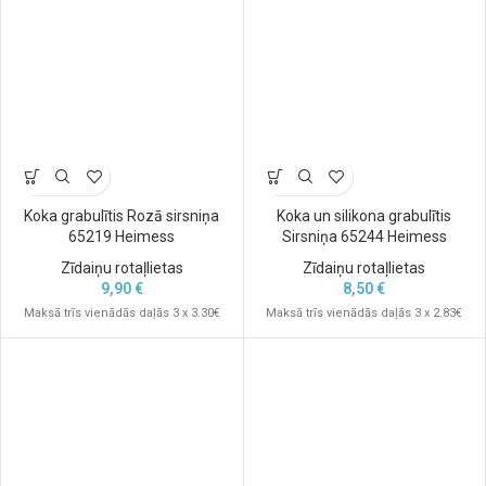
Koka grabulītis Rozā sirsniņa
Koka un silikona grabulītis
65219 Heimess
Sirsniņa 65244 Heimess
Zīdaiņu rotaļlietas
Zīdaiņu rotaļlietas
9,90
€
8,50
€
Maksā trīs vienādās daļās 3 x 3.30€
Maksā trīs vienādās daļās 3 x 2.83€