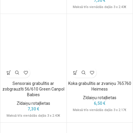
7,30
€
Maksā trīs vienādās daļās 3 x 2.43€
Sensorais grabulītis ar
Koka grabulītis ar zvaniņu 765760
zobgrauzīti 56/610 Green Canpol
Heimess
Babies
Zīdaiņu rotaļlietas
Zīdaiņu rotaļlietas
6,50
€
7,30
€
Maksā trīs vienādās daļās 3 x 2.17€
Maksā trīs vienādās daļās 3 x 2.43€