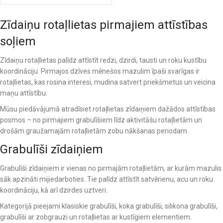
Zīdaiņu rotaļlietas pirmajiem attīstības
soļiem
Zīdaiņu rotaļlietas palīdz attīstīt redzi, dzirdi, tausti un roku kustību
koordināciju. Pirmajos dzīves mēnešos mazulim īpaši svarīgas ir
rotaļlietas, kas rosina interesi, mudina satvert priekšmetus un veicina
maņu attīstību.
Mūsu piedāvājumā atradīsiet rotaļlietas zīdaiņiem dažādos attīstības
posmos – no pirmajiem grabulīšiem līdz aktivitāšu rotaļlietām un
drošām graužamajām rotaļlietām zobu nākšanas periodam.
Grabulīši zīdaiņiem
Grabulīši zīdaiņiem ir vienas no pirmajām rotaļlietām, ar kurām mazulis
sāk apzināti mijiedarboties. Tie palīdz attīstīt satvērienu, acu un roku
koordināciju, kā arī dzirdes uztveri.
Kategorijā pieejami klasiskie grabulīši, koka grabulīši, silikona grabulīši,
grabulīši ar zobgrauzi un rotaļlietas ar kustīgiem elementiem.