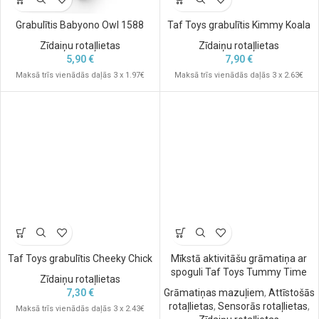
Grabulītis Babyono Owl 1588
Taf Toys grabulītis Kimmy Koala
Zīdaiņu rotaļlietas
Zīdaiņu rotaļlietas
5,90
€
7,90
€
Maksā trīs vienādās daļās 3 x 1.97€
Maksā trīs vienādās daļās 3 x 2.63€
Taf Toys grabulītis Cheeky Chick
Mīkstā aktivitāšu grāmatiņa ar
spoguli Taf Toys Tummy Time
Zīdaiņu rotaļlietas
7,30
€
Grāmatiņas mazuļiem
,
Attīstošās
rotaļlietas
,
Sensorās rotaļlietas
,
Maksā trīs vienādās daļās 3 x 2.43€