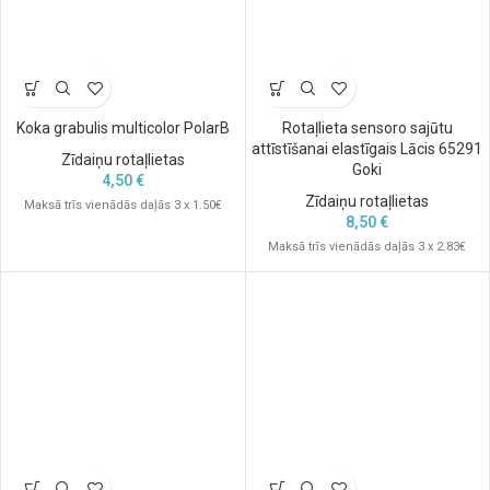
Koka grabulis multicolor PolarB
Rotaļlieta sensoro sajūtu
attīstīšanai elastīgais Lācis 65291
Zīdaiņu rotaļlietas
Goki
4,50
€
Zīdaiņu rotaļlietas
Maksā trīs vienādās daļās 3 x 1.50€
8,50
€
Maksā trīs vienādās daļās 3 x 2.83€