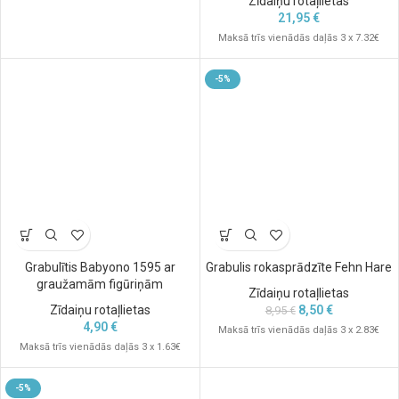
Zīdaiņu rotaļlietas
21,95
€
Maksā trīs vienādās daļās 3 x 7.32€
-5%
Grabulītis Babyono 1595 ar
Grabulis rokasprādzīte Fehn Hare
graužamām figūriņām
Zīdaiņu rotaļlietas
Zīdaiņu rotaļlietas
8,50
€
8,95
€
4,90
€
Maksā trīs vienādās daļās 3 x 2.83€
Maksā trīs vienādās daļās 3 x 1.63€
-5%