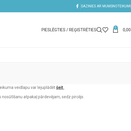
SAZINIES AR MUMS
NOTEIKUMI
0
PIESLĒGTIES / REĢISTRĒTIES
0,0
teikuma veidlapu var lejuplādēt
šeit
.
es nosūtīšanu atpakaļ pārdevējam, sedz pircējs.