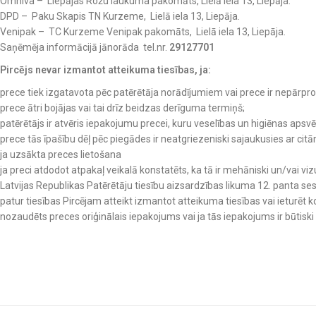
Omniva – Liepājas Rožu laukuma pakomāts, Lielā iela 13, Liepāja.
DPD – Paku Skapis TN Kurzeme, Lielā iela 13, Liepāja.
Venipak – TC Kurzeme Venipak pakomāts, Lielā iela 13, Liepāja.
Saņēmēja informācijā jānorāda tel.nr.
29127701
Pircējs nevar izmantot atteikuma tiesības, ja:
prece tiek izgatavota pēc patērētāja norādījumiem vai prece ir nepārpr
prece ātri bojājas vai tai drīz beidzas derīguma termiņš;
patērētājs ir atvēris iepakojumu precei, kuru veselības un higiēnas apsv
prece tās īpašību dēļ pēc piegādes ir neatgriezeniski sajaukusies ar cit
ja uzsākta preces lietošana
ja preci atdodot atpakaļ veikalā konstatēts, ka tā ir mehāniski un/vai 
Latvijas Republikas Patērētāju tiesību aizsardzības likuma 12. panta se
patur tiesības Pircējam atteikt izmantot atteikuma tiesības vai ieturēt ko
nozaudēts preces oriģinālais iepakojums vai ja tās iepakojums ir būtiski 