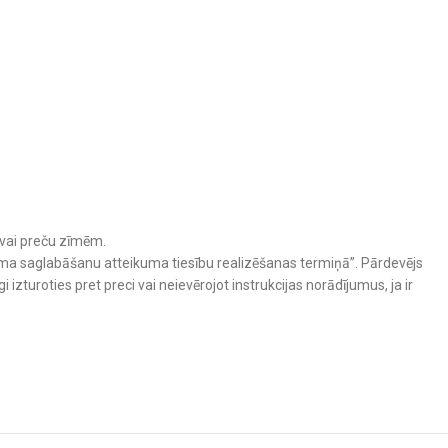
m vai preču zīmēm.
ošuma saglabāšanu atteikuma tiesību realizēšanas termiņā”. Pārdevējs
izturoties pret preci vai neievērojot instrukcijas norādījumus, ja ir