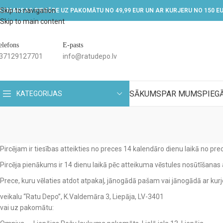
Skip to navigation
EZMAKSAS PIEGĀDE UZ PAKOMĀTU NO 49,99 EUR UN AR KURJERU NO 150 E
Skip to main content
elefons
E-pasts
37129127701
info@ratudepo.lv
SĀKUMS
PAR MUMS
PIEG
KATEGORIJAS
Pircējam ir tiesības atteikties no preces 14 kalendāro dienu laikā no p
Pircēja pienākums ir 14 dienu laikā pēc atteikuma vēstules nosūtīšanas
Prece, kuru vēlaties atdot atpakaļ, jānogādā pašam vai jānogādā ar kurj
veikalu “Ratu Depo”, K.Valdemāra 3, Liepāja, LV-3401
vai uz pakomātu: