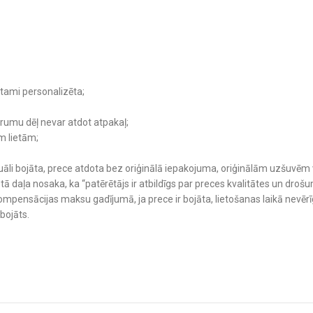
otami personalizēta;
ērumu dēļ nevar atdot atpakaļ;
ām lietām;
vizuāli bojāta, prece atdota bez oriģinālā iepakojuma, oriģinālām uzšuvē
stā daļa nosaka, ka “patērētājs ir atbildīgs par preces kvalitātes un dr
mpensācijas maksu gadījumā, ja prece ir bojāta, lietošanas laikā nevērīgi 
bojāts.