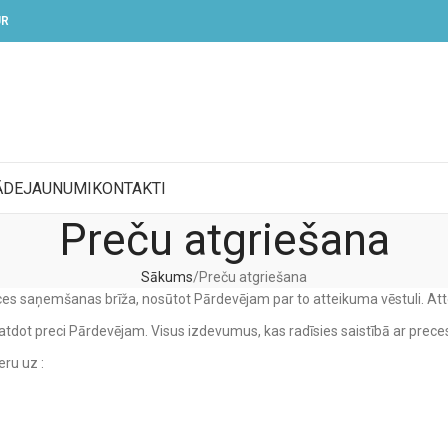
UR
ĀDE
JAUNUMI
KONTAKTI
Preču atgriešana
Sākums
Preču atgriešana
reces saņemšanas brīža, nosūtot Pārdevējam par to atteikuma vēstuli. At
 atdot preci Pārdevējam. Visus izdevumus, kas radīsies saistībā ar prec
eru uz :