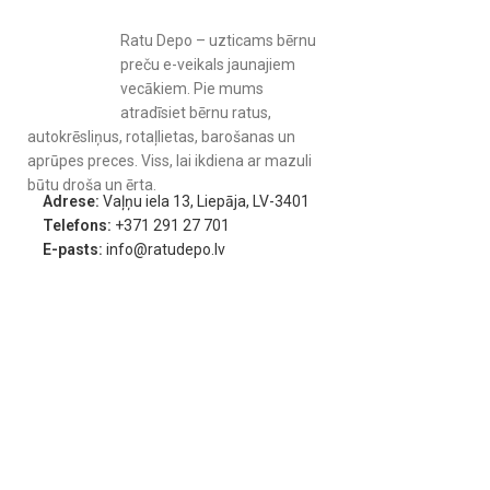
Ratu Depo – uzticams bērnu
preču e-veikals jaunajiem
vecākiem. Pie mums
atradīsiet bērnu ratus,
autokrēsliņus, rotaļlietas, barošanas un
aprūpes preces. Viss, lai ikdiena ar mazuli
būtu droša un ērta.
Adrese:
Vaļņu iela 13, Liepāja, LV-3401
Telefons:
+371 291 27 701
E-pasts:
info@ratudepo.lv