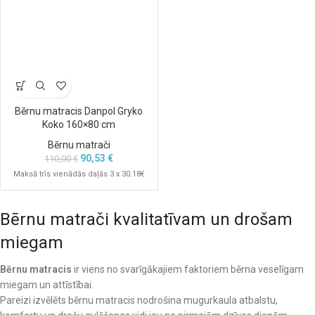
Bērnu matracis Danpol Gryko
Koko 160×80 cm
Bērnu matrači
90,53
€
110,00
€
Maksā trīs vienādās daļās 3 x 30.18€
Bērnu matrači kvalitatīvam un drošam
miegam
Bērnu matracis
ir viens no svarīgākajiem faktoriem bērna veselīgam
miegam un attīstībai.
Pareizi izvēlēts bērnu matracis nodrošina mugurkaula atbalstu,