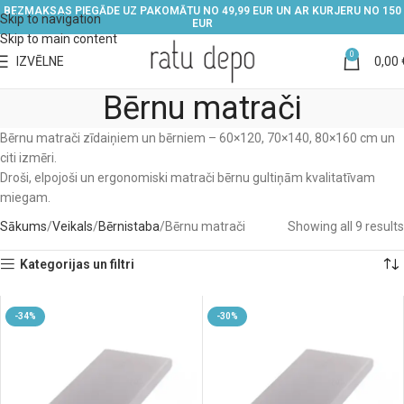
BEZMAKSAS PIEGĀDE UZ PAKOMĀTU NO 49,99 EUR UN AR KURJERU NO 150
Skip to navigation
EUR
Skip to main content
0
IZVĒLNE
0,00
Bērnu matrači
Bērnu matrači zīdaiņiem un bērniem – 60×120, 70×140, 80×160 cm un
citi izmēri.
Droši, elpojoši un ergonomiski matrači bērnu gultiņām kvalitatīvam
miegam.
Sākums
Veikals
Bērnistaba
Bērnu matrači
Showing all 9 results
Kategorijas un filtri
-34%
-30%