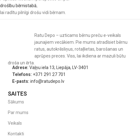
drošību bērnistabā
,
lai radītu pilnīgi drošu vidi bērnam.
Ratu Depo – uzticams bērnu preču e-veikals
jaunajiem vecākiem. Pie mums atradīsiet bērnu
ratus, autokrēsliņus, rotaļlietas, barošanas un
aprūpes preces. Viss, lai ikdiena ar mazuli būtu
droša un ērta.
Adrese:
Vaļņu iela 13, Liepāja, LV-3401
Telefons:
+371 291 27 701
E-pasts:
info@ratudepo.lv
SAITES
Sākums
Par mums
Veikals
Kontakti