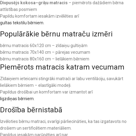
Divpusējs kokosa–griķu matracis
– piemērots dažādiem bērna
attīstības posmiem
Papildu komfortam iesakām izvēlēties arī
gultas tekstilu bērniem
.
Populārākie bērnu matraču izmēri
bērnu matracis 60x120 cm – zīdaiņu gultiņām
bērnu matracis 70x140 cm – pārejas vecumam
bērnu matracis 80x160 cm – lielākiem bērniem
Piemērots matracis katram vecumam
Zīdaiņiem ieteicami stingrāki matrači ar labu ventilāciju, savukārt
lielākiem bērniem – elastīgāki modeļi.
Papildus drošībai un komfortam var izmantot arī
ligzdiņas bērniem
.
Drošība bērnistabā
Izvēloties bērnu matraci, svarīgi pārliecināties, ka tas izgatavots no
drošiem un sertificētiem materiāliem.
Papildus iesakām parūpēties arī par