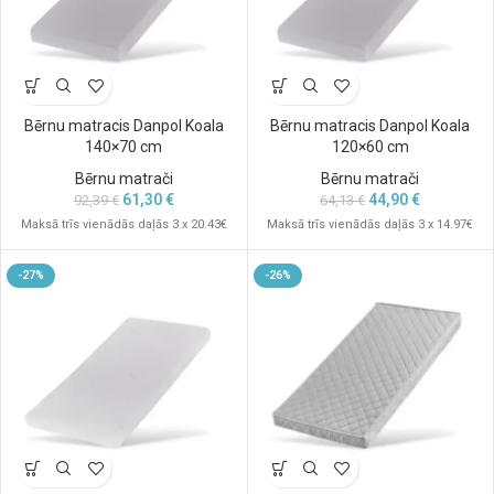
Bērnu matracis Danpol Koala
Bērnu matracis Danpol Koala
140×70 cm
120×60 cm
Bērnu matrači
Bērnu matrači
61,30
€
44,90
€
92,39
€
64,13
€
Maksā trīs vienādās daļās 3 x 20.43€
Maksā trīs vienādās daļās 3 x 14.97€
-27%
-26%