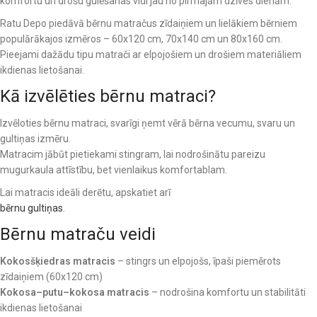
komfortu un drošu gulēšanas vidi jau no pirmajām dzīves dienām.
Ratu Depo piedāvā bērnu matračus zīdaiņiem un lielākiem bērniem
populārākajos izmēros – 60x120 cm, 70x140 cm un 80x160 cm.
Pieejami dažādu tipu matrači ar elpojošiem un drošiem materiāliem
ikdienas lietošanai.
Kā izvēlēties bērnu matraci?
Izvēloties bērnu matraci, svarīgi ņemt vērā bērna vecumu, svaru un
gultiņas izmēru.
Matracim jābūt pietiekami stingram, lai nodrošinātu pareizu
mugurkaula attīstību, bet vienlaikus komfortablam.
Lai matracis ideāli derētu, apskatiet arī
bērnu gultiņas
.
Bērnu matraču veidi
Kokosšķiedras matracis
– stingrs un elpojošs, īpaši piemērots
zīdaiņiem (60x120 cm)
Kokosa–putu–kokosa matracis
– nodrošina komfortu un stabilitāti
ikdienas lietošanai