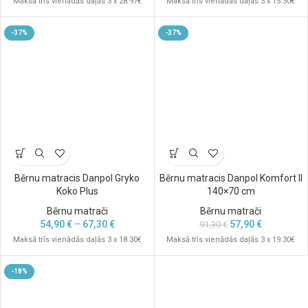
Maksā trīs vienādās daļās 3 x 28.97€
Maksā trīs vienādās daļās 3 x 15.30€
-37%
-37%
Bērnu matracis Danpol Gryko
Bērnu matracis Danpol Komfort II
Koko Plus
140×70 cm
Bērnu matrači
Bērnu matrači
54,90
€
–
67,30
€
57,90
€
91,30
€
Maksā trīs vienādās daļās 3 x 18.30€
Maksā trīs vienādās daļās 3 x 19.30€
-18%