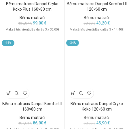
Bērnu matracis Danpol Gryko
Bērnu matracis Danpol Komfort II
Koko Plus 160×80 cm
120×60 cm
Bērnu matrači
Bērnu matrači
99,00
€
43,20
€
135,87
€
58,69
€
Maksā trīs vienādās daļās 3 x 33.00€
Maksā trīs vienādās daļās 3 x 14.40€
-19%
-34%
Bērnu matracis Danpol Komfort II
Bērnu matracis Danpol Gryko
160×80 cm
Koko 120×60 cm
Bērnu matrači
Bērnu matrači
86,90
€
45,90
€
107,61
€
69,56
€