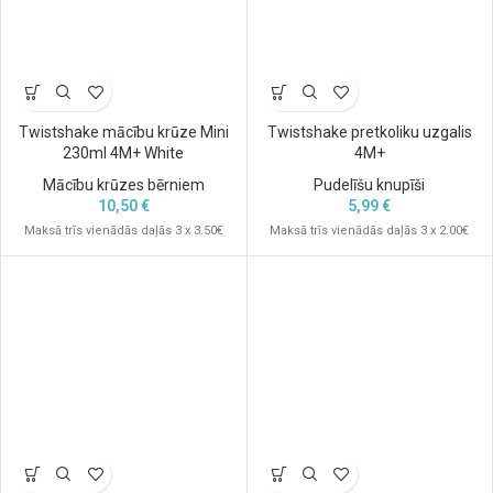
Twistshake mācību krūze Mini
Twistshake pretkoliku uzgalis
230ml 4M+ White
4M+
Mācību krūzes bērniem
Pudelīšu knupīši
10,50
€
5,99
€
Maksā trīs vienādās daļās 3 x 3.50€
Maksā trīs vienādās daļās 3 x 2.00€