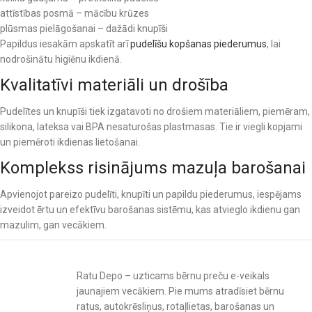
attīstības posmā – mācību krūzes
plūsmas pielāgošanai – dažādi knupīši
Papildus iesakām apskatīt arī
pudelīšu kopšanas piederumus
, lai
nodrošinātu higiēnu ikdienā.
Kvalitatīvi materiāli un drošība
Pudelītes un knupīši tiek izgatavoti no drošiem materiāliem, piemēram,
silikona, lateksa vai BPA nesaturošas plastmasas. Tie ir viegli kopjami
un piemēroti ikdienas lietošanai.
Komplekss risinājums mazuļa barošanai
Apvienojot pareizo pudelīti, knupīti un papildu piederumus, iespējams
izveidot ērtu un efektīvu barošanas sistēmu, kas atvieglo ikdienu gan
mazulim, gan vecākiem.
Ratu Depo – uzticams bērnu preču e-veikals
jaunajiem vecākiem. Pie mums atradīsiet bērnu
ratus, autokrēsliņus, rotaļlietas, barošanas un