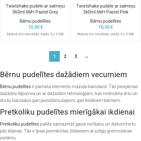
Twistshake pudele ar salmiņu
Twistshake pudele ar salmiņu
360ml 6M+ Pastel Grey
360ml 6M+ Pastel Pink
Bērnu pudelītes
Bērnu pudelītes
10,50
€
10,50
€
Maksā trīs vienādās daļās 3 x 3.50€
Maksā trīs vienādās daļās 3 x 3.50€
1
2
3
→
Bērnu pudelītes dažādiem vecumiem
Bērnu pudelītes
ir pamata elements mazuļa barošanā. Tās pieejamas
dažādos tilpumos un ar dažādām tehnoloģijām, kas nodrošina ērtu un
drošu barošanu gan jaundzimušajiem, gan lielākiem bērniem.
Pretkoliku pudelītes mierīgākai ikdienai
Pretkoliku pudelītes
palīdz samazināt gaisa norīšanu un diskomfortu
pēc ēšanas. Tās ir īpaši piemērotas zīdaiņiem ar jutīgu gremošanas
sistēmu.