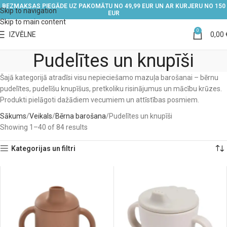
BEZMAKSAS PIEGĀDE UZ PAKOMĀTU NO 49,99 EUR UN AR KURJERU NO 150
Skip to navigation
EUR
Skip to main content
0
IZVĒLNE
0,00
Pudelītes un knupīši
Šajā kategorijā atradīsi visu nepieciešamo mazuļa barošanai – bērnu
pudelītes, pudelīšu knupīšus, pretkoliku risinājumus un mācību krūzes.
Produkti pielāgoti dažādiem vecumiem un attīstības posmiem.
Sākums
Veikals
Bērna barošana
Pudelītes un knupīši
Showing 1–40 of 84 results
Kategorijas un filtri