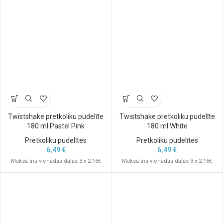
Twistshake pretkoliku pudelīte
Twistshake pretkoliku pudelīte
180 ml Pastel Pink
180 ml White
Pretkoliku pudelītes
Pretkoliku pudelītes
6,49
€
6,49
€
Maksā trīs vienādās daļās 3 x 2.16€
Maksā trīs vienādās daļās 3 x 2.16€