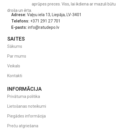
aprūpes preces. Viss, lai ikdiena ar mazuli būtu
droša un ērta.
Adrese:
Vaļņu iela 13, Liepāja, LV-3401
Telefons:
+371 291 27 701
E-pasts:
info@ratudepo.lv
SAITES
Sākums
Par mums
Veikals
Kontakti
INFORMĀCIJA
Privātuma politika
Lietošanas noteikumi
Piegādes informācija
Preču atgriešana