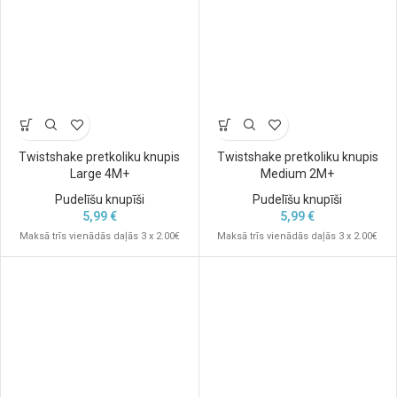
Twistshake pretkoliku knupis
Twistshake pretkoliku knupis
Large 4M+
Medium 2M+
Pudelīšu knupīši
Pudelīšu knupīši
5,99
€
5,99
€
Maksā trīs vienādās daļās 3 x 2.00€
Maksā trīs vienādās daļās 3 x 2.00€