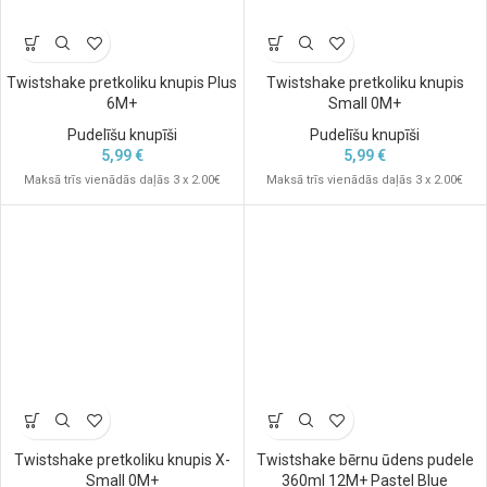
Twistshake pretkoliku knupis Plus
Twistshake pretkoliku knupis
6M+
Small 0M+
Pudelīšu knupīši
Pudelīšu knupīši
5,99
€
5,99
€
Maksā trīs vienādās daļās 3 x 2.00€
Maksā trīs vienādās daļās 3 x 2.00€
Twistshake pretkoliku knupis X-
Twistshake bērnu ūdens pudele
Small 0M+
360ml 12M+ Pastel Blue