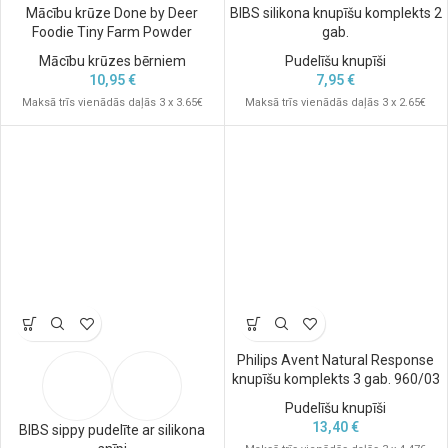
Mācību krūze Done by Deer
BIBS silikona knupīšu komplekts 2
Foodie Tiny Farm Powder
gab.
Mācību krūzes bērniem
Pudelīšu knupīši
10,95
€
7,95
€
Maksā trīs vienādās daļās 3 x 3.65€
Maksā trīs vienādās daļās 3 x 2.65€
Philips Avent Natural Response
knupīšu komplekts 3 gab. 960/03
Pudelīšu knupīši
13,40
€
BIBS sippy pudelīte ar silikona