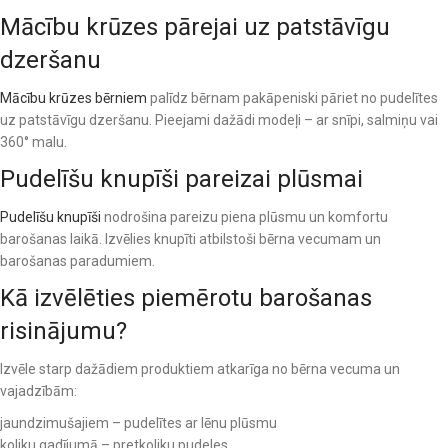
Mācību krūzes pārejai uz patstāvīgu
dzeršanu
Mācību krūzes bērniem
palīdz bērnam pakāpeniski pāriet no pudelītes
uz patstāvīgu dzeršanu. Pieejami dažādi modeļi – ar snīpi, salmiņu vai
360° malu.
Pudelīšu knupīši pareizai plūsmai
Pudelīšu knupīši
nodrošina pareizu piena plūsmu un komfortu
barošanas laikā. Izvēlies knupīti atbilstoši bērna vecumam un
barošanas paradumiem.
Kā izvēlēties piemērotu barošanas
risinājumu?
Izvēle starp dažādiem produktiem atkarīga no bērna vecuma un
vajadzībām:
jaundzimušajiem – pudelītes ar lēnu plūsmu
koliku gadījumā – pretkoliku pudeles