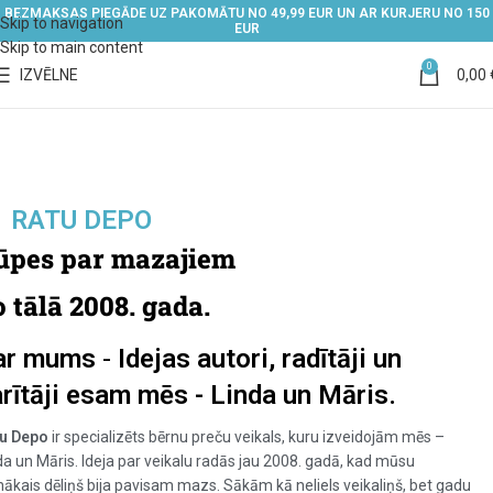
BEZMAKSAS PIEGĀDE UZ PAKOMĀTU NO 49,99 EUR UN AR KURJERU NO 150
Skip to navigation
EUR
Skip to main content
0
IZVĒLNE
0,00
RATU DEPO
ūpes par mazajiem
 tālā 2008. gada.
ar mums
-
Idejas autori, radītāji un
rītāji esam mēs - Linda un Māris.
u Depo
ir specializēts bērnu preču veikals, kuru izveidojām mēs –
da un Māris. Ideja par veikalu radās jau 2008. gadā, kad mūsu
nākais dēliņš bija pavisam mazs. Sākām kā neliels veikaliņš, bet gadu