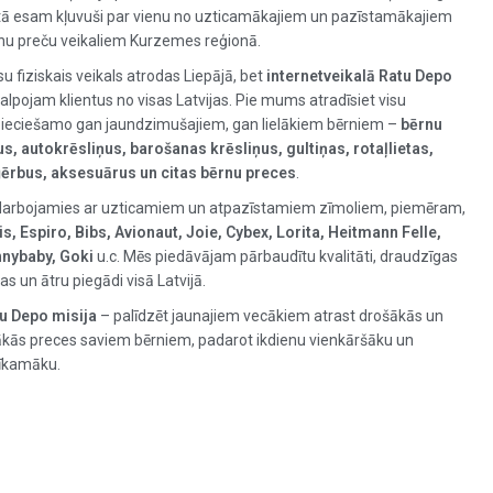
tā esam kļuvuši par vienu no uzticamākajiem un pazīstamākajiem
nu preču veikaliem Kurzemes reģionā.
u fiziskais veikals atrodas Liepājā, bet
internetveikalā Ratu Depo
alpojam klientus no visas Latvijas. Pie mums atradīsiet visu
ieciešamo gan jaundzimušajiem, gan lielākiem bērniem –
bērnu
us, autokrēsliņus, barošanas krēsliņus, gultiņas, rotaļlietas,
ērbus, aksesuārus un citas bērnu preces
.
arbojamies ar uzticamiem un atpazīstamiem zīmoliem, piemēram,
is, Espiro, Bibs, Avionaut, Joie, Cybex, Lorita, Heitmann Felle,
nybaby, Goki
u.c. Mēs piedāvājam pārbaudītu kvalitāti, draudzīgas
as un ātru piegādi visā Latvijā.
u Depo misija
– palīdzēt jaunajiem vecākiem atrast drošākās un
ākās preces saviem bērniem, padarot ikdienu vienkāršāku un
īkamāku.