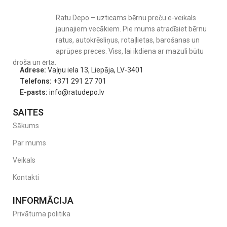
Ratu Depo – uzticams bērnu preču e-veikals
jaunajiem vecākiem. Pie mums atradīsiet bērnu
ratus, autokrēsliņus, rotaļlietas, barošanas un
aprūpes preces. Viss, lai ikdiena ar mazuli būtu
droša un ērta.
Adrese:
Vaļņu iela 13, Liepāja, LV-3401
Telefons:
+371 291 27 701
E-pasts:
info@ratudepo.lv
SAITES
Sākums
Par mums
Veikals
Kontakti
INFORMĀCIJA
Privātuma politika