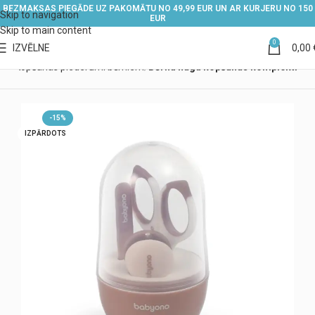
BEZMAKSAS PIEGĀDE UZ PAKOMĀTU NO 49,99 EUR UN AR KURJERU NO 150
Skip to navigation
EUR
Skip to main content
0
IZVĒLNE
0,00
iem
Kopšanas piederumi bērniem
Bērnu nagu kopšanas komplekti
-15%
IZPĀRDOTS