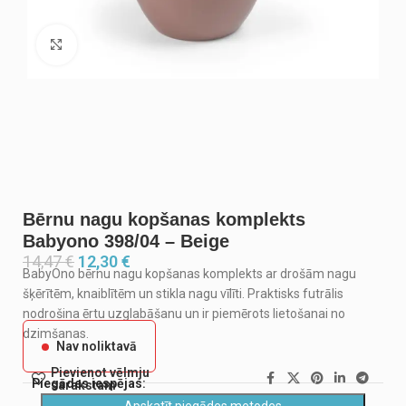
Noklikšķiniet, lai palielinātu
Bērnu nagu kopšanas komplekts
Babyono 398/04 – Beige
14,47
€
12,30
€
BabyOno bērnu nagu kopšanas komplekts ar drošām nagu
šķērītēm, knaiblītēm un stikla nagu vīlīti. Praktisks futrālis
nodrošina ērtu uzglabāšanu un ir piemērots lietošanai no
dzimšanas.
Nav noliktavā
Pievienot vēlmju
Piegādes iespējas:
sarakstam
Apskatīt piegādes metodes