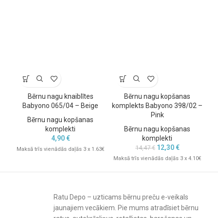
Materiāls: droša plastmasa, nerūsējošais tērauds un hromēts
tērauds
Bērna vecums: no 0 mēnešiem
Produkta izmērs: 22 × 7,5 cm
Iepakojuma izmērs: 20 × 12 cm
Drošības informācija
Pirms katras lietošanas reizes pārbaudiet produkta stāvokli. Ja
pamanāmas bojājumu vai nolietojuma pazīmes, produktu vairs
Bērnu nagu knaiblītes
Bērnu nagu kopšanas
Bē
nelietojiet. Pirms pirmās lietošanas aplejiet piederumus ar verdošu
Babyono 065/04 – Beige
komplekts Babyono 398/02 –
Pink
ūdeni (nevāriet) un rūpīgi nosusiniet. Glabājiet komplektu bērniem
Bērnu nagu kopšanas
nepieejamā vietā.
komplekti
Bērnu nagu kopšanas
4,90
€
komplekti
12,30
€
14,47
€
Maksā trīs vienādās daļās 3 x 1.63€
Mak
Maksā trīs vienādās daļās 3 x 4.10€
Ratu Depo – uzticams bērnu preču e-veikals
jaunajiem vecākiem. Pie mums atradīsiet bērnu