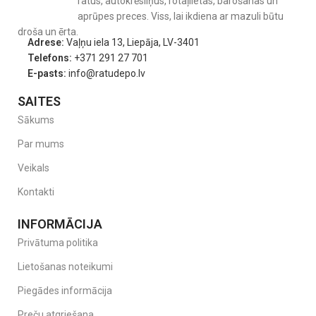
ratus, autokrēsliņus, rotaļlietas, barošanas un
aprūpes preces. Viss, lai ikdiena ar mazuli būtu
droša un ērta.
Adrese:
Vaļņu iela 13, Liepāja, LV-3401
Telefons:
+371 291 27 701
E-pasts:
info@ratudepo.lv
SAITES
Sākums
Par mums
Veikals
Kontakti
INFORMĀCIJA
Privātuma politika
Lietošanas noteikumi
Piegādes informācija
Preču atgriešana