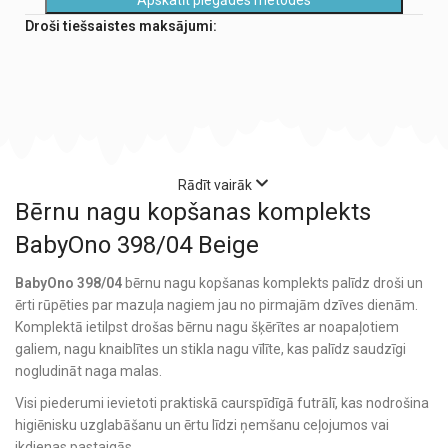
Droši tiešsaistes maksājumi:
Rādīt vairāk
Bērnu nagu kopšanas komplekts
BabyOno 398/04 Beige
BabyOno 398/04
bērnu nagu kopšanas komplekts palīdz droši un
ērti rūpēties par mazuļa nagiem jau no pirmajām dzīves dienām.
Komplektā ietilpst drošas bērnu nagu šķērītes ar noapaļotiem
galiem, nagu knaiblītes un stikla nagu vīlīte, kas palīdz saudzīgi
nogludināt naga malas.
Visi piederumi ievietoti praktiskā caurspīdīgā futrālī, kas nodrošina
higiēnisku uzglabāšanu un ērtu līdzi ņemšanu ceļojumos vai
ikdienas pastaigās.