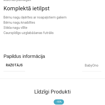
Komplektā ietilpst
Bērnu nagu šķērītes ar noapaļotiem galiem
Bērnu nagu knaiblītes
Stikla nagu vīlīte
Caurspīdīgs uzglabāšanas futrālis
Galvenās priekšrocības
Piemērots bērniem no dzimšanas (0+ mēneši)
Drošas šķērītes ar noapaļotiem galiem
Papildus informācija
Hromēta tērauda nagu knaiblītes
Stikla nagu vīlīte saudzīgai nagu apstrādei
RAŽOTĀJS
BabyOno
Ērti satverami rokturi drošākai lietošanai
Praktisks futrālis higiēniskai uzglabāšanai
Viegli paņemt līdzi ceļojumos
Tehniskā informācija
Līdzīgi Produkti
Ražotājs: BabyOno
Modelis: 398/04
-15%
Krāsa: Beige