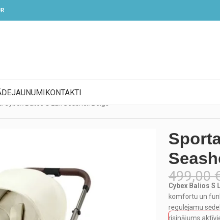
UR
ĀDE
JAUNUMI
KONTAKTI
ti Cybex Balios S Lux Seashell Beige
Sporta
Seashe
499,00
Cybex Balios S L
komfortu un funk
regulējamu sēdekl
risinājums aktīv