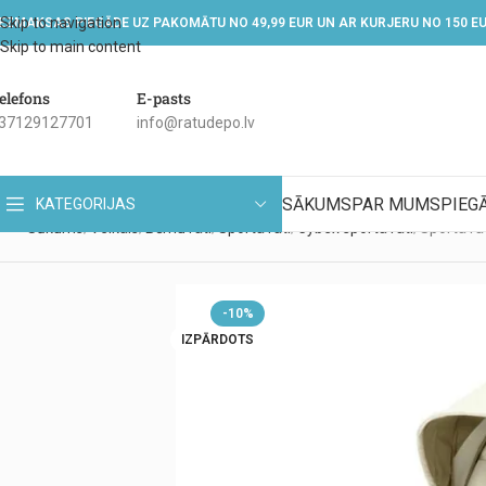
Skip to navigation
EZMAKSAS PIEGĀDE UZ PAKOMĀTU NO 49,99 EUR UN AR KURJERU NO 150 E
Skip to main content
elefons
E-pasts
37129127701
info@ratudepo.lv
SĀKUMS
PAR MUMS
PIEG
KATEGORIJAS
Sākums
Veikals
Bērnu rati
Sporta rati
Cybex sporta rati
Sporta ra
-10%
IZPĀRDOTS