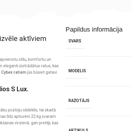
Papildus informācija
 izvēle aktīviem
SVARS
ai apvienotu stilu, komfortu un
un eleganti izstrādātus ratus, kas
MODELIS
m
Cybex ratiem
jūs būsiet gatavi
ios S Lux.
RAŽOTĀJS
āku pozīciju sēdeklis, tai skaitā
anas līdz aptuveni 22 kg svaram
anas virzienā, gan pretēji, kas
ARTIKULS