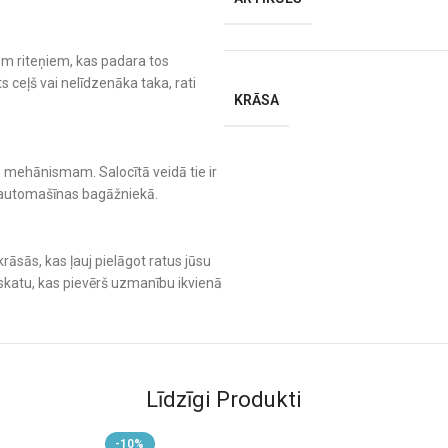
iem riteņiem, kas padara tos
s ceļš vai nelīdzenāka taka, rati
KRĀSA
as mehānismam. Salocītā veidā tie ir
i automašīnas bagāžniekā.
krāsās, kas ļauj pielāgot ratus jūsu
skatu, kas pievērš uzmanību ikvienā
s, lietus un vēja.
ar ietilpību līdz 5 kg.
Līdzīgi Produkti
-10%