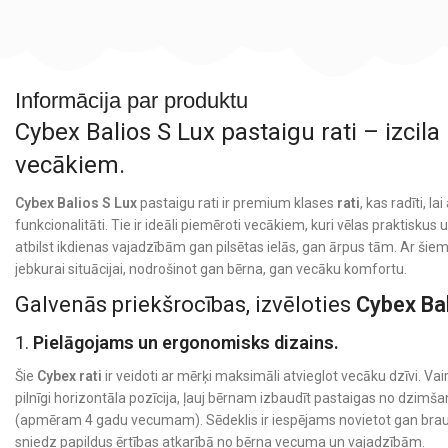
Informācija par produktu
Cybex Balios S Lux pastaigu rati – izcila
vecākiem.
Cybex Balios S Lux
pastaigu rati ir premium klases
rati
, kas radīti, l
funkcionalitāti. Tie ir ideāli piemēroti vecākiem, kuri vēlas praktiskus 
atbilst ikdienas vajadzībām gan pilsētas ielās, gan ārpus tām. Ar šie
jebkurai situācijai, nodrošinot gan bērna, gan vecāku komfortu.
Galvenās priekšrocības, izvēloties
Cybex Bal
1.
Pielāgojams un ergonomisks dizains.
Šie
Cybex rati
ir veidoti ar mērķi maksimāli atvieglot vecāku dzīvi. Vair
pilnīgi horizontāla pozīcija, ļauj bērnam izbaudīt pastaigas no dzimš
(apmēram 4 gadu vecumam). Sēdeklis ir iespējams novietot gan braukš
sniedz papildus ērtības atkarībā no bērna vecuma un vajadzībām.