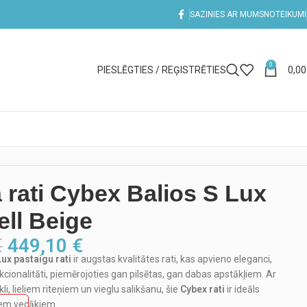
SAZINIES AR MUMS
NOTEIKUMI
0
PIESLĒGTIES / REĢISTRĒTIES
0,0
 rati Cybex Balios S Lux
ll Beige
€
449,10
€
ux pastaigu rati
ir augstas kvalitātes rati, kas apvieno eleganci,
cionalitāti, piemērojoties gan pilsētas, gan dabas apstākļiem. Ar
i, lieliem riteņiem un vieglu salikšanu, šie
Cybex rati
ir ideāls
iem vecākiem.