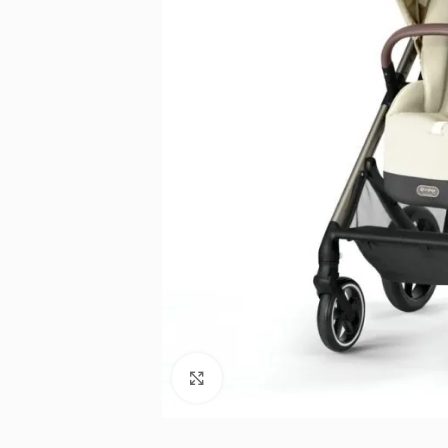
Noklikšķiniet, lai palielinātu