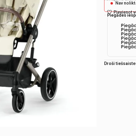
Nav nolik
Pievienot 
Piegādes iesp
Piegā
Piegād
Piegā
Piegād
Piegā
Piegād
Droši tiešsaist