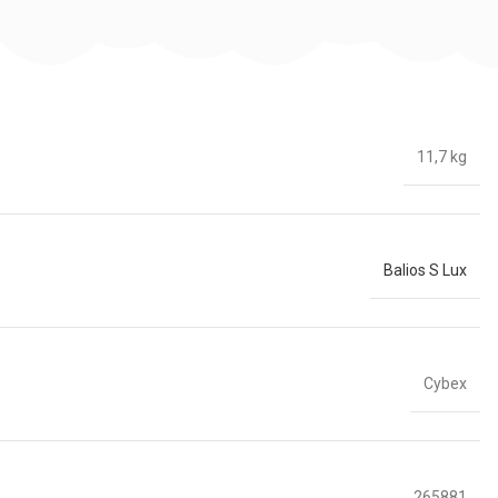
11,7 kg
Balios S Lux
Cybex
265881