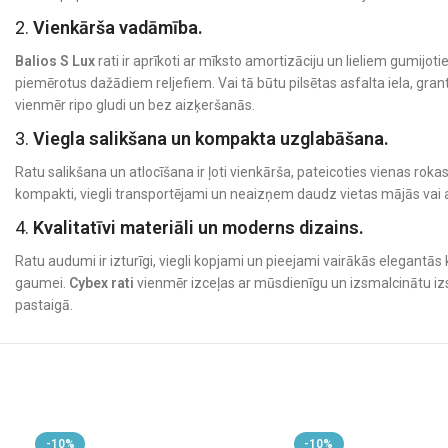
2.
Vienkārša vadāmība.
Balios S Lux
rati ir aprīkoti ar mīksto amortizāciju un lieliem gumijot
piemērotus dažādiem reljefiem. Vai tā būtu pilsētas asfalta iela, grant
vienmēr ripo gludi un bez aizķeršanās.
3.
Viegla salikšana un kompakta uzglabāšana.
Ratu salikšana un atlocīšana ir ļoti vienkārša, pateicoties vienas rok
kompakti, viegli transportējami un neaizņem daudz vietas mājās va
4.
Kvalitatīvi materiāli un moderns dizains.
Ratu audumi ir izturīgi, viegli kopjami un pieejami vairākās elegantās 
gaumei.
Cybex rati
vienmēr izceļas ar mūsdienīgu un izsmalcinātu iz
pastaigā.
5.
Papildu funkcijas un aksesuāri.
Regulējams jumtiņš ar SPF50+ aizsardzību
– pasargā bērnu no saule
Liels iepirkumu grozs
– ideāli piemērots pirkumiem vai bērna mantām 
Viegli tīrāma virsma
– nodrošina ilgstošu ratu estētisku izskatu.
Cybex sporta rati radīti pilsētai.
-10%
-10%