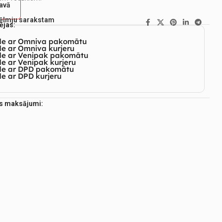
tavā
vēlmju sarakstam
ējas:
de ar Omniva pakomātu
e ar Omniva kurjeru
de ar Venipak pakomātu
e ar Venipak kurjeru
de ar DPD pakomātu
e ar DPD kurjeru
es maksājumi: