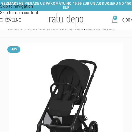
BEZMAKSAS PIEGĀDE UZ PAKOMĀTU NO 49,99 EUR UN AR KURJERU NO 150
Skip to navigation
EUR
Skip to main content
0
IZVĒLNE
0,00
Sākums
Veikals
Bērnu rati
Sporta rati
Cybex sporta rati
-10%