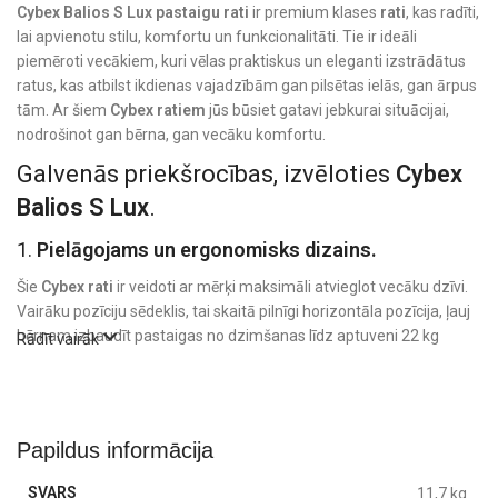
Cybex Balios S Lux
pastaigu rati
ir premium klases
rati
, kas radīti,
lai apvienotu stilu, komfortu un funkcionalitāti. Tie ir ideāli
piemēroti vecākiem, kuri vēlas praktiskus un eleganti izstrādātus
ratus, kas atbilst ikdienas vajadzībām gan pilsētas ielās, gan ārpus
tām. Ar šiem
Cybex ratiem
jūs būsiet gatavi jebkurai situācijai,
nodrošinot gan bērna, gan vecāku komfortu.
Galvenās priekšrocības, izvēloties
Cybex
Balios S Lux
.
1.
Pielāgojams un ergonomisks dizains.
Šie
Cybex rati
ir veidoti ar mērķi maksimāli atvieglot vecāku dzīvi.
Vairāku pozīciju sēdeklis, tai skaitā pilnīgi horizontāla pozīcija, ļauj
bērnam izbaudīt pastaigas no dzimšanas līdz aptuveni 22 kg
Rādīt vairāk
svaram (apmēram 4 gadu vecumam). Sēdeklis ir iespējams
novietot gan braukšanas virzienā, gan pretēji, kas sniedz papildus
ērtības atkarībā no bērna vecuma un vajadzībām.
2.
Vienkārša vadāmība.
Papildus informācija
Balios S Lux
rati ir aprīkoti ar mīksto amortizāciju un lieliem
SVARS
11,7 kg