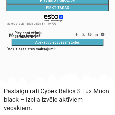
PIEVIENOT GROZAM
PIRKT TAGAD
Maksā trīs vienādās daļās 3 x 149.70€
Pievienot vēlmju
Piegādes iespējas:
sarakstam
Apskatīt piegādes metodes
Droši tiešsaistes maksājumi:
Pastaigu rati Cybex Balios S Lux Moon
black – izcila izvēle aktīviem
vecākiem.