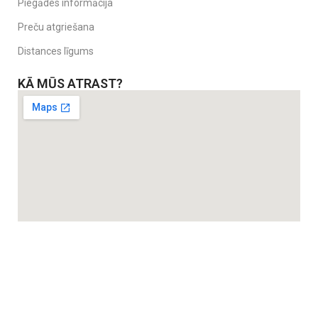
Piegādes informācija
Preču atgriešana
Distances līgums
KĀ MŪS ATRAST?
Drošības jostas regulējas ar vienu kustību.
Piesprādzējiet Jūsu bērnu dažu sekunžu laikā. Jums ir