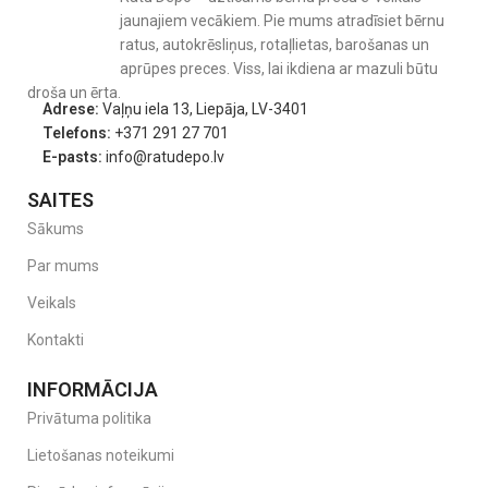
jaunajiem vecākiem. Pie mums atradīsiet bērnu
ratus, autokrēsliņus, rotaļlietas, barošanas un
aprūpes preces. Viss, lai ikdiena ar mazuli būtu
droša un ērta.
Adrese:
Vaļņu iela 13, Liepāja, LV-3401
Telefons:
+371 291 27 701
E-pasts:
info@ratudepo.lv
SAITES
Sākums
Par mums
Veikals
Kontakti
INFORMĀCIJA
Ergonomiska guļus pozīcija.
Privātuma politika
Balios S Lux
plašais, virzienu maināmais sēdeklis ir kā punktiņš uz
i komforta un mājīguma ziņā, un tas ir pilnībā regulējams –
Lietošanas noteikumi
ergonomiskā guļus stāvoklī lietošanai no dzimšanas.