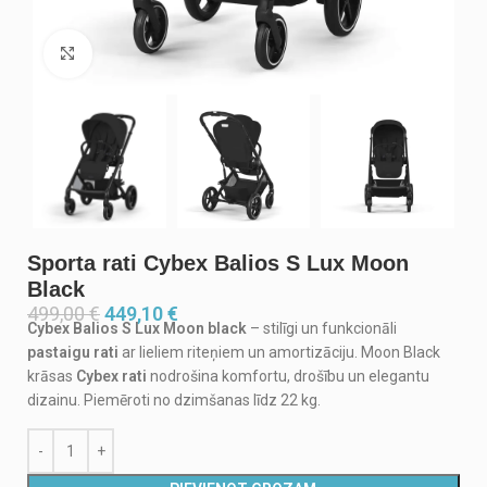
Noklikšķiniet, lai palielinātu
Sporta rati Cybex Balios S Lux Moon
Black
499,00
€
449,10
€
Cybex Balios S Lux Moon black
– stilīgi un funkcionāli
pastaigu rati
ar lieliem riteņiem un amortizāciju. Moon Black
krāsas
Cybex rati
nodrošina komfortu, drošību un elegantu
dizainu. Piemēroti no dzimšanas līdz 22 kg.