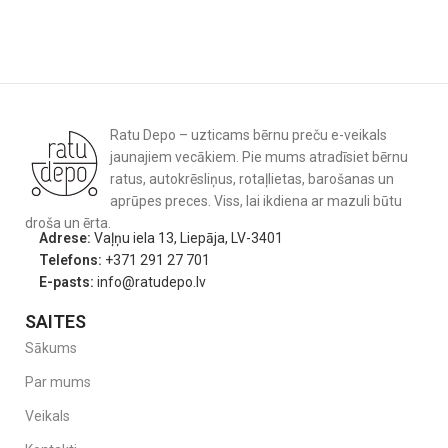
Ratu Depo – uzticams bērnu preču e-veikals
jaunajiem vecākiem. Pie mums atradīsiet bērnu
ratus, autokrēsliņus, rotaļlietas, barošanas un
aprūpes preces. Viss, lai ikdiena ar mazuli būtu
droša un ērta.
Adrese:
Vaļņu iela 13, Liepāja, LV-3401
Telefons:
+371 291 27 701
E-pasts:
info@ratudepo.lv
SAITES
Sākums
Par mums
Veikals