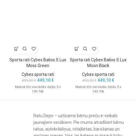
Ergonomiska guļus pozīcija.
Virzienu maināms sēdeklis, pilnībā regulējams – guļus stāvoklis no
Sporta rati Cybex Balios S Lux
Sporta rati Cybex Balios S Lux
dzimšanas.
Moss Green
Moon Black
Cybex sporta rati
Cybex sporta rati
449,10
€
449,10
€
499,00
€
499,00
€
Maksā trīs vienādās daļās 3 x
Maksā trīs vienādās daļās 3 x
149.70€
149.70€
Ratu Depo – uzticams bērnu preču e-veikals
jaunajiem vecākiem. Pie mums atradīsiet bērnu
ratus, autokrēsliņus, rotaļlietas, barošanas un
aprūpes preces. Viss, lai ikdiena ar mazuli būtu