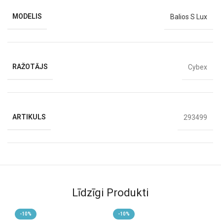
Liels iepirkumu grozs
līdz 5 kg
Viegli tīrāma virsma
MODELIS
Balios S Lux
Cybex sporta rati radīti pilsētai.
Ceļošanas sistēma ar kulbiņu S Lux / autokrēsliņu; pilsētai
pielāgota balstiekārta un ergonomiskā guļus pozīcija no pirmās
dienas; jostu regulēšana ar vienu kustību.
RAŽOTĀJS
Cybex
Uzlabots ratu rāmis.
Priekšējo riteņu amortizācija + rāmja balstiekārta = komforts.
ARTIKULS
293499
KRĀSA
stone grey
Līdzīgi Produkti
-10%
-10%
VECUMS
6 M+
,
līdz 22 kg