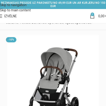
BEZMAKSAS PIEGĀDE UZ PAKOMĀTU NO 49,99 EUR UN AR KURJERU NO 150
Skip to navigation
EUR
Skip to main content
0
IZVĒLNE
0,00
Sākums
Veikals
Bērnu rati
Sporta rati
Cybex sporta rati
-10%