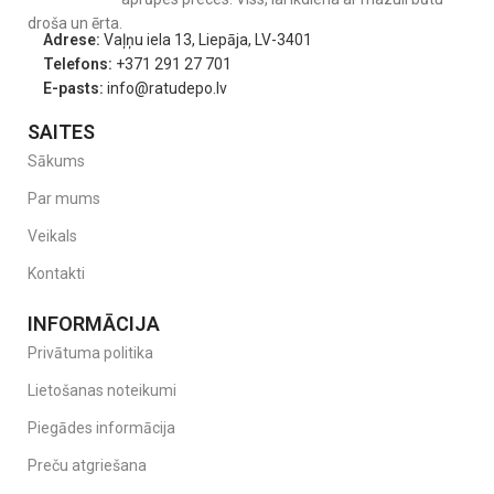
droša un ērta.
Adrese:
Vaļņu iela 13, Liepāja, LV-3401
Telefons:
+371 291 27 701
E-pasts:
info@ratudepo.lv
SAITES
Sākums
Drošības jostas regulējas ar vienu kustību.
Par mums
Ātra un precīza piesprādzēšana ar vienu roku.
Veikals
Kontakti
INFORMĀCIJA
Privātuma politika
Lietošanas noteikumi
Piegādes informācija
Preču atgriešana