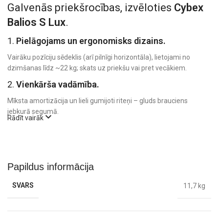
Galvenās priekšrocības, izvēloties
Cybex
Balios S Lux
.
1.
Pielāgojams un ergonomisks dizains.
Vairāku pozīciju sēdeklis (arī pilnīgi horizontāla), lietojami no
dzimšanas līdz ~22 kg; skats uz priekšu vai pret vecākiem.
2.
Vienkārša vadāmība.
Mīksta amortizācija un lieli gumijoti riteņi – gluds brauciens
jebkurā segumā.
Rādīt vairāk
3.
Viegla salikšana un kompakta uzglabāšana.
Vienas rokas salocīšana – kompakti, brīvi stāvoši.
4.
Kvalitatīvi materiāli un moderns dizains.
Papildus informācija
Izturīgi, viegli kopjami audumi un mūsdienīgs dizains.
SVARS
11,7 kg
5.
Papildu funkcijas un aksesuāri.
Regulējams jumtiņš ar SPF50+ aizsardzību