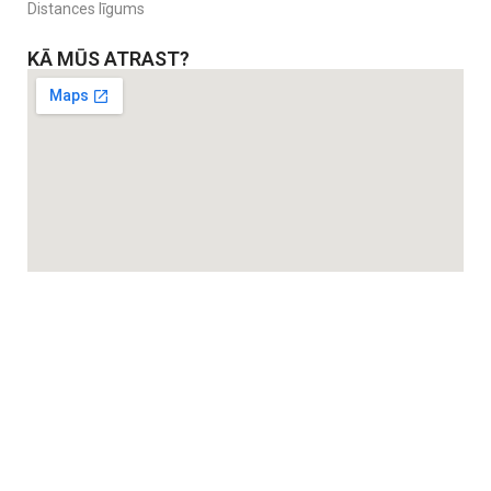
Distances līgums
KĀ MŪS ATRAST?
Plašs iepirkumu grozs.
10 kg ietilpība ikdienas pirkumiem un izbraucieniem.