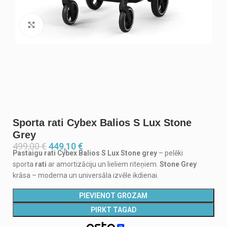
Noklikšķiniet, lai palielinātu
Sporta rati Cybex Balios S Lux Stone
Grey
499,00
€
449,10
€
Pastaigu rati Cybex Balios S Lux
Stone grey
– pelēki
sporta
rati
ar amortizāciju un lieliem riteņiem.
Stone Grey
krāsa – moderna un universāla izvēle ikdienai.
PIEVIENOT GROZAM
PIRKT TAGAD