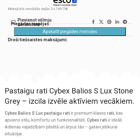
Maksā trīs vienādās daļās 3 x 149.70€
Pievienot vēlmju
Piegādes iespējas:
sarakstam
Apskatīt piegādes metodes
Droši tiešsaistes maksājumi:
Pastaigu rati Cybex Balios S Lux Stone
Grey – izcila izvēle aktīviem vecākiem.
Cybex Balios S Lux
pastaigu rati
ir premium klases
rati
, kas
apvieno stilu, komfortu un funkcionalitāti.
Cybex rati
ir ideāli
ikdienas vajadzībām pilsētā un ārpus tās – gatavi jebkurai
situācijai.