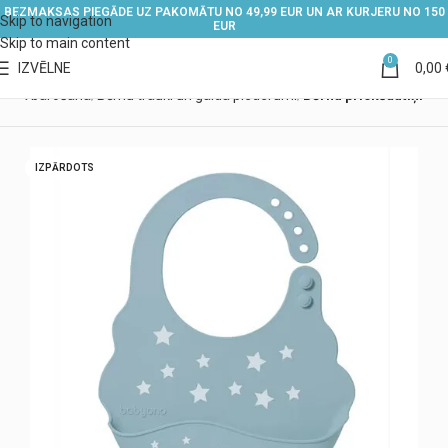
BEZMAKSAS PIEGĀDE UZ PAKOMĀTU NO 49,99 EUR UN AR KURJERU NO 150
Skip to navigation
EUR
Skip to main content
0
IZVĒLNE
0,00
ērna barošana
Bērnu trauki un galda piederumi
Bērnu priekšautiņi
IZPĀRDOTS