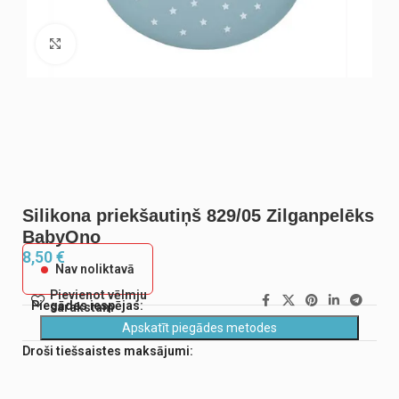
Noklikšķiniet, lai palielinātu
Silikona priekšautiņš 829/05 Zilganpelēks
BabyOno
8,50
€
Nav noliktavā
Pievienot vēlmju
Piegādes iespējas:
sarakstam
Apskatīt piegādes metodes
Droši tiešsaistes maksājumi: