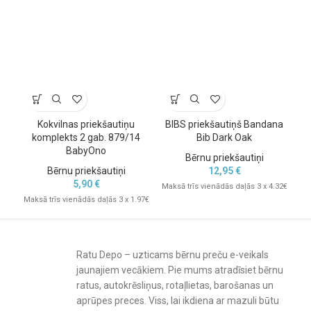
Kokvilnas priekšautiņu
BIBS priekšautiņš Bandana
P
komplekts 2 gab. 879/14
Bib Dark Oak
BabyOno
Bērnu priekšautiņi
Bērnu priekšautiņi
12,95
€
5,90
€
Maksā trīs vienādās daļās 3 x 4.32€
Mak
Maksā trīs vienādās daļās 3 x 1.97€
Ratu Depo – uzticams bērnu preču e-veikals
jaunajiem vecākiem. Pie mums atradīsiet bērnu
ratus, autokrēsliņus, rotaļlietas, barošanas un
aprūpes preces. Viss, lai ikdiena ar mazuli būtu