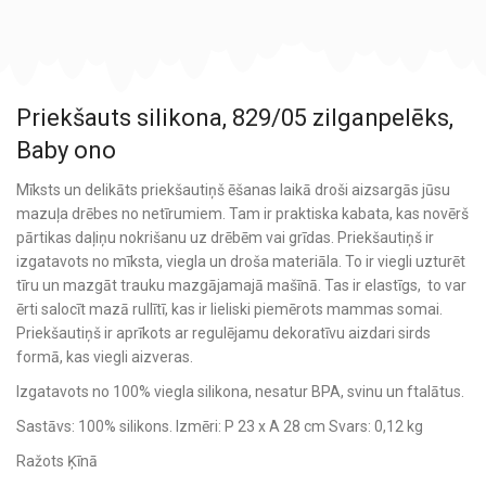
Priekšauts silikona, 829/05 zilganpelēks,
Baby ono
Mīksts un delikāts priekšautiņš ēšanas laikā droši aizsargās jūsu
mazuļa drēbes no netīrumiem. Tam ir praktiska kabata, kas novērš
pārtikas daļiņu nokrišanu uz drēbēm vai grīdas. Priekšautiņš ir
izgatavots no mīksta, viegla un droša materiāla. To ir viegli uzturēt
tīru un mazgāt trauku mazgājamajā mašīnā. Tas ir elastīgs, to var
ērti salocīt mazā rullītī, kas ir lieliski piemērots mammas somai.
Priekšautiņš ir aprīkots ar regulējamu dekoratīvu aizdari sirds
formā, kas viegli aizveras.
Izgatavots no 100% viegla silikona, nesatur BPA, svinu un ftalātus.
Sastāvs: 100% silikons. Izmēri: P 23 x A 28 cm Svars: 0,12 kg
Ražots Ķīnā