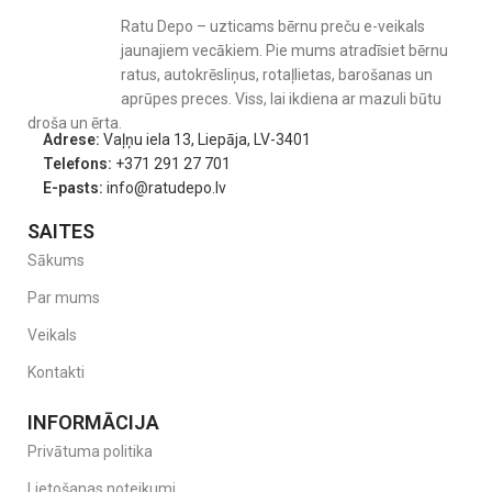
Ratu Depo – uzticams bērnu preču e-veikals
jaunajiem vecākiem. Pie mums atradīsiet bērnu
ratus, autokrēsliņus, rotaļlietas, barošanas un
aprūpes preces. Viss, lai ikdiena ar mazuli būtu
droša un ērta.
Adrese:
Vaļņu iela 13, Liepāja, LV-3401
Telefons:
+371 291 27 701
E-pasts:
info@ratudepo.lv
SAITES
Sākums
Par mums
Veikals
Kontakti
INFORMĀCIJA
Privātuma politika
Lietošanas noteikumi