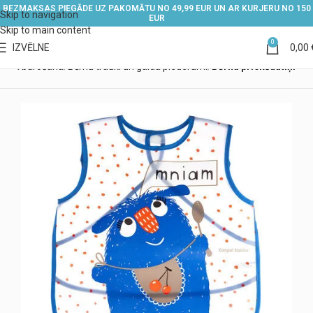
BEZMAKSAS PIEGĀDE UZ PAKOMĀTU NO 49,99 EUR UN AR KURJERU NO 150
Skip to navigation
EUR
Skip to main content
0
IZVĒLNE
0,00
ērna barošana
Bērnu trauki un galda piederumi
Bērnu priekšautiņi