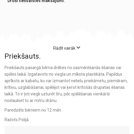
Droši tiešsaistes maksājumi:
Rādīt vairāk
Priekšauts.
Priekšauts pasargā bērna drēbes no sasmērēšanās ēšanas vai
spēles laikā. Izgatavots no viegla un mīksta plastikāta. Papildus
aprīkots ar kabatu, ko var izmantot nelielu priekšmetu, piemēram,
krītiņu, uzglabāšanai, spēlējot vai ķerot krītošās drupatas ēšanas
laikā. To ir ļoti viegli uzturēt tīru, pēc spēlēšanas vienkārši
noslaukiet to ar mitru drānu.
Paredzēts bērniem no 12 mēn.
Ražots Polijā.