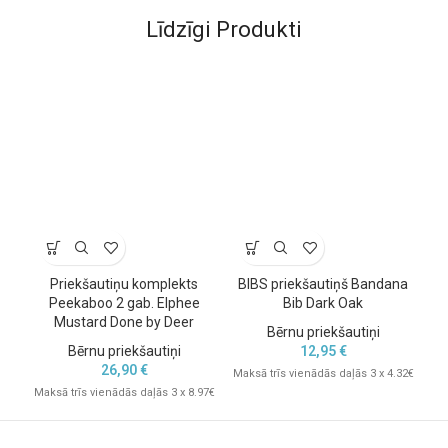
Līdzīgi Produkti
Priekšautiņu komplekts
BIBS priekšautiņš Bandana
Pr
Peekaboo 2 gab. Elphee
Bib Dark Oak
Mustard Done by Deer
Bērnu priekšautiņi
Bērnu priekšautiņi
12,95
€
26,90
€
Maksā trīs vienādās daļās 3 x 4.32€
Mak
Maksā trīs vienādās daļās 3 x 8.97€