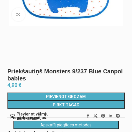
Noklikšķiniet, lai palielinātu
Priekšautiņš Monsters 9/237 Blue Canpol
babies
4,90
€
PIEVIENOT GROZAM
PIRKT TAGAD
Pievienot vēlmju
Piegādes iespējas:
sarakstam
Apskatīt piegādes metodes