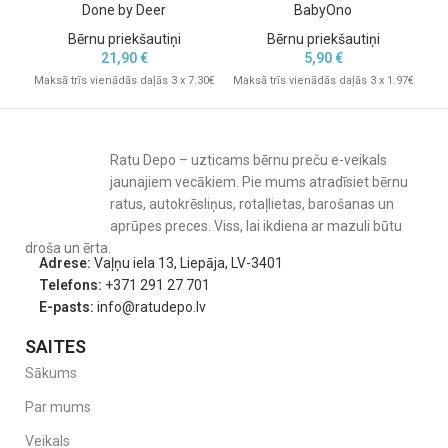
Done by Deer
BabyOno
Bērnu priekšautiņi
Bērnu priekšautiņi
21,90
€
5,90
€
Maksā trīs vienādās daļās 3 x 7.30€
Maksā trīs vienādās daļās 3 x 1.97€
Mak
Ratu Depo – uzticams bērnu preču e-veikals
jaunajiem vecākiem. Pie mums atradīsiet bērnu
ratus, autokrēsliņus, rotaļlietas, barošanas un
aprūpes preces. Viss, lai ikdiena ar mazuli būtu
droša un ērta.
Adrese:
Vaļņu iela 13, Liepāja, LV-3401
Telefons:
+371 291 27 701
E-pasts:
info@ratudepo.lv
SAITES
Sākums
Par mums
Veikals