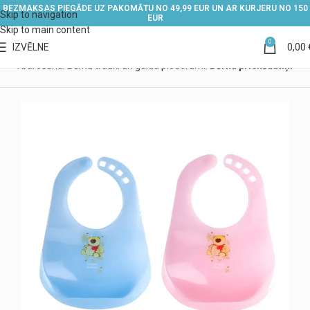
BEZMAKSAS PIEGĀDE UZ PAKOMĀTU NO 49,99 EUR UN AR KURJERU NO 150
Skip to navigation
EUR
Skip to main content
0
IZVĒLNE
0,00
ērna barošana
Bērnu trauki un galda piederumi
Bērnu priekšautiņi