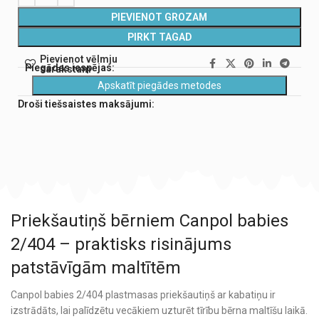
PIEVIENOT GROZAM
PIRKT TAGAD
Pievienot vēlmju
Piegādes iespējas:
sarakstam
Apskatīt piegādes metodes
Droši tiešsaistes maksājumi:
Priekšautiņš bērniem Canpol babies
2/404 – praktisks risinājums
patstāvīgām maltītēm
Canpol babies 2/404 plastmasas priekšautiņš ar kabatiņu ir
izstrādāts, lai palīdzētu vecākiem uzturēt tīrību bērna maltīšu laikā.