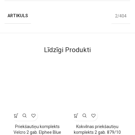
Aizdare: regulējama.
Apskati arī citus
bērnu priekšautiņus
un papildini maltīšu
ARTIKULS
2/404
komplektu ar
bērnu traukiem
.
Līdzīgi Produkti
Priekšautiņu komplekts
Kokvilnas priekšautiņu
Velcro 2 gab. Elphee Blue
komplekts 2 gab. 879/10