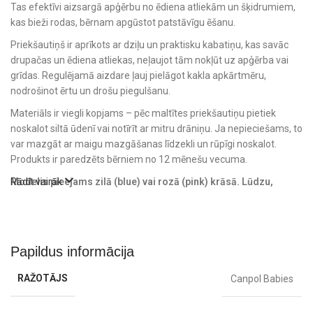
Tas efektīvi aizsargā apģērbu no ēdiena atliekām un šķidrumiem,
kas bieži rodas, bērnam apgūstot patstāvīgu ēšanu.
Priekšautiņš ir aprīkots ar dziļu un praktisku kabatiņu, kas savāc
drupačas un ēdiena atliekas, neļaujot tām nokļūt uz apģērba vai
grīdas. Regulējamā aizdare ļauj pielāgot kakla apkārtmēru,
nodrošinot ērtu un drošu piegulšanu.
Materiāls ir viegli kopjams – pēc maltītes priekšautiņu pietiek
noskalot siltā ūdenī vai notīrīt ar mitru drāniņu. Ja nepieciešams, to
var mazgāt ar maigu mazgāšanas līdzekli un rūpīgi noskalot.
Produkts ir paredzēts bērniem no 12 mēnešu vecuma.
Modelis pieejams zilā (blue) vai rozā (pink) krāsā. Lūdzu,
Rādīt vairāk
pasūtījuma komentārā norādiet, kuru krāsu vēlaties saņemt.
Iepakojumā: 1 gabals.
Tehniskā informācija
Papildus informācija
Vecums: no 12 mēnešiem.
Materiāls: plastmasa.
RAŽOTĀJS
Canpol Babies
Komplektā: 1 gab.
Krāsas: blue vai pink.