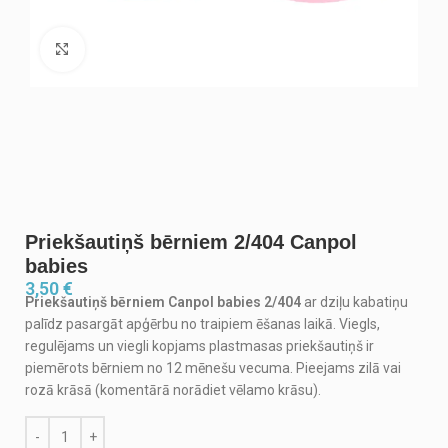
Noklikšķiniet, lai palielinātu
Priekšautiņš bērniem 2/404 Canpol
babies
3,50
€
Priekšautiņš bērniem Canpol babies 2/404
ar dziļu kabatiņu
palīdz pasargāt apģērbu no traipiem ēšanas laikā. Viegls,
regulējams un viegli kopjams plastmasas priekšautiņš ir
piemērots bērniem no 12 mēnešu vecuma. Pieejams zilā vai
rozā krāsā (komentārā norādiet vēlamo krāsu).