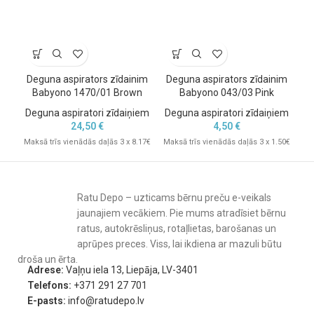
Deguna aspirators zīdainim
Deguna aspirators zīdainim
D
Babyono 1470/01 Brown
Babyono 043/03 Pink
Deguna aspiratori zīdaiņiem
Deguna aspiratori zīdaiņiem
De
24,50
€
4,50
€
Maksā trīs vienādās daļās 3 x 8.17€
Maksā trīs vienādās daļās 3 x 1.50€
Mak
Ratu Depo – uzticams bērnu preču e-veikals
jaunajiem vecākiem. Pie mums atradīsiet bērnu
ratus, autokrēsliņus, rotaļlietas, barošanas un
aprūpes preces. Viss, lai ikdiena ar mazuli būtu
droša un ērta.
Adrese:
Vaļņu iela 13, Liepāja, LV-3401
Telefons:
+371 291 27 701
E-pasts:
info@ratudepo.lv