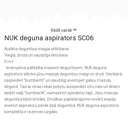
Rādīt vairāk
NUK deguna aspirators SC06
Aizlikta deguntiņa maigai attīrīšanai
Viegla, droša un saudzīga lietošana
0 m+
Ievērojama palīdzība maziem deguntiņiem: NUK deguna
aspirators atbrīvo jūsu mazuļa deguntiņu maigi un droši. Vienkārši
saspiediet “bumbierīti” un saudzīgi ievietojiet galiņu mazuļa
degunā. Tad ar otras rokas pirkstu aizspiediet otru nāsi un lēnām
laidiet vaļā “bumbierīti”, samazinot spiedienu tajā. Jūsu mazuļa
deguntiņš kļūst brīvāks. Drošības paplašinājums novērš iespēju
ievietot aspiratoru pārāk dziļi deguntiņā. NUK deguna aspiratora
komplektā ir rezerves uzgalis.