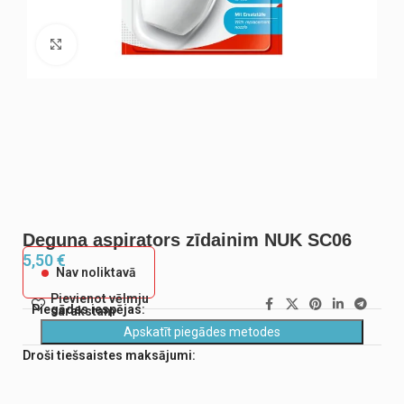
Noklikšķiniet, lai palielinātu
Deguna aspirators zīdainim NUK SC06
5,50
€
Nav noliktavā
Pievienot vēlmju
Piegādes iespējas:
sarakstam
Apskatīt piegādes metodes
Droši tiešsaistes maksājumi: