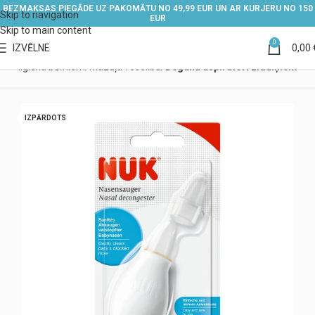
BEZMAKSAS PIEGĀDE UZ PAKOMĀTU NO 49,99 EUR UN AR KURJERU NO 150
Skip to navigation
EUR
Skip to main content
0
IZVĒLNE
0,00
un higiēna bērniem
Mazuļa veselība
Deguna aspiratori zīdaiņiem
IZPĀRDOTS