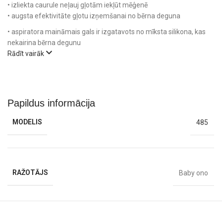
• izliekta caurule neļauj gļotām iekļūt mēģenē
• augsta efektivitāte gļotu izņemšanai no bērna deguna
• aspiratora maināmais gals ir izgatavots no mīksta silikona, kas
nekairina bērna degunu
Rādīt vairāk
Papildus informācija
MODELIS
485
RAŽOTĀJS
Baby ono