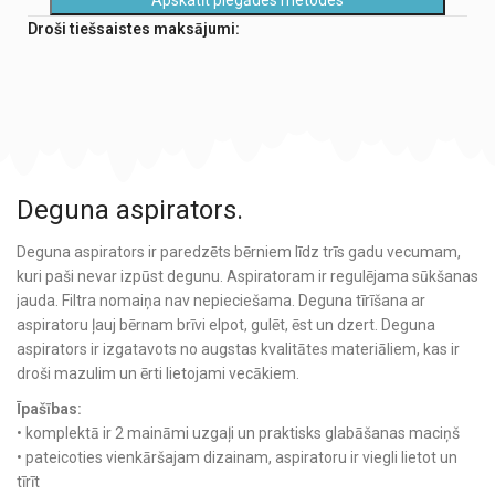
Droši tiešsaistes maksājumi:
Deguna aspirators.
Deguna aspirators ir paredzēts bērniem līdz trīs gadu vecumam,
kuri paši nevar izpūst degunu. Aspiratoram ir regulējama sūkšanas
jauda. Filtra nomaiņa nav nepieciešama. Deguna tīrīšana ar
aspiratoru ļauj bērnam brīvi elpot, gulēt, ēst un dzert. Deguna
aspirators ir izgatavots no augstas kvalitātes materiāliem, kas ir
droši mazulim un ērti lietojami vecākiem.
Īpašības:
• komplektā ir 2 maināmi uzgaļi un praktisks glabāšanas maciņš
• pateicoties vienkāršajam dizainam, aspiratoru ir viegli lietot un
tīrīt