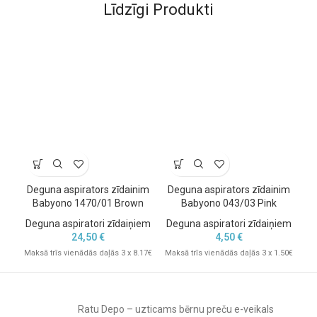
Līdzīgi Produkti
Deguna aspirators zīdainim
Deguna aspirators zīdainim
D
Babyono 1470/01 Brown
Babyono 043/03 Pink
Deguna aspiratori zīdaiņiem
Deguna aspiratori zīdaiņiem
De
24,50
€
4,50
€
Maksā trīs vienādās daļās 3 x 8.17€
Maksā trīs vienādās daļās 3 x 1.50€
Mak
Ratu Depo – uzticams bērnu preču e-veikals