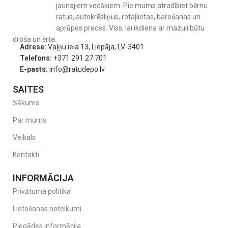
jaunajiem vecākiem. Pie mums atradīsiet bērnu
ratus, autokrēsliņus, rotaļlietas, barošanas un
aprūpes preces. Viss, lai ikdiena ar mazuli būtu
droša un ērta.
Adrese:
Vaļņu iela 13, Liepāja, LV-3401
Telefons:
+371 291 27 701
E-pasts:
info@ratudepo.lv
SAITES
Sākums
Par mums
Veikals
Kontakti
INFORMĀCIJA
Privātuma politika
Lietošanas noteikumi
Piegādes informācija