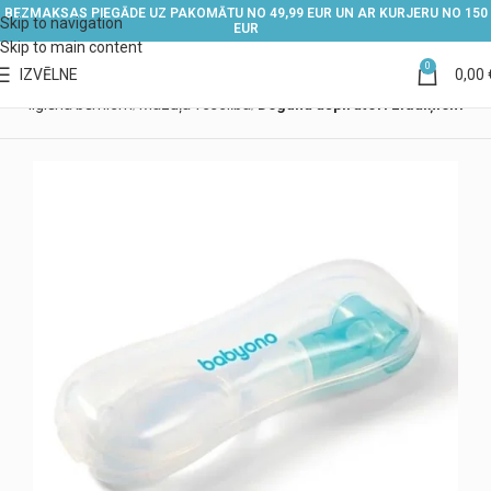
BEZMAKSAS PIEGĀDE UZ PAKOMĀTU NO 49,99 EUR UN AR KURJERU NO 150
Skip to navigation
EUR
Skip to main content
0
IZVĒLNE
0,00
un higiēna bērniem
Mazuļa veselība
Deguna aspiratori zīdaiņiem