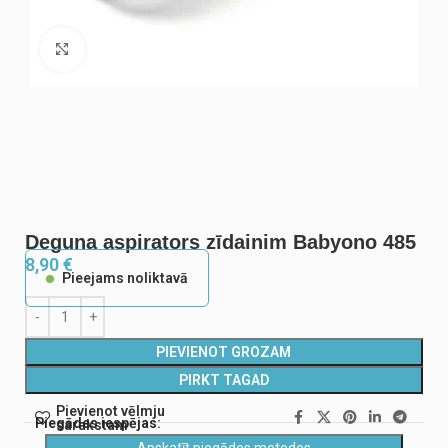
Noklikšķiniet, lai palielinātu
Deguna aspirators zīdainim Babyono 485
8,90
€
Pieejams noliktavā
PIEVIENOT GROZAM
PIRKT TAGAD
Pievienot vēlmju
Piegādes iespējas:
sarakstam
Apskatīt piegādes metodes