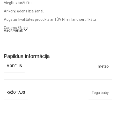
Viegli uzturēt tīru.
Ar korķi ūdens izlaišanai.
Augstas kvalitātes produkts ar TÜV Rheinland sertifikātu.
Garums 86 cm.
Rādīt vairāk
Papildus informācija
MODELIS
meteo
RAŽOTĀJS
Tega baby