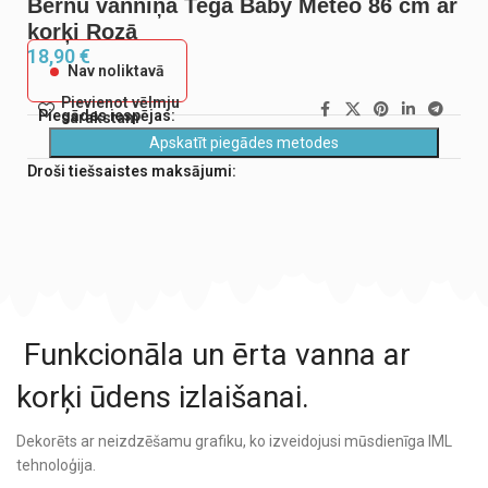
Bērnu vanniņa Tega Baby Meteo 86 cm ar
korķi Rozā
18,90
€
Nav noliktavā
Pievienot vēlmju
Piegādes iespējas:
sarakstam
Apskatīt piegādes metodes
Droši tiešsaistes maksājumi:
Funkcionāla un ērta vanna ar
korķi ūdens izlaišanai.
Dekorēts ar neizdzēšamu grafiku, ko izveidojusi mūsdienīga IML
tehnoloģija.