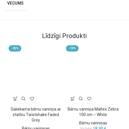
VECUMS
Līdzīgi Produkti
-25%
-15%
-
Saliekama bērnu vanniņa ar
Bērnu vanniņa Maltex Zebra
B
statīvu Twistshake Faded
100 cm – White
cm
Grey
Bērnu vanniņas
Bērnu vanniņas
18,90
€
22,24
€