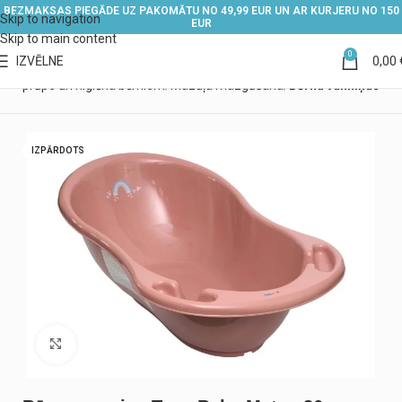
BEZMAKSAS PIEGĀDE UZ PAKOMĀTU NO 49,99 EUR UN AR KURJERU NO 150
Skip to navigation
EUR
Skip to main content
0
IZVĒLNE
0,00
ls
Aprūpe un higiēna bērniem
Mazuļa mazgāšana
Bērnu vanniņas
IZPĀRDOTS
Noklikšķiniet, lai palielinātu