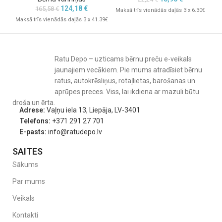
124,18
€
165,58
€
Maksā trīs vienādās daļās 3 x 6.30€
Mak
Maksā trīs vienādās daļās 3 x 41.39€
Ratu Depo – uzticams bērnu preču e-veikals
jaunajiem vecākiem. Pie mums atradīsiet bērnu
ratus, autokrēsliņus, rotaļlietas, barošanas un
aprūpes preces. Viss, lai ikdiena ar mazuli būtu
droša un ērta.
Adrese:
Vaļņu iela 13, Liepāja, LV-3401
Telefons:
+371 291 27 701
E-pasts:
info@ratudepo.lv
SAITES
Sākums
Par mums
Veikals
Kontakti