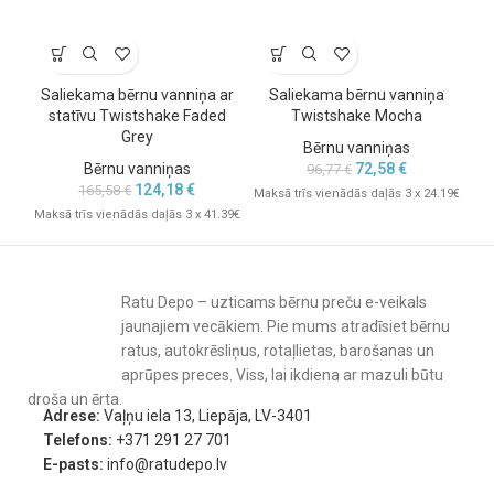
Saliekama bērnu vanniņa ar
Saliekama bērnu vanniņa
B
statīvu Twistshake Faded
Twistshake Mocha
Grey
Bērnu vanniņas
Bērnu vanniņas
72,58
€
96,77
€
124,18
€
165,58
€
Maksā trīs vienādās daļās 3 x 24.19€
Mak
Maksā trīs vienādās daļās 3 x 41.39€
Ratu Depo – uzticams bērnu preču e-veikals
jaunajiem vecākiem. Pie mums atradīsiet bērnu
ratus, autokrēsliņus, rotaļlietas, barošanas un
aprūpes preces. Viss, lai ikdiena ar mazuli būtu
droša un ērta.
Adrese:
Vaļņu iela 13, Liepāja, LV-3401
Telefons:
+371 291 27 701
E-pasts:
info@ratudepo.lv