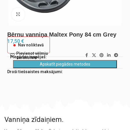
Noklikšķiniet, lai palielinātu
Bērnu vanniņa Maltex Pony 84 cm Grey
17,50
€
Nav noliktavā
Pievienot vēlmju
Piegādes iespējas:
sarakstam
Apskatīt piegādes metodes
Droši tiešsaistes maksājumi:
Vanniņa zīdaiņiem.