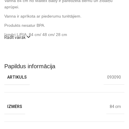
Vanna 84 cm no Maltex Baby ir paredzēta bērnu un zīdaiņu
aprūpei.
Vanna ir aprīkota ar piederumu turētājiem.
Produkts nesatur BPA.
Izmēri L/P/A: 84 cm/ 48 cm/ 28 cm
Rādīt vairāk
Papildus informācija
ARTIKULS
093090
IZMĒRS
84 cm