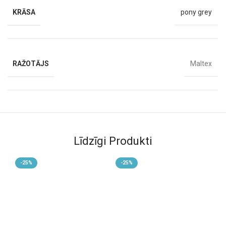
KRĀSA
pony grey
RAŽOTĀJS
Maltex
VECUMS
0 M+
Līdzīgi Produkti
-25%
-25%
-