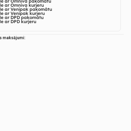
de ar Omniva pakomātu
e ar Omniva kurjeru
de ar Venipak pakomātu
e ar Venipak kurjeru
de ar DPD pakomātu
e ar DPD kurjeru
es maksājumi: