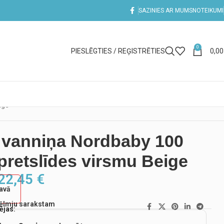
SAZINIES AR MUMS
NOTEIKUMI
0
PIESLĒGTIES / REĢISTRĒTIES
0,0
ige
 vanniņa Nordbaby 100
pretslīdes virsmu Beige
22,45
€
tavā
vēlmju sarakstam
ējas: