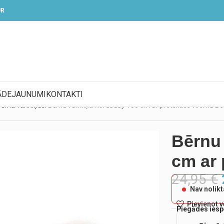
UR
ĀDE
JAUNUMI
KONTAKTI
ērnu vanniņas
Bērnu vanniņa Nordbaby 100 cm ar pretslīdes virsmu Be
Bērnu
cm ar 
24,95
€
Nav nolik
Pievienot 
Piegādes iesp