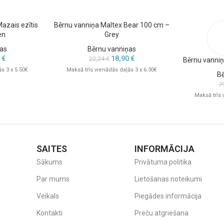
azais ezītis
Bērnu vanniņa Maltex Bear 100 cm –
en
Grey
as
Bērnu vanniņas
0
€
18,90
€
22,24
€
Bērnu vanni
s 3 x 5.50€
Maksā trīs vienādās daļās 3 x 6.30€
B
7
Maksā trīs 
SAITES
INFORMĀCIJA
Sākums
Privātuma politika
Par mums
Lietošanas noteikumi
Veikals
Piegādes informācija
Kontakti
Preču atgriešana