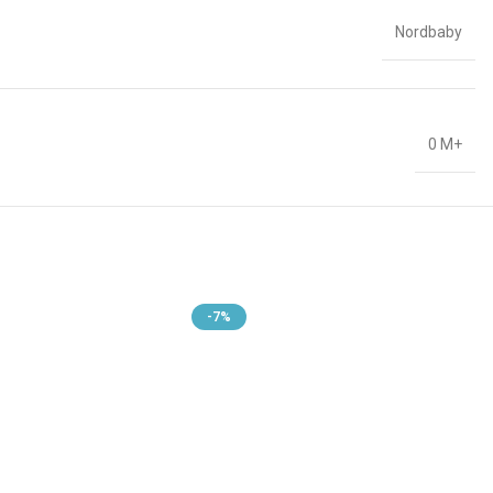
Nordbaby
0 M+
-7%