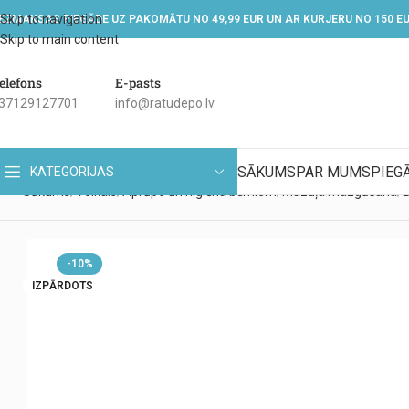
Skip to navigation
EZMAKSAS PIEGĀDE UZ PAKOMĀTU NO 49,99 EUR UN AR KURJERU NO 150 E
Skip to main content
elefons
E-pasts
37129127701
info@ratudepo.lv
SĀKUMS
PAR MUMS
PIEG
KATEGORIJAS
Sākums
Veikals
Aprūpe un higiēna bērniem
Mazuļa mazgāšana
B
-10%
IZPĀRDOTS