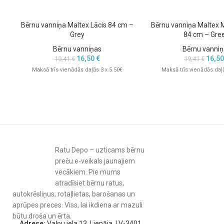
Bērnu vanniņa Maltex Lācis 84 cm –
Bērnu vanniņa Maltex M
Grey
84 cm – Gre
Bērnu vanniņas
Bērnu vanniņ
16,50
€
16,5
19,41
€
19,41
€
Maksā trīs vienādās daļās 3 x 5.50€
Maksā trīs vienādās daļā
Ratu Depo – uzticams bērnu
preču e-veikals jaunajiem
vecākiem. Pie mums
atradīsiet bērnu ratus,
autokrēsliņus, rotaļlietas, barošanas un
aprūpes preces. Viss, lai ikdiena ar mazuli
būtu droša un ērta.
Adrese:
Vaļņu iela 13, Liepāja, LV-3401