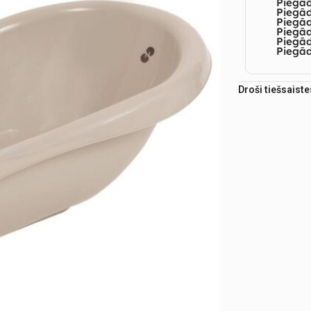
Piegā
Piegād
Piegā
Piegād
Piegā
Piegād
Droši tiešsaist