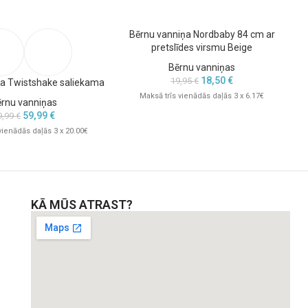
Bērnu vanniņa Nordbaby 84 cm ar
pretslīdes virsmu Beige
Bērnu vanniņas
18,50
€
19,95
€
ņa Twistshake saliekama
Maksā trīs vienādās daļās 3 x 6.17€
ērnu vanniņas
59,99
€
9,99
€
vienādās daļās 3 x 20.00€
KĀ MŪS ATRAST?