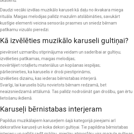
skatienu.
Daudzi vecāki izvēlas muzikālo karuseli kā daļu no ikvakara miega
rituāla. Maigas melodijas palīdz mazulim atslābināties, savukārt
kustīgie elementi veicina sensorās prasmes un sniedz bērnam
patīkamu vizuālo pieredzi.
Kā izvēlēties muzikālo karuseli gultiņai?
pievērsiet uzmanību stiprinājuma veidam un saderībai ar gultiņu;
izvēlieties patīkamas, maigas melodijas;
novērtējiet rotaļlietu materiālus un kopšanas iespējas;
pārliecinieties, ka karuselis ir droši piestiprināms;
izvēlieties dizainu, kas iederas bērnistabas interjerā.
Svarīgi, lai karuselis būtu novietots bērnam redzamā, bet
neaizsniedzamā attālumā. Tas palīdz nodrošināt gan drošību, gan ērtu
lietošanu ikdienā.
Karuseļi bērnistabas interjeram
Papildus muzikālajiem karuseļiem šajā kategorijā pieejami arī
dekoratīvie karuseļi un koka dekori gultiņai. Tie papildina bērnistabas
interjeru un palīdz radīt mājīgu, mierīgu atmosfēru virs mazuļa gultiņas.