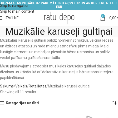
BEZMAKSAS PIEGĀDE UZ PAKOMĀTU NO 49,99 EUR UN AR KURJERU NO 150
Skip to navigation
EUR
Skip to main content
0
IZVĒLNE
0,00
Muzikālie karuseļi gultiņai
Muzikālais karuselis gultiņai palīdz nomierināt mazuli, veicina redzes
un dzirdes attīstību un rada mierīgu atmosfēru pirms miega. Maigi
kustīgie elementi un melodijas piesaista bērna uzmanību un palīdz
veidot patīkamu gulētiešanas rituālu.
Mūsu piedāvājumā atradīsiet muzikālos karuseļus gultiņai dažādos
dizainos un krāsās, kā arī dekoratīvus karuseļus bērnistabas interjera
papildināšanai.
Sākums
Veikals
Rotaļlietas
Muzikālie karuseļi gultiņai
Showing all 11 results
Kategorijas un filtri