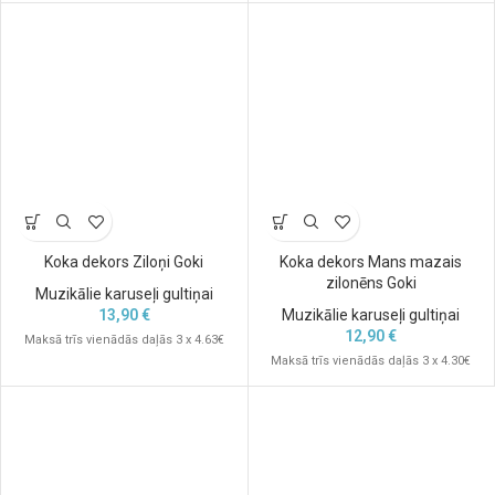
Koka dekors Ziloņi Goki
Koka dekors Mans mazais
zilonēns Goki
Muzikālie karuseļi gultiņai
13,90
€
Muzikālie karuseļi gultiņai
12,90
€
Maksā trīs vienādās daļās 3 x 4.63€
Maksā trīs vienādās daļās 3 x 4.30€