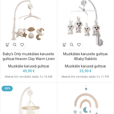
Baby’s Only muzikālais karuselis
Muzikālais karuselis gultiņai
gultiņai Heaven Clay Warm Linen
4Baby Rabbits
Muzikālie karuseļi gultiņai
Muzikālie karuseļi gultiņai
49,90
€
35,90
€
Maksā trīs vienādās daļās 3 x 16.63€
Maksā trīs vienādās daļās 3 x 11.97€
-30%