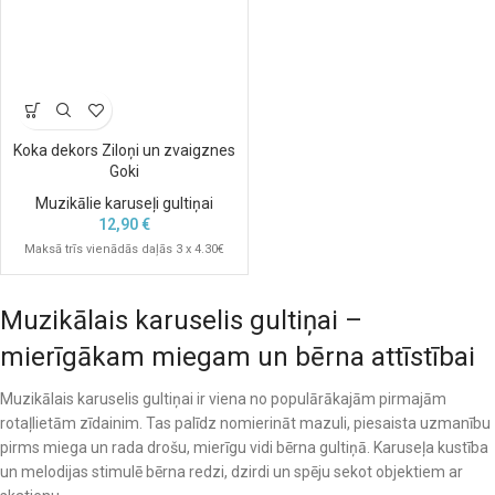
Koka dekors Ziloņi un zvaigznes
Goki
Muzikālie karuseļi gultiņai
12,90
€
Maksā trīs vienādās daļās 3 x 4.30€
Muzikālais karuselis gultiņai –
mierīgākam miegam un bērna attīstībai
Muzikālais karuselis gultiņai ir viena no populārākajām pirmajām
rotaļlietām zīdainim. Tas palīdz nomierināt mazuli, piesaista uzmanību
pirms miega un rada drošu, mierīgu vidi bērna gultiņā. Karuseļa kustība
un melodijas stimulē bērna redzi, dzirdi un spēju sekot objektiem ar