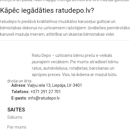
Kāpēc iegādāties ratudepo.lv?
ratudepo.lv piedāvā kvalitatīvus muzikālos karuseļus gultiņai un
bērnistabas dekorus no uzticamiem ražotājiem. Izvēlieties piemērotāko
karuseli mazuļa mieram, attīstībai un skaistai bērnistabas videi.
Ratu Depo – uzticams bērnu preču e-veikals
jaunajiem vecākiem. Pie mums atradīsiet bērnu
ratus, autokrēsliņus, rotaļlietas, barošanas un
aprūpes preces. Viss, lai ikdiena ar mazuli būtu
droša un ērta.
Adrese:
Vaļņu iela 13, Liepāja, LV-3401
Telefons:
+371 291 27 701
E-pasts:
info@ratudepo.lv
SAITES
Sākums
Par mums