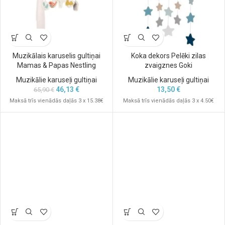
Muzikālais karuselis gultiņai
Koka dekors Pelēki zilas
Mamas & Papas Nestling
zvaigznes Goki
Muzikālie karuseļi gultiņai
Muzikālie karuseļi gultiņai
46,13
€
13,50
€
65,90
€
Maksā trīs vienādās daļās 3 x 15.38€
Maksā trīs vienādās daļās 3 x 4.50€