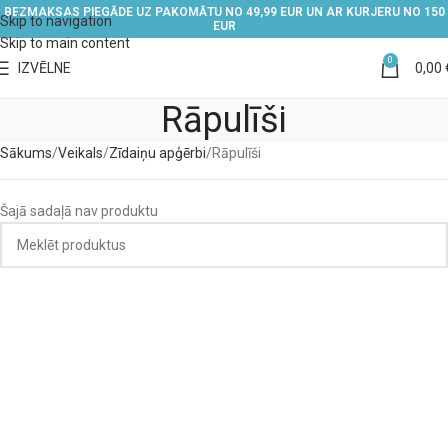
BEZMAKSAS PIEGĀDE UZ PAKOMĀTU NO 49,99 EUR UN AR KURJERU NO 150
Skip to navigation
EUR
Skip to main content
0
IZVĒLNE
0,00
Rāpulīši
Sākums
Veikals
Zīdaiņu apģērbi
Rāpulīši
Šajā sadaļā nav produktu