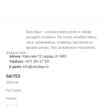
Ratu Depo – uzticams bērnu preču e-veikals
jaunajiem vecākiem. Pie mums atradīsiet bērnu
ratus, autokrēsliņus, rotaļlietas, barošanas un
aprūpes preces. Viss, lai ikdiena ar mazuli būtu
droša un ērta.
Adrese:
Vaļņu iela 13, Liepāja, LV-3401
Telefons:
+371 291 27 701
E-pasts:
info@ratudepo.lv
SAITES
Sākums
Par mums
Veikals