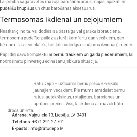
Lai pilnībā sagatavotos mazuļa barošanai ārpus mājas, apskati arī
pudelīšu knupīšus
un citus barošanas aksesuārus.
Termosomas ikdienai un ceļojumiem
Neatkarīgi no tā, vai dodies īsā pastaigā vai garākā izbraucienā,
termosoma pudelītei palīdz uzturēt komfortu gan vecākiem, gan
bērnam. Tas ir vienkāršs, bet ļoti noderīgs risinājums ikvienai ģimenei.
Papildini savu komplektu ar
bērnu traukiem un galda piederumiem
, lai
nodrošinātu pilnvērtīgu ēdināšanu jebkurā situācijā.
Ratu Depo – uzticams bērnu preču e-veikals
jaunajiem vecākiem. Pie mums atradīsiet bērnu
ratus, autokrēsliņus, rotaļlietas, barošanas un
aprūpes preces. Viss, lai ikdiena ar mazuli būtu
droša un ērta.
Adrese:
Vaļņu iela 13, Liepāja, LV-3401
Telefons:
+371 291 27 701
E-pasts:
info@ratudepo.lv