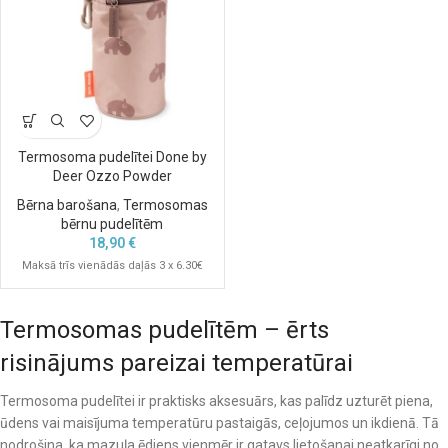
Termosoma pudelītei Done by
Deer Ozzo Powder
Bērna barošana
,
Termosomas
bērnu pudelītēm
18,90
€
Maksā trīs vienādās daļās 3 x 6.30€
Termosomas pudelītēm – ērts
risinājums pareizai temperatūrai
Termosoma pudelītei ir praktisks aksesuārs, kas palīdz uzturēt piena,
ūdens vai maisījuma temperatūru pastaigās, ceļojumos un ikdienā. Tā
nodrošina, ka mazuļa ēdiens vienmēr ir gatavs lietošanai neatkarīgi no