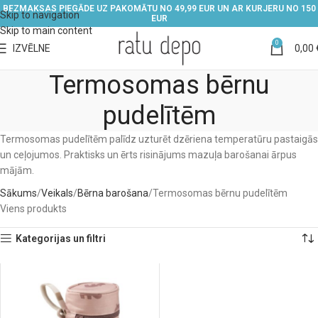
BEZMAKSAS PIEGĀDE UZ PAKOMĀTU NO 49,99 EUR UN AR KURJERU NO 150
Skip to navigation
EUR
Skip to main content
0
IZVĒLNE
0,00
Termosomas bērnu
pudelītēm
Termosomas pudelītēm palīdz uzturēt dzēriena temperatūru pastaigās
un ceļojumos. Praktisks un ērts risinājums mazuļa barošanai ārpus
mājām.
Sākums
Veikals
Bērna barošana
Termosomas bērnu pudelītēm
Viens produkts
Kategorijas un filtri