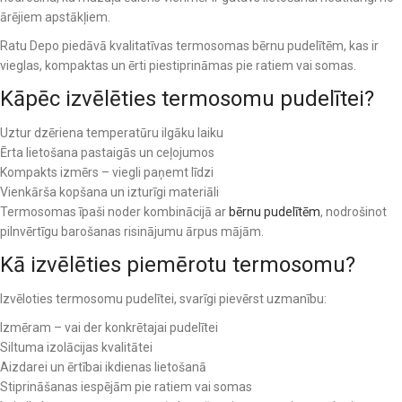
ārējiem apstākļiem.
Ratu Depo piedāvā kvalitatīvas termosomas bērnu pudelītēm, kas ir
vieglas, kompaktas un ērti piestiprināmas pie ratiem vai somas.
Kāpēc izvēlēties termosomu pudelītei?
Uztur dzēriena temperatūru ilgāku laiku
Ērta lietošana pastaigās un ceļojumos
Kompakts izmērs – viegli paņemt līdzi
Vienkārša kopšana un izturīgi materiāli
Termosomas īpaši noder kombinācijā ar
bērnu pudelītēm
, nodrošinot
pilnvērtīgu barošanas risinājumu ārpus mājām.
Kā izvēlēties piemērotu termosomu?
Izvēloties termosomu pudelītei, svarīgi pievērst uzmanību:
Izmēram – vai der konkrētajai pudelītei
Siltuma izolācijas kvalitātei
Aizdarei un ērtībai ikdienas lietošanā
Stiprināšanas iespējām pie ratiem vai somas