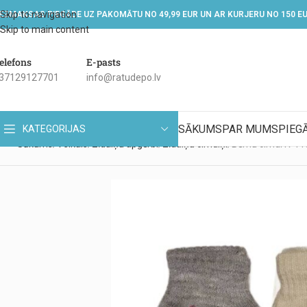
Skip to navigation
EZMAKSAS PIEGĀDE UZ PAKOMĀTU NO 49,99 EUR UN AR KURJERU NO 150 E
Skip to main content
elefons
E-pasts
37129127701
info@ratudepo.lv
SĀKUMS
PAR MUMS
PIEG
KATEGORIJAS
Sākums
Veikals
Zīdaiņu apģērbi
Zīdaiņu cimdiņi
Bērnu cimdi R-11