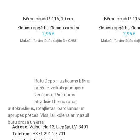
Bērnu cimdi R-116, 10 cm
Bērnu cimdi R-115
Zīdaiņu apģērbi
,
Zīdaiņu cimdiņi
Zīdaiņu apģērbi
,
Zīda
2,95
€
2,95
€
Maksā trīs vienādās daļās 3 x 0.98€
Maksā trīs vienādās daļā
Ratu Depo – uzticams bērnu
preču e-veikals jaunajiem
vecākiem. Pie mums
atradīsiet bērnu ratus,
autokrēsliņus, rotaļlietas, barošanas un
aprūpes preces. Viss, lai ikdiena ar mazuli
būtu droša un ērta.
Adrese:
Vaļņu iela 13, Liepāja, LV-3401
Telefons:
+371 291 27 701