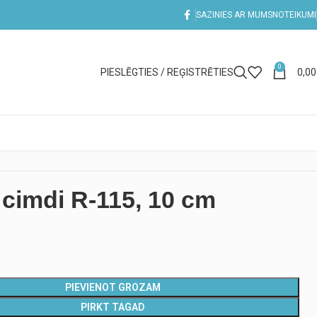
SAZINIES AR MUMS
NOTEIKUMI
0
PIESLĒGTIES / REĢISTRĒTIES
0,0
cimdi R-115, 10 cm
PIEVIENOT GROZAM
PIRKT TAGAD