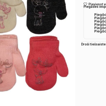
Pievienot 
Piegādes iesp
Piegā
Piegād
Piegā
Piegād
Piegā
Piegād
Droši tiešsaist