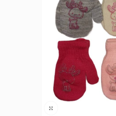
Noklikšķiniet, lai palielinātu