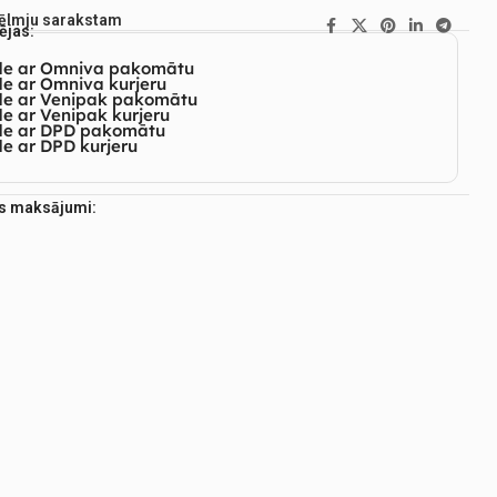
vēlmju sarakstam
ējas:
de ar Omniva pakomātu
e ar Omniva kurjeru
de ar Venipak pakomātu
e ar Venipak kurjeru
de ar DPD pakomātu
e ar DPD kurjeru
es maksājumi: