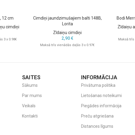
, 12 cm
Cimdiņi jaundzimušajiem balti 148B,
Bodi Merr
Lorita
iņu cimdiņi
Zīdaiņu a
Zīdaiņu cimdiņi
2,90
€
s 3 x 0.98€
Maksā trīs
Maksā trīs vienādās daļās 3 x 0.97€
SAITES
INFORMĀCIJA
Sākums
Privātuma politika
Par mums
Lietošanas noteikumi
Veikals
Piegādes informācija
Kontakti
Preču atgriešana
Distances līgums