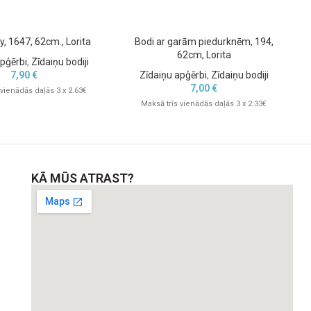
y, 1647, 62cm., Lorita
Bodi ar garām piedurknēm, 194,
62cm, Lorita
pģērbi
,
Zīdaiņu bodiji
7,90
€
Zīdaiņu apģērbi
,
Zīdaiņu bodiji
Zī
7,00
€
 vienādās daļās 3 x 2.63€
Maksā trīs vienādās daļās 3 x 2.33€
KĀ MŪS ATRAST?