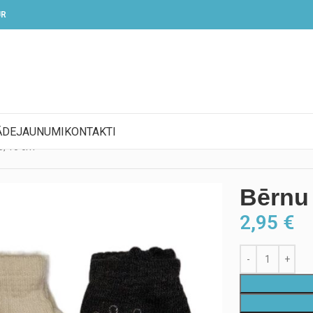
UR
ĀDE
JAUNUMI
KONTAKTI
5, 10 cm
Bērnu 
2,95
€