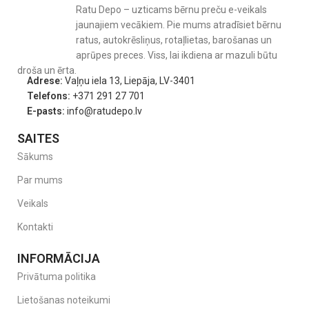
Ratu Depo – uzticams bērnu preču e-veikals
jaunajiem vecākiem. Pie mums atradīsiet bērnu
ratus, autokrēsliņus, rotaļlietas, barošanas un
aprūpes preces. Viss, lai ikdiena ar mazuli būtu
droša un ērta.
Adrese:
Vaļņu iela 13, Liepāja, LV-3401
Telefons:
+371 291 27 701
E-pasts:
info@ratudepo.lv
SAITES
Sākums
Par mums
Veikals
Kontakti
INFORMĀCIJA
Privātuma politika
Lietošanas noteikumi