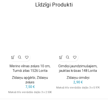
Līdzīgi Produkti
Merino vilnas zeķes 10 cm,
Cimdiņi jaundzimušajiem,
Kr
Tumši zilas 1526 Lorita
jauktas krāsas 148 Lorita
Zīdaiņu apģērbi
,
Zīdaiņu
Zīdaiņu cimdiņi
Z
zeķes
2,90
€
7,50
€
Maksā trīs vienādās daļās 3 x 0.97€
Maksā trīs vienādās daļās 3 x 2.50€
Mak