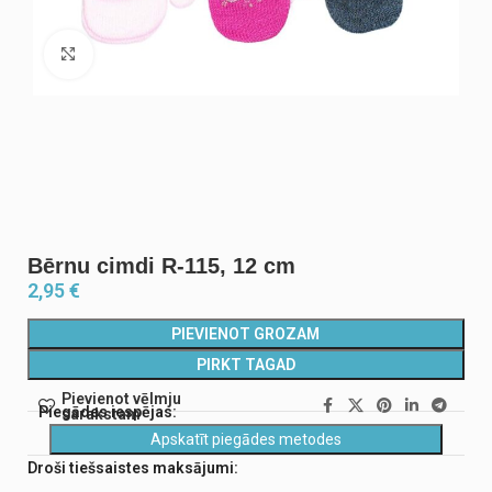
Noklikšķiniet, lai palielinātu
Bērnu cimdi R-115, 12 cm
2,95
€
PIEVIENOT GROZAM
PIRKT TAGAD
Pievienot vēlmju
Piegādes iespējas:
sarakstam
Apskatīt piegādes metodes
Droši tiešsaistes maksājumi: