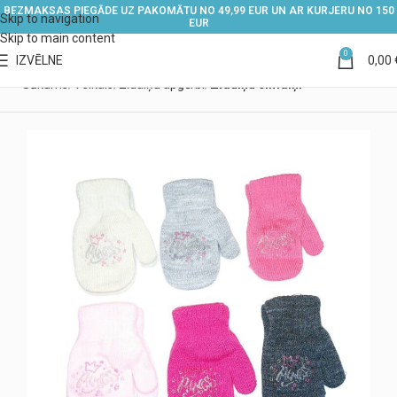
BEZMAKSAS PIEGĀDE UZ PAKOMĀTU NO 49,99 EUR UN AR KURJERU NO 150
Skip to navigation
EUR
Skip to main content
0
IZVĒLNE
0,00
Sākums
Veikals
Zīdaiņu apģērbi
Zīdaiņu cimdiņi