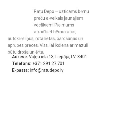
Ratu Depo – uzticams bērnu
preču e-veikals jaunajiem
vecākiem. Pie mums
atradīsiet bērnu ratus,
autokrēsliņus, rotaļlietas, barošanas un
aprūpes preces. Viss, lai ikdiena ar mazuli
būtu droša un ērta.
Adrese:
Vaļņu iela 13, Liepāja, LV-3401
Telefons:
+371 291 27 701
E-pasts:
info@ratudepo.lv