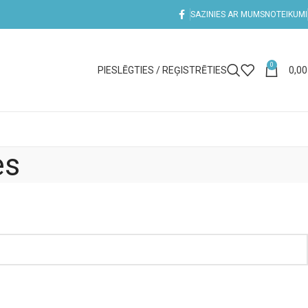
SAZINIES AR MUMS
NOTEIKUMI
0
PIESLĒGTIES / REĢISTRĒTIES
0,0
es