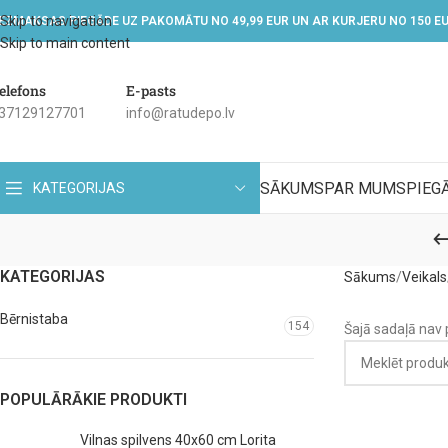
Skip to navigation
EZMAKSAS PIEGĀDE UZ PAKOMĀTU NO 49,99 EUR UN AR KURJERU NO 150 E
Skip to main content
elefons
E-pasts
37129127701
info@ratudepo.lv
SĀKUMS
PAR MUMS
PIEG
KATEGORIJAS
KATEGORIJAS
Sākums
Veikals
Bērnistaba
154
Šajā sadaļā nav
POPULĀRĀKIE PRODUKTI
Vilnas spilvens 40x60 cm Lorita