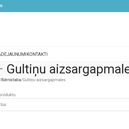
UR
ĀDE
JAUNUMI
KONTAKTI
Gultiņu aizsargapmal
Bērnistaba
Gultiņu aizsargapmales
 produktu