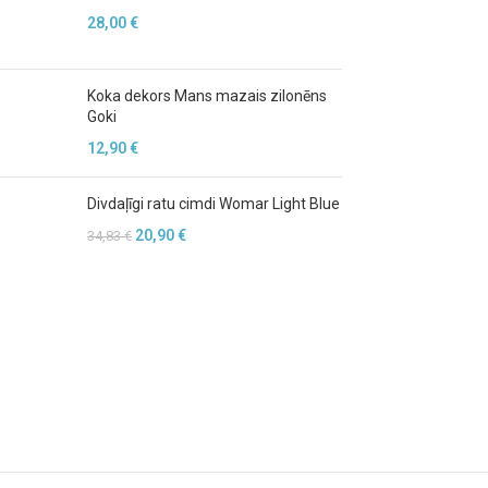
28,00
€
Koka dekors Mans mazais zilonēns
Goki
12,90
€
Divdaļīgi ratu cimdi Womar Light Blue
20,90
€
34,83
€