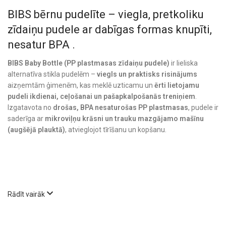
BIBS bērnu pudelīte – viegla, pretkoliku
zīdaiņu pudele ar dabīgas formas knupīti,
nesatur BPA .
BIBS Baby Bottle (PP plastmasas zīdaiņu pudele)
ir lieliska
alternatīva stikla pudelēm –
viegls un praktisks risinājums
aizņemtām ģimenēm, kas meklē uzticamu un
ērti lietojamu
pudeli ikdienai, ceļošanai un pašapkalpošanās treniņiem
.
Izgatavota no
drošas, BPA nesaturošas PP plastmasas
, pudele ir
saderīga ar
mikroviļņu krāsni un trauku mazgājamo mašīnu
(augšējā plauktā)
, atvieglojot tīrīšanu un kopšanu.
Rādīt vairāk