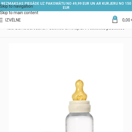
BEZMAKSAS PIEGĀDE UZ PAKOMĀTU NO 49,99 EUR UN AR KURJERU NO 150
Skip to navigation
EUR
Skip to main content
0
IZVĒLNE
0,00
Veikals
Bērna barošana
Pudelītes un knupīši
Pretkoliku pudelītes