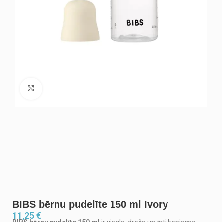
Noklikšķiniet, lai palielinātu
BIBS bērnu pudelīte 150 ml Ivory
11,25
€
BIBS bērnu pudelīte 150 ml
ir viegla, droša un ērti kopjama