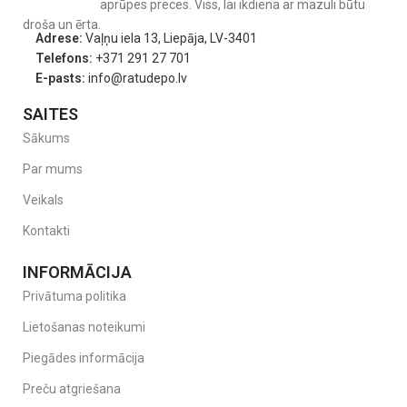
aprūpes preces. Viss, lai ikdiena ar mazuli būtu
droša un ērta.
Adrese:
Vaļņu iela 13, Liepāja, LV-3401
Telefons:
+371 291 27 701
E-pasts:
info@ratudepo.lv
SAITES
Sākums
Par mums
Veikals
Galvenās priekšrocības:
Kontakti
Pretkoliku dizains:
īpašs vārsts nodrošina vienmērīgu piena
plūsmu un palīdz novērst gaisa norīšanu.
INFORMĀCIJA
Viegls un ērts mazām rociņām:
ideāli piemērots bērniem, kas
Privātuma politika
mācās turēt pudeli patstāvīgi. Pudele saderīga ar
rokturiem
stabilitātei un ērtākai satveršanai
.
Lietošanas noteikumi
Droši materiāli:
visi komponenti izgatavoti no
100% pārtikas
Piegādes informācija
kvalitātes materiāliem
,
nesatur BPA
un atbilst
Eiropas
Preču atgriešana
standartam EN14350
.