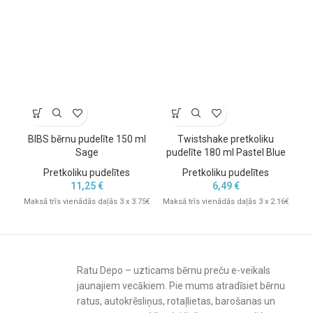
Pudelei pievienotais
apaļ
ais dabīgā kaučuka knupītis
ir veidots
tā, lai
maksimāli līdzinātos mātes krūtij
– pēc formas, struktūras
un elastības. Tas palīdz
veicināt dabisku zīšanu
, kā arī
novērš
“krūts-nipeles” sajaukšanu
kombinētā barošanā. Knupītis ir
aprīkots ar
pretkoliku vārstu
, kas
mazina gaisa uzņemšanu
zīdīšanas laikā
un palīdz samazināt kolikas, vēdera pūšanos un
BIBS bērnu pudelīte 150 ml
Twistshake pretkoliku
atgrūšanu.
Sage
pudelīte 180 ml Pastel Blue
p
Pretkoliku pudelītes
Pretkoliku pudelītes
11,25
€
6,49
€
Maksā trīs vienādās daļās 3 x 3.75€
Maksā trīs vienādās daļās 3 x 2.16€
Mak
Ratu Depo – uzticams bērnu preču e-veikals
jaunajiem vecākiem. Pie mums atradīsiet bērnu
ratus, autokrēsliņus, rotaļlietas, barošanas un