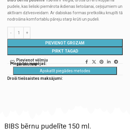
pudele, kas lieliski piemērota ikdienas lietošanai, ceļojumiem un
aktīvam dzīvesveidam. Ar dabiskas formas pretkoliku knupīti tā
nodrošina komfortablu pāreju starp krūti un pudeli.
PIEVIENOT GROZAM
PIRKT TAGAD
Pievienot vēlmju
Piegādes iespējas:
sarakstam
Apskatīt piegādes metodes
Droši tiešsaistes maksājumi:
BIBS bērnu pudelīte 150 ml.