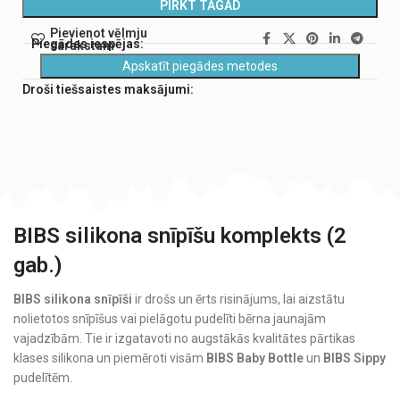
PIRKT TAGAD
Pievienot vēlmju
Piegādes iespējas:
sarakstam
Apskatīt piegādes metodes
Droši tiešsaistes maksājumi:
BIBS silikona snīpīšu komplekts (2
gab.)
BIBS silikona snīpīši
ir drošs un ērts risinājums, lai aizstātu
nolietotos snīpīšus vai pielāgotu pudelīti bērna jaunajām
vajadzībām. Tie ir izgatavoti no augstākās kvalitātes pārtikas
klases silikona un piemēroti visām
BIBS Baby Bottle
un
BIBS Sippy
pudelītēm.