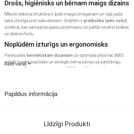
Drošs, higiēnisks un bērnam maigs dizains
Mīkstā silikona struktūra ir īpaši maiga smaganām un tajā pašā
laikā izturīga pret sakodieniem. Snīpītim ir
pretkoliku (anti-colic)
sistēma, kas samazina gaisa uzņemšanu un palīdz novērst kolikas
un diskomfortu.
Noplūdēm izturīgs un ergonomisks
Pateicoties
hermētiskam dizainam
un optimālai plūsmai, BIBS
snīpīši novērš noplūdes un atvieglo bērna pāreju uz patstāvīgu
Rādīt vairāk
dzeršanu. Tie darbojas ar visiem BIBS pudelīšu modeļiem un ir
viegli uzstādāmi.
Papildus informācija
Līdzīgi Produkti