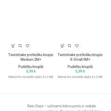
Twistshake pretkoliku knupis
Twistshake pretkoliku knupis
Tw
Medium 2M+
X-Small 0M+
Pilnīga savietojamība
Pudelīšu knupīši
Pudelīšu knupīši
5,99
€
5,99
€
BIBS silikona snīpīši sader ar:
Maksā trīs vienādās daļās 3 x 2.00€
Maksā trīs vienādās daļās 3 x 2.00€
Mak
BIBS Baby Glass Bottle (120 ml un 240 ml)
BIBS PP Bottle (150 ml un 250 ml)
BIBS Sippy pudelītēm
Galvenās īpašības:
Ratu Depo – uzticams bērnu preču e-veikals
Komplektā – 2 gab. silikona snīpīši