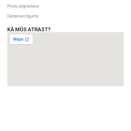
Preču atgriešana
BIBS Sippy pudelītes varat atrast
šeit
Distances līgums
BIBS barošanas pudelītes varat atrast
šeit.
KĀ MŪS ATRAST?