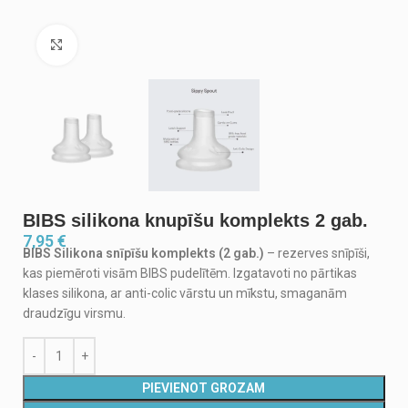
Noklikšķiniet, lai palielinātu
BIBS silikona knupīšu komplekts 2 gab.
7,95
€
BIBS Silikona snīpīšu komplekts (2 gab.)
– rezerves snīpīši,
kas piemēroti visām BIBS pudelītēm. Izgatavoti no pārtikas
klases silikona, ar anti-colic vārstu un mīkstu, smaganām
draudzīgu virsmu.
PIEVIENOT GROZAM