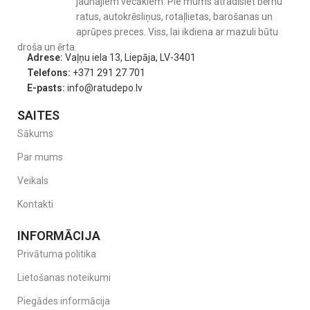
jaunajiem vecākiem. Pie mums atradīsiet bērnu
Pārtikas klases silikons – drošs un hipoalerģisks
ratus, autokrēsliņus, rotaļlietas, barošanas un
Mīksts un maigs smaganām
aprūpes preces. Viss, lai ikdiena ar mazuli būtu
Pretkoliku (anti-colic) vārsts samazina gaisa uzņemšanu
droša un ērta.
Noplūdēm izturīgs dizains
Adrese:
Vaļņu iela 13, Liepāja, LV-3401
BPA, PVC un ftalātu brīvs
Telefons:
+371 291 27 701
Piemērots visām BIBS pudelītēm
E-pasts:
info@ratudepo.lv
Materiāli un kopšana:
SAITES
Materiāls: pārtikas klases silikons
Sākums
Bez BPA, PVC un ftalātiem
Par mums
Var sterilizēt, izmantojot verdošu ūdeni (5 minūtes)
Ieteicams mazgāt ar rokām
Veikals
Tehniskā informācija:
Kontakti
Savietojami ar visām BIBS pudelēm
Komplektā: 2 snīpīši
INFORMĀCIJA
Sertifikāts: EN 14350
Privātuma politika
Ražots Dānijā
Lietošanas noteikumi
BIBS silikona snīpīšu komplekts
– drošs, mīksts un izturīgs
risinājums bērna ikdienai. Ideāli piemērots, lai turpinātu lietot
Piegādes informācija
iemīļoto BIBS pudelīti ilgāk.