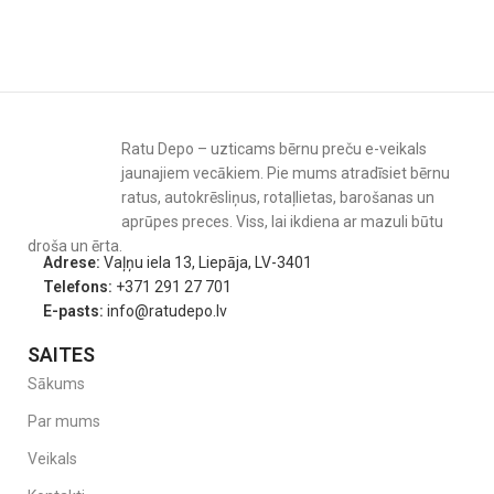
Ratu Depo – uzticams bērnu preču e-veikals
jaunajiem vecākiem. Pie mums atradīsiet bērnu
ratus, autokrēsliņus, rotaļlietas, barošanas un
aprūpes preces. Viss, lai ikdiena ar mazuli būtu
droša un ērta.
Adrese:
Vaļņu iela 13, Liepāja, LV-3401
Telefons:
+371 291 27 701
E-pasts:
info@ratudepo.lv
SAITES
Sākums
Par mums
Veikals