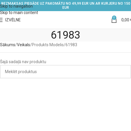
BEZMAKSAS PIEGĀDE UZ PAKOMĀTU NO 49,99 EUR UN AR KURJERU NO 150
Skip to navigation
EUR
Skip to main content
0
IZVĒLNE
0,00
61983
Sākums
Veikals
Produkts Modelis
61983
Šajā sadaļā nav produktu