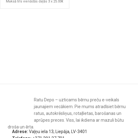
Maksā trīs vienādās daļās 3 x 25.00€
Ratu Depo – uzticams bērnu preču e-veikals
jaunajiem vecākiem. Pie mums atradīsiet bērnu
ratus, autokrēsliņus, rotaļlietas, barošanas un
aprūpes preces. Viss, lai ikdiena ar mazuli būtu
droša un ērta.
Adrese:
Vaļņu iela 13, Liepāja, LV-3401