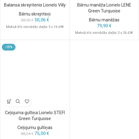
Balansa skrejritenis Lionelo Villy
Bērnu manēža Lionelo LENE
Green Turquoise
Bērnu skrejriteņi
50,06
€
Bērnu manēžas
58,90
€
79,90
€
Maksā trīs vienādās daļās 3 x 16.69€
Maksā trīs vienādās daļās 3 x 26.63€
-15%
Ceļojuma gultiņa Lionelo STEFI
Green Turquoise
Ceļojumu gultiņas
75,00
€
88,24
€