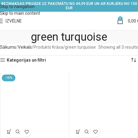
BEZMAKSAS PIEGĀDE UZ PAKOMĀTU NO 49,99 EUR UN AR KURJERU NO 150
Skip to navigation
EUR
Skip to main content
0
IZVĒLNE
0,00
green turquoise
Sākums
Veikals
Produkts Krāsa
green turquoise
Showing all 3 results
Kategorijas un filtri
-15%