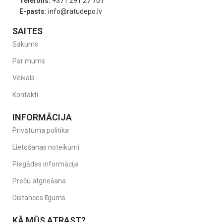
Telefons:
+371 291 27 701
E-pasts:
info@ratudepo.lv
SAITES
Sākums
Par mums
Veikals
Kontakti
INFORMĀCIJA
Privātuma politika
Lietošanas noteikumi
Piegādes informācija
Preču atgriešana
Distances līgums
KĀ MŪS ATRAST?