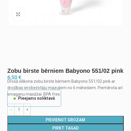
Noklikšķiniet, lai palielinātu
Zobu birste bērniem Babyono 551/02 pink
6,50
€
Drošā silikona zobu birste bērniem Babyono 551/02 pink ar
drošības ierobežotāju mazuļiem no 6 mēnešiem. Piemērota arī
smaganu masāžai. BPA free.
Pieejams noliktavā
PIEVIENOT GROZAM
PIRKT TAGAD