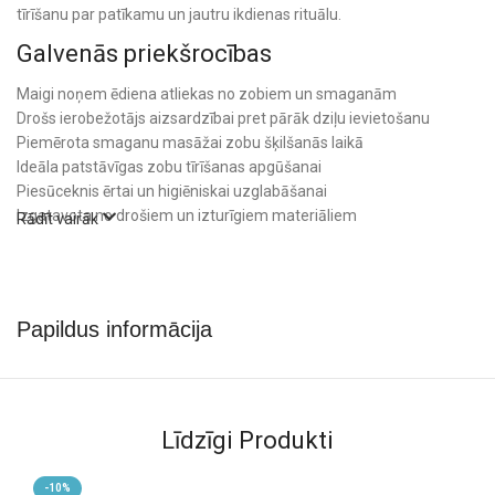
tīrīšanu par patīkamu un jautru ikdienas rituālu.
Galvenās priekšrocības
Maigi noņem ēdiena atliekas no zobiem un smaganām
Drošs ierobežotājs aizsardzībai pret pārāk dziļu ievietošanu
Piemērota smaganu masāžai zobu šķilšanās laikā
Ideāla patstāvīgas zobu tīrīšanas apgūšanai
Piesūceknis ērtai un higiēniskai uzglabāšanai
Izgatavota no drošiem un izturīgiem materiāliem
Rādīt vairāk
BPA free – nesatur bisfenolu A
Droša izvēle jau no pirmajiem zobiņiem
Mīkstais silikona uzgalis saudzīgi kopj jutīgās smaganas un pirmos
Papildus informācija
zobus. Zobu birste ir lielisks palīgs gan zobu nākšanas periodā,
gan bērnam mācoties rūpēties par mutes dobuma higiēnu.
Tehniskā informācija
Līdzīgi Produkti
Ieteicamais vecums: no 6 mēnešiem
Materiāls: plastmasa, silikons
Izmērs: 11,5 × 4,5 cm
-10%
-