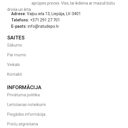
aprūpes preces. Viss, lai ikdiena ar mazuli būtu
droša un ērta.
Adrese:
Vaļņu iela 13, Liepāja, LV-3401
Telefons:
+371 291 27 701
E-pasts:
info@ratudepo.lv
SAITES
Sākums
Par mums
Veikals
Kontakti
INFORMĀCIJA
Privātuma politika
Lietošanas noteikumi
Piegādes informācija
Preču atgriešana