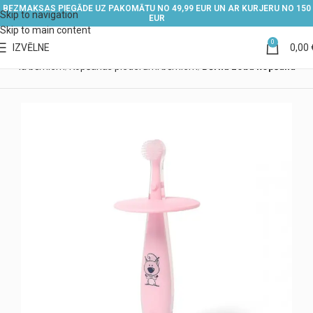
BEZMAKSAS PIEGĀDE UZ PAKOMĀTU NO 49,99 EUR UN AR KURJERU NO 150
Skip to navigation
EUR
Skip to main content
0
IZVĒLNE
0,00
igiēna bērniem
Kopšanas piederumi bērniem
Bērnu zobu kopšana