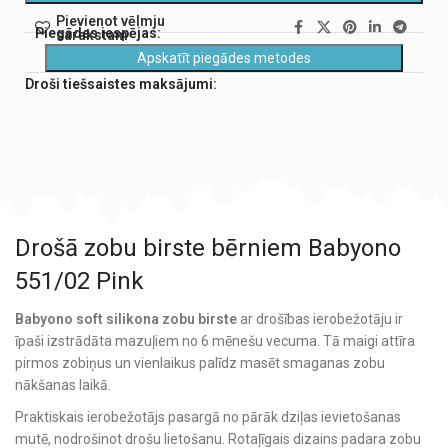
Pievienot vēlmju
Piegādes iespējas:
sarakstam
Apskatīt piegādes metodes
Droši tiešsaistes maksājumi:
Drošā zobu birste bērniem Babyono
551/02 Pink
Babyono soft silikona zobu birste
ar drošības ierobežotāju ir
īpaši izstrādāta mazuļiem no 6 mēnešu vecuma. Tā maigi attīra
pirmos zobiņus un vienlaikus palīdz masēt smaganas zobu
nākšanas laikā.
Praktiskais ierobežotājs pasargā no pārāk dziļas ievietošanas
mutē, nodrošinot drošu lietošanu. Rotaļīgais dizains padara zobu