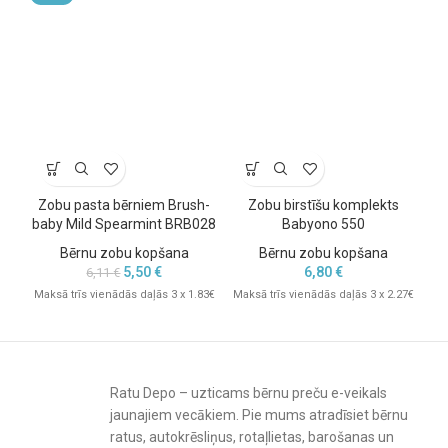
Svars: 0,023 kg
Tīrīšana: aplejot ar verdošu ūdeni
Zobu pasta bērniem Brush-
Zobu birstīšu komplekts
Ma
baby Mild Spearmint BRB028
Babyono 550
Bērnu zobu kopšana
Bērnu zobu kopšana
5,50
€
6,80
€
6,11
€
Maksā trīs vienādās daļās 3 x 1.83€
Maksā trīs vienādās daļās 3 x 2.27€
Mak
Ratu Depo – uzticams bērnu preču e-veikals
jaunajiem vecākiem. Pie mums atradīsiet bērnu
ratus, autokrēsliņus, rotaļlietas, barošanas un