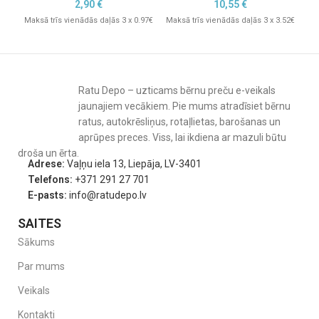
2,90
€
10,55
€
Maksā trīs vienādās daļās 3 x 0.97€
Maksā trīs vienādās daļās 3 x 3.52€
Mak
Ratu Depo – uzticams bērnu preču e-veikals
jaunajiem vecākiem. Pie mums atradīsiet bērnu
ratus, autokrēsliņus, rotaļlietas, barošanas un
aprūpes preces. Viss, lai ikdiena ar mazuli būtu
droša un ērta.
Adrese:
Vaļņu iela 13, Liepāja, LV-3401
Telefons:
+371 291 27 701
E-pasts:
info@ratudepo.lv
SAITES
Sākums
Par mums
Veikals
Kontakti