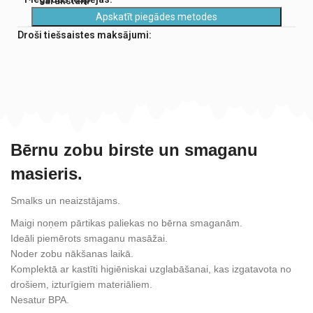
sarakstam
Apskatīt piegādes metodes
Droši tiešsaistes maksājumi:
Bērnu zobu birste un smaganu
masieris.
Smalks un neaizstājams.
Maigi noņem pārtikas paliekas no bērna smaganām.
Ideāli piemērots smaganu masāžai.
Noder zobu nākšanas laikā.
Komplektā ar kastīti higiēniskai uzglabāšanai, kas izgatavota no
drošiem, izturīgiem materiāliem.
Nesatur BPA.