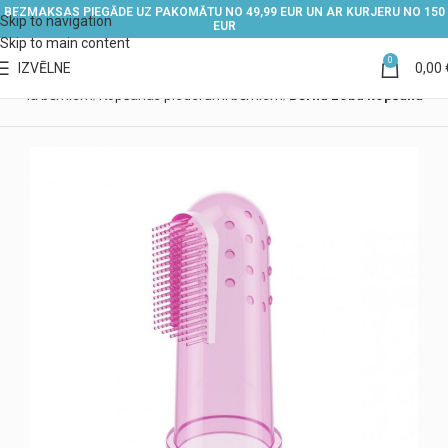
BEZMAKSAS PIEGĀDE UZ PAKOMĀTU NO 49,99 EUR UN AR KURJERU NO 150
Skip to navigation
EUR
Skip to main content
0
IZVĒLNE
0,00
igiēna bērniem
Kopšanas piederumi bērniem
Bērnu zobu kopšana