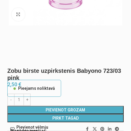
Noklikšķiniet, lai palielinātu
Zobu birste uzpirkstenis Babyono 723/03
pink
2,50
€
Pieejams noliktavā
PIEVIENOT GROZAM
PIRKT TAGAD
Pievienot vēlmju
Piegādes iespējas: