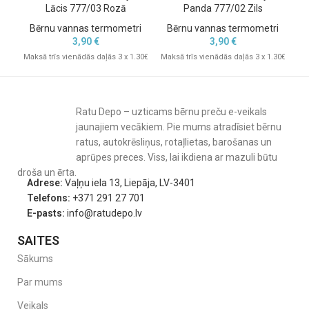
Lācis 777/03 Rozā
Panda 777/02 Zils
Bērnu vannas termometri
Bērnu vannas termometri
3,90
€
3,90
€
Maksā trīs vienādās daļās 3 x 1.30€
Maksā trīs vienādās daļās 3 x 1.30€
Mak
Ratu Depo – uzticams bērnu preču e-veikals
jaunajiem vecākiem. Pie mums atradīsiet bērnu
ratus, autokrēsliņus, rotaļlietas, barošanas un
aprūpes preces. Viss, lai ikdiena ar mazuli būtu
droša un ērta.
Adrese:
Vaļņu iela 13, Liepāja, LV-3401
Telefons:
+371 291 27 701
E-pasts:
info@ratudepo.lv
SAITES
Sākums
Par mums
Veikals