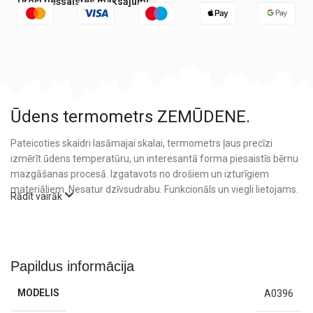
Droši tiešsaistes maksājumi:
Ūdens termometrs ZEMŪDENE.
Pateicoties skaidri lasāmajai skalai, termometrs ļaus precīzi
izmērīt ūdens temperatūru, un interesantā forma piesaistīs bērnu
mazgāšanas procesā. Izgatavots no drošiem un izturīgiem
materiāliem. Nesatur dzīvsudrabu. Funkcionāls un viegli lietojams.
Rādīt vairāk
Papildus informācija
MODELIS
A0396