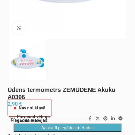
Noklikšķiniet, lai palielinātu
Ūdens termometrs ZEMŪDENE Akuku
A0396
2,90
€
Nav noliktavā
Pievienot vēlmju
Piegādes iespējas:
sarakstam
Apskatīt piegādes metodes