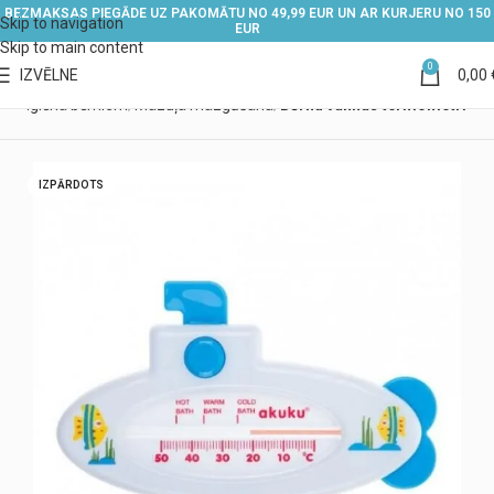
BEZMAKSAS PIEGĀDE UZ PAKOMĀTU NO 49,99 EUR UN AR KURJERU NO 150
Skip to navigation
EUR
Skip to main content
0
IZVĒLNE
0,00
un higiēna bērniem
Mazuļa mazgāšana
Bērnu vannas termometri
IZPĀRDOTS