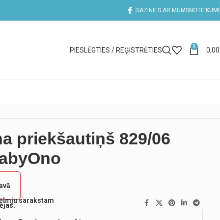
SAZINIES AR MUMS
NOTEIKUMI
0
PIESLĒGTIES / REĢISTRĒTIES
0,0
na priekšautiņš 829/06
BabyOno
tavā
vēlmju sarakstam
ējas: