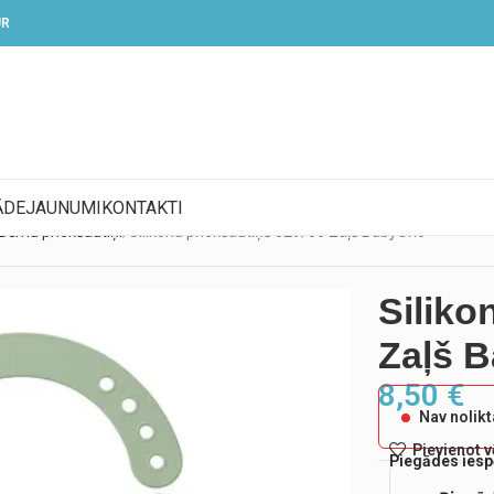
UR
ĀDE
JAUNUMI
KONTAKTI
Bērnu priekšautiņi
Silikona priekšautiņš 829/06 Zaļš BabyOno
Siliko
Zaļš 
8,50
€
Nav nolik
Pievienot 
Piegādes iesp