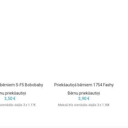
š bērniem S-F5 Bobobaby
Priekšautiņš bērniem 1754 Fashy
nu priekšautiņi
Bērnu priekšautiņi
3,50
€
3,90
€
 vienādās daļās 3 x 1.17€
Maksā trīs vienādās daļās 3 x 1.30€