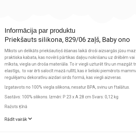
Informācija par produktu
Priekšauts silikona, 829/06 zaļš, Baby ono
Mīksts un delikāts priekšautiņš ēšanas laikā droši aizsargās jūsu ma
praktiska kabata, kas novērš pārtikas daļiņu nokrišanu uz drēbēm vai g
mīksta, viegla un droša materiāla. To ir viegli uzturēt tīru un mazgā
elastīgs, to var ērti salocīt mazā rullītī, kas ir lieliski piemērots mam
regulējamu dekoratīvu aizdari sirds formā, kas viegli aizveras.
Izgatavots no 100% viegla silikona, nesatur BPA, svinu un ftalātus.
Sastāvs: 100% silikons. Izmēri: P 23 x A 28 cm Svars: 0,12 kg
Ražots Ķīnā
Rādīt vairāk