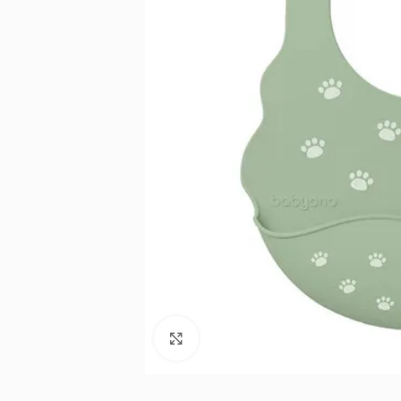
Noklikšķiniet, lai palielinātu