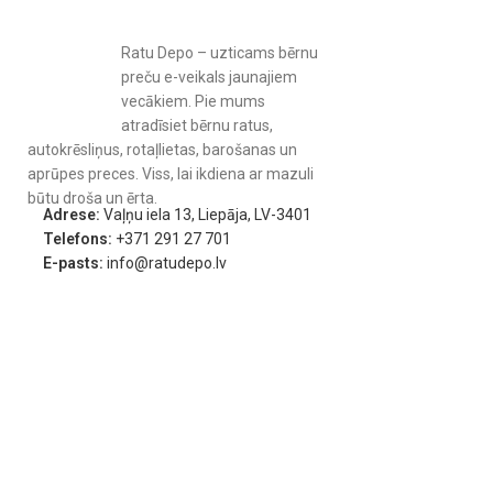
Ratu Depo – uzticams bērnu
preču e-veikals jaunajiem
vecākiem. Pie mums
atradīsiet bērnu ratus,
autokrēsliņus, rotaļlietas, barošanas un
aprūpes preces. Viss, lai ikdiena ar mazuli
būtu droša un ērta.
Adrese:
Vaļņu iela 13, Liepāja, LV-3401
Telefons:
+371 291 27 701
E-pasts:
info@ratudepo.lv