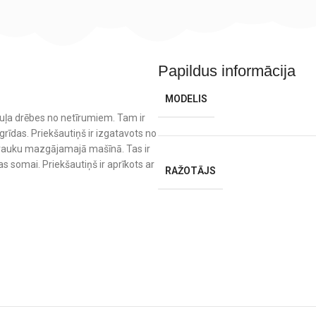
Papildus informācija
MODELIS
zuļa drēbes no netīrumiem. Tam ir
rīdas. Priekšautiņš ir izgatavots no
t trauku mazgājamajā mašīnā. Tas ir
mas somai. Priekšautiņš ir aprīkots ar
RAŽOTĀJS