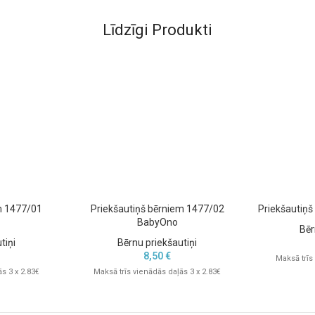
Līdzīgi Produkti
m 1477/01
Priekšautiņš bērniem 1477/02
Priekšautiņ
BabyOno
Bēr
tiņi
Bērnu priekšautiņi
8,50
€
Maksā trīs
s 3 x 2.83€
Maksā trīs vienādās daļās 3 x 2.83€