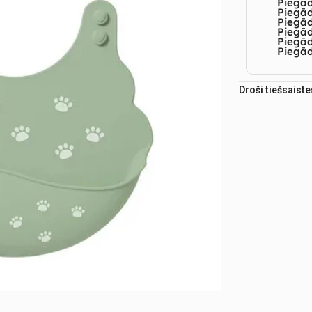
Piegā
Piegād
Piegā
Piegād
Piegā
Piegād
Droši tiešsaist