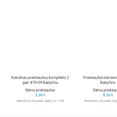
Kokvilnas priekšautiņu komplekts 2
Priekšautiņš bērnie
gab. 879/09 BabyOno
BabyOno
Bērnu priekšautiņi
Bērnu priekšau
5,90
€
8,50
€
Maksā trīs vienādās daļās 3 x 1.97€
Maksā trīs vienādās daļā