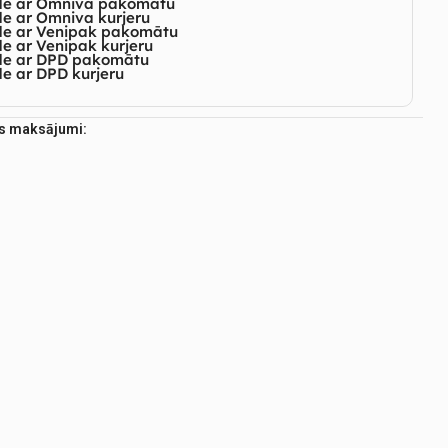
de ar Omniva pakomātu
e ar Omniva kurjeru
de ar Venipak pakomātu
e ar Venipak kurjeru
de ar DPD pakomātu
e ar DPD kurjeru
es maksājumi: