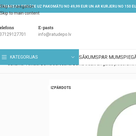
Skip to navigation
EZMAKSAS PIEGĀDE UZ PAKOMĀTU NO 49,99 EUR UN AR KURJERU NO 150 E
Skip to main content
elefons
E-pasts
37129127701
info@ratudepo.lv
SĀKUMS
PAR MUMS
PIEG
KATEGORIJAS
Sākums
Veikals
Bērna barošana
Bērnu trauki un galda piederumi
IZPĀRDOTS