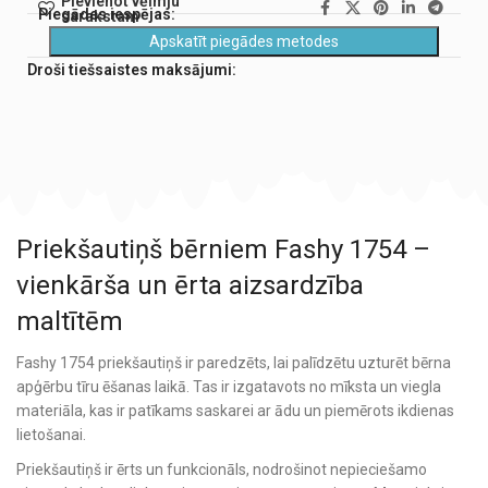
Pievienot vēlmju
Piegādes iespējas:
sarakstam
Apskatīt piegādes metodes
Droši tiešsaistes maksājumi:
Priekšautiņš bērniem Fashy 1754 –
vienkārša un ērta aizsardzība
maltītēm
Fashy 1754 priekšautiņš ir paredzēts, lai palīdzētu uzturēt bērna
apģērbu tīru ēšanas laikā. Tas ir izgatavots no mīksta un viegla
materiāla, kas ir patīkams saskarei ar ādu un piemērots ikdienas
lietošanai.
Priekšautiņš ir ērts un funkcionāls, nodrošinot nepieciešamo