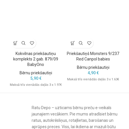
Kokvilnas priekšautiņu
Priekšautiņš Monsters 9/237
komplekts 2 gab. 879/09
Red Canpol babies
BabyOno
Bērnu priekšautiņi
Bērnu priekšautiņi
4,90
€
5,90
€
Maksā trīs vienādās daļās 3 x 1.63€
Mak
Maksā trīs vienādās daļās 3 x 1.97€
Ratu Depo – uzticams bērnu preču e-veikals
jaunajiem vecākiem. Pie mums atradīsiet bērnu
ratus, autokrēsliņus, rotaļlietas, barošanas un
aprūpes preces. Viss, lai ikdiena ar mazuli būtu