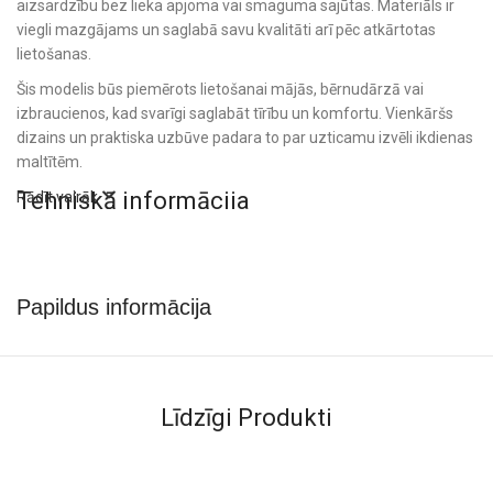
aizsardzību bez lieka apjoma vai smaguma sajūtas. Materiāls ir
viegli mazgājams un saglabā savu kvalitāti arī pēc atkārtotas
lietošanas.
Šis modelis būs piemērots lietošanai mājās, bērnudārzā vai
izbraucienos, kad svarīgi saglabāt tīrību un komfortu. Vienkāršs
dizains un praktiska uzbūve padara to par uzticamu izvēli ikdienas
maltītēm.
Tehniskā informācija
Rādīt vairāk
Materiāls: mīksts, viegls un viegli kopjams audums.
Piemērots ikdienas lietošanai.
Apskati arī citus
bērnu priekšautiņus
un papildini komplektu ar
Papildus informācija
bērnu traukiem
, lai maltītes būtu vēl ērtākas.
Līdzīgi Produkti