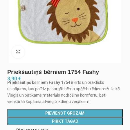
Noklikšķiniet, lai palielinātu
Priekšautiņš bērniem 1754 Fashy
3,90
€
Priekšautiņš bērniem Fashy 1754
ir ērts un praktisks
risinājums, kas palīdz pasargāt bērna apģērbu ēdienreižu laikā.
Viegls un patīkams materiāls nodrošina komfortu, bet
vienkāršā kopšana atvieglo ikdienu vecākiem.
PIEVIENOT GROZAM
PIRKT TAGAD