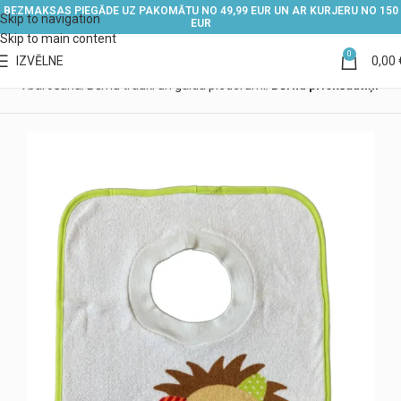
BEZMAKSAS PIEGĀDE UZ PAKOMĀTU NO 49,99 EUR UN AR KURJERU NO 150
Skip to navigation
EUR
Skip to main content
0
IZVĒLNE
0,00
ērna barošana
Bērnu trauki un galda piederumi
Bērnu priekšautiņi