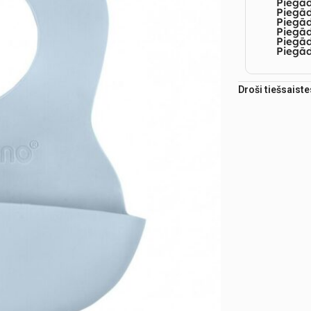
Piegā
Piegād
Piegā
Piegād
Piegā
Piegād
Droši tiešsaist