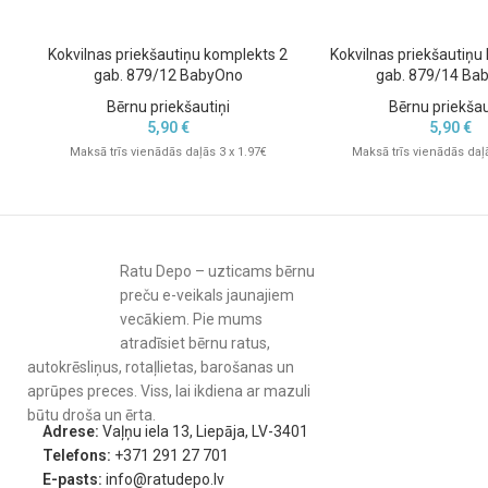
Kokvilnas priekšautiņu komplekts 2
Kokvilnas priekšautiņu
gab. 879/12 BabyOno
gab. 879/14 Ba
Bērnu priekšautiņi
Bērnu priekšau
5,90
€
5,90
€
Maksā trīs vienādās daļās 3 x 1.97€
Maksā trīs vienādās daļā
Ratu Depo – uzticams bērnu
preču e-veikals jaunajiem
vecākiem. Pie mums
atradīsiet bērnu ratus,
autokrēsliņus, rotaļlietas, barošanas un
aprūpes preces. Viss, lai ikdiena ar mazuli
būtu droša un ērta.
Adrese:
Vaļņu iela 13, Liepāja, LV-3401
Telefons:
+371 291 27 701
E-pasts:
info@ratudepo.lv