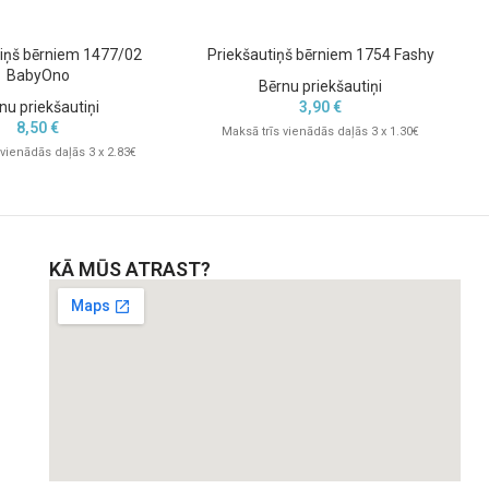
tiņš bērniem 1477/02
Priekšautiņš bērniem 1754 Fashy
BabyOno
Bērnu priekšautiņi
nu priekšautiņi
3,90
€
8,50
€
Maksā trīs vienādās daļās 3 x 1.30€
 vienādās daļās 3 x 2.83€
KĀ MŪS ATRAST?