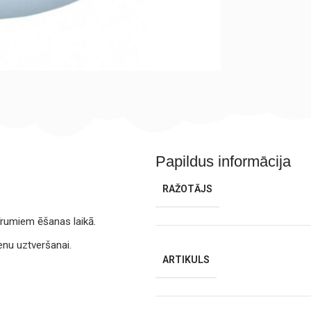
Papildus informācija
RAŽOTĀJS
īrumiem ēšanas laikā.
enu uztveršanai.
ARTIKULS