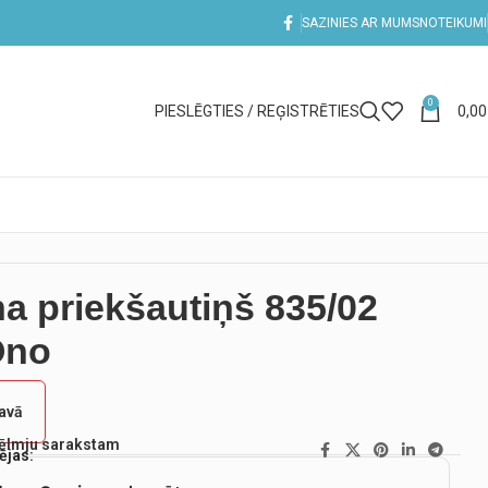
SAZINIES AR MUMS
NOTEIKUMI
0
PIESLĒGTIES / REĢISTRĒTIES
0,0
na priekšautiņš 835/02
Ono
tavā
vēlmju sarakstam
ējas: