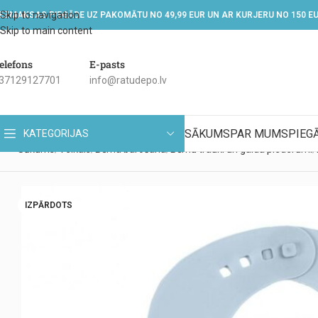
Skip to navigation
EZMAKSAS PIEGĀDE UZ PAKOMĀTU NO 49,99 EUR UN AR KURJERU NO 150 E
Skip to main content
elefons
E-pasts
37129127701
info@ratudepo.lv
SĀKUMS
PAR MUMS
PIEG
KATEGORIJAS
Sākums
Veikals
Bērna barošana
Bērnu trauki un galda piederumi
IZPĀRDOTS