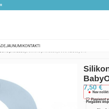
UR
ĀDE
JAUNUMI
KONTAKTI
Bērnu priekšautiņi
Silikona priekšautiņš 835/02 BabyOno
Siliko
Baby
7,50
€
Nav nolik
Pievienot 
Piegādes iesp