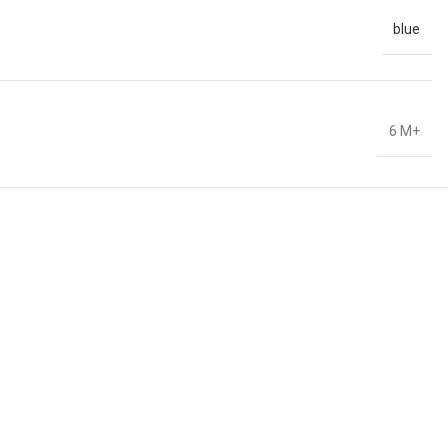
blue
6 M+