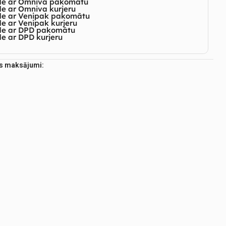
de ar Omniva pakomātu
e ar Omniva kurjeru
de ar Venipak pakomātu
e ar Venipak kurjeru
de ar DPD pakomātu
e ar DPD kurjeru
es maksājumi: