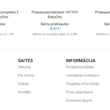
 komplekts 2
Priekšautiņš bērniem 1477/01
Priekšau
byOno
BabyOno
tiņi
Bērnu priekšautiņi
Bēr
8,50
€
s 3 x 1.97€
Maksā trīs vienādās daļās 3 x 2.83€
Maksā trīs
SAITES
INFORMĀCIJA
Sākums
Privātuma politika
Par mums
Lietošanas noteikumi
Veikals
Piegādes informācija
Kontakti
Preču atgriešana
Distances līgums