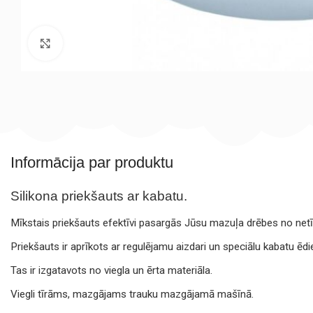
Noklikšķiniet, lai palielinātu
Informācija par produktu
Silikona priekšauts ar kabatu.
Mīkstais priekšauts efektīvi pasargās Jūsu mazuļa drēbes no net
Priekšauts ir aprīkots ar regulējamu aizdari un speciālu kabatu ēdi
Tas ir izgatavots no viegla un ērta materiāla.
Viegli tīrāms, mazgājams trauku mazgājamā mašīnā.