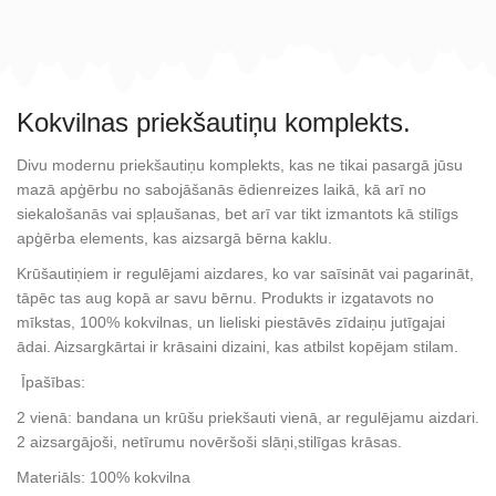
Kokvilnas priekšautiņu komplekts.
Divu modernu priekšautiņu komplekts, kas ne tikai pasargā jūsu
mazā apģērbu no sabojāšanās ēdienreizes laikā, kā arī no
siekalošanās vai spļaušanas, bet arī var tikt izmantots kā stilīgs
apģērba elements, kas aizsargā bērna kaklu.
Krūšautiņiem ir regulējami aizdares, ko var saīsināt vai pagarināt,
tāpēc tas aug kopā ar savu bērnu. Produkts ir izgatavots no
mīkstas, 100% kokvilnas, un lieliski piestāvēs zīdaiņu jutīgajai
ādai. Aizsargkārtai ir krāsaini dizaini, kas atbilst kopējam stilam.
Īpašības:
2 vienā: bandana un krūšu priekšauti vienā, ar regulējamu aizdari.
2 aizsargājoši, netīrumu novēršoši slāņi,stilīgas krāsas.
Materiāls: 100% kokvilna