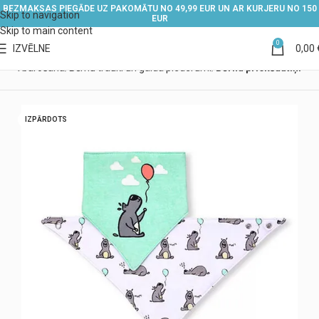
BEZMAKSAS PIEGĀDE UZ PAKOMĀTU NO 49,99 EUR UN AR KURJERU NO 150
Skip to navigation
EUR
Skip to main content
0
IZVĒLNE
0,00
ērna barošana
Bērnu trauki un galda piederumi
Bērnu priekšautiņi
IZPĀRDOTS