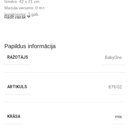
Izmērs: 42 x 21 cm
Mazuļa vecums: 0 m+
Iepakojums: 2 gab.
Rādīt vairāk
Papildus informācija
RAŽOTĀJS
BabyOno
ARTIKULS
879/02
KRĀSA
mix