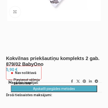
Noklikšķiniet, lai palielinātu
Kokvilnas priekšautiņu komplekts 2 gab.
879/02 BabyOno
5,90
€
Nav noliktavā
Pievienot vēlmju
Piegādes iespējas:
sarakstam
Apskatīt piegādes metodes
Droši tiešsaistes maksājumi: