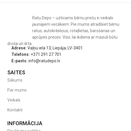
Ratu Depo – uzticams bērnu preču e-veikals
jaunajiem vecākiem. Pie mums atradīsiet bērnu
ratus, autokrēsliņus, rotaļlietas, barošanas un
aprūpes preces. Viss, lai ikdiena ar mazuli būtu
droša un ērta.
Adrese:
Vaļņu iela 13, Liepāja, LV-3401
Telefons:
+371 291 27 701
E-pasts:
info@ratudepo.lv
SAITES
Sākums
Par mums
Veikals
Kontakti
INFORMĀCIJA