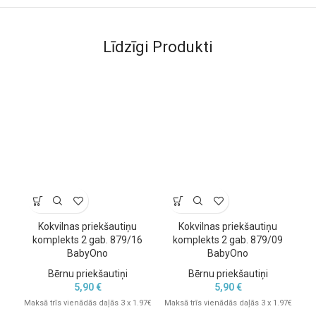
Līdzīgi Produkti
Kokvilnas priekšautiņu
Kokvilnas priekšautiņu
B
komplekts 2 gab. 879/16
komplekts 2 gab. 879/09
BabyOno
BabyOno
Bērnu priekšautiņi
Bērnu priekšautiņi
5,90
€
5,90
€
Mak
Maksā trīs vienādās daļās 3 x 1.97€
Maksā trīs vienādās daļās 3 x 1.97€