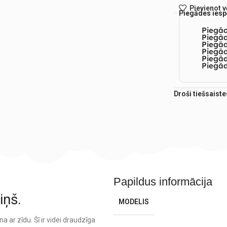
Pievienot 
Piegādes iesp
Piegā
Piegād
Piegā
Piegād
Piegā
Piegād
Droši tiešsaist
Papildus informācija
iņš.
MODELIS
a ar zīdu. Šī ir videi draudzīga