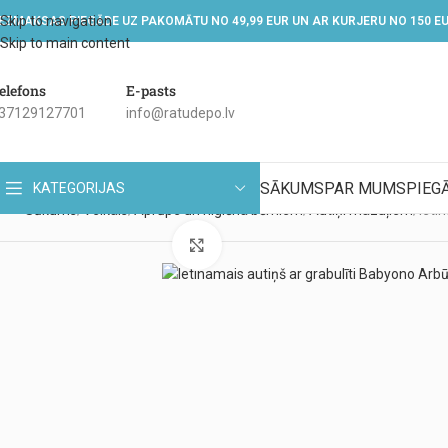
Skip to navigation
EZMAKSAS PIEGĀDE UZ PAKOMĀTU NO 49,99 EUR UN AR KURJERU NO 150 E
Skip to main content
elefons
E-pasts
37129127701
info@ratudepo.lv
SĀKUMS
PAR MUMS
PIEG
KATEGORIJAS
Sākums
Veikals
Aprūpe un higiēna bērniem
Autiņi mazuļiem
Ieti
Noklikšķiniet, lai palielinātu