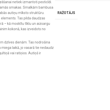
zēšanai netiek izmantoti pesticīdi.
atīkamās smakas. Smalkām bambusa
ās autiņu mīksto struktūru.
RAŽOTĀJS
a elements. Tas pilda daudzas
arā – kā moskītu tīklu un aizsargu
ainim kokonā, kas izveidots no
ajām dzīves dienām. Tas nodrošina
miega laikā, jo vasarā tie nedaudz
ltiņā vai ratiņios. Autiņš ir