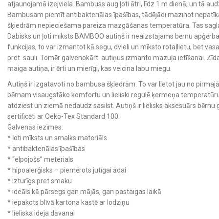
atjaunojamā izejviela. Bambuss aug ļoti ātri, līdz 1 m dienā, un tā aud
Bambusam piemīt antibakteriālas īpašības, tādējādi mazinot nep
šķiedrām nepieciešama pareiza mazgāšanas temperatūra. Tas saglab
Dabisks un ļoti mīksts BAMBOO autiņš ir neaizstājams bērnu apģērb
funkcijas, to var izmantot kā segu, dvieli un mīksto rotaļlietu, bet vas
pret sauli. Tomēr galvenokārt autiņus izmanto mazuļa ietīšanai. Zīd
maiga autiņa, ir ērti un mierīgi, kas veicina labu miegu.
Autiņš ir izgatavoti no bambusa šķiedrām. To var lietot jau no pirm
bērnam visaugstāko komfortu un lieliski regulē ķermeņa temperatūru 
atdziest un ziemā nedaudz sasilst. Autiņš ir lielisks aksesuārs bērnu gu
sertificēti ar Oeko-Tex Standard 100.
Galvenās iezīmes:
* ļoti mīksts un smalks materiāls
* antibakteriālas īpašības
* “elpojošs” meterials
* hipoalerģisks – piemērots jutīgai ādai
* izturīgs pret smaku
* ideāls kā pārsegs gan mājās, gan pastaigas laikā
* iepakots blīvā kartona kastē ar lodziņu
* lieliska ideja dāvanai