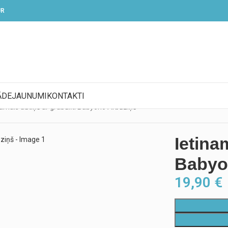
UR
ĀDE
JAUNUMI
KONTAKTI
namais autiņš ar grabulīti Babyono Arbūziņš
Ietina
Babyo
19,90
€