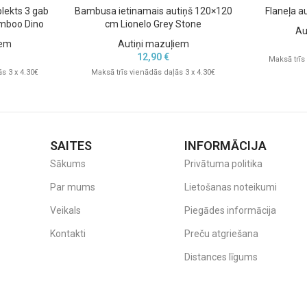
lekts 3 gab
Bambusa ietinamais autiņš 120×120
Flaneļa a
amboo Dino
cm Lionelo Grey Stone
Au
iem
Autiņi mazuļiem
12,90
€
Maksā trīs
s 3 x 4.30€
Maksā trīs vienādās daļās 3 x 4.30€
SAITES
INFORMĀCIJA
Sākums
Privātuma politika
Par mums
Lietošanas noteikumi
Veikals
Piegādes informācija
Kontakti
Preču atgriešana
Distances līgums