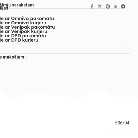
vēlmju sarakstam
ējas:
de ar Omniva pakomātu
e ar Omniva kurjeru
de ar Venipak pakomātu
e ar Venipak kurjeru
de ar DPD pakomātu
e ar DPD kurjeru
es maksājumi:
536/04