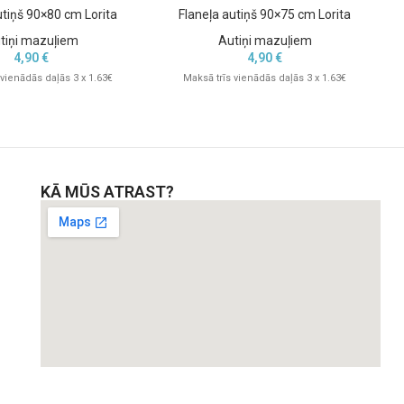
utiņš 90×80 cm Lorita
Flaneļa autiņš 90×75 cm Lorita
tiņi mazuļiem
Autiņi mazuļiem
4,90
€
4,90
€
 vienādās daļās 3 x 1.63€
Maksā trīs vienādās daļās 3 x 1.63€
KĀ MŪS ATRAST?