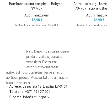
Bambusa autiņu komplekts Babyono
Bambusa autiņu komp
397/07
70×70 cm Lionelo B
Autiņi mazuļiem
Autiņi mazuļ
12,90
€
12,90
€
Maksā trīs vienādās daļās 3 x 4.30€
Maksā trīs vienādās daļā
Ratu Depo – uzticams bērnu
preču e-veikals jaunajiem
vecākiem. Pie mums
atradīsiet bērnu ratus,
autokrēsliņus, rotaļlietas, barošanas un
aprūpes preces. Viss, lai ikdiena ar mazuli
būtu droša un ērta.
Adrese:
Vaļņu iela 13, Liepāja, LV-3401
Telefons:
+371 291 27 701
E-pasts:
info@ratudepo.lv