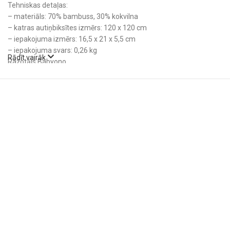
Tehniskas detaļas:
– materiāls: 70% bambuss, 30% kokvilna
– katras autiņbiksītes izmērs: 120 x 120 cm
– iepakojuma izmērs: 16,5 x 21 x 5,5 cm
– iepakojuma svars: 0,26 kg
Rādīt vairāk
Ražotājs Babyono