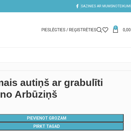
SAZINIES AR MUMS
NOTEIKUMI
0
PIESLĒGTIES / REĢISTRĒTIES
0,0
mais autiņš ar grabulīti
no Arbūziņš
PIEVIENOT GROZAM
PIRKT TAGAD