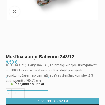
Noklikšķiniet, lai palielinātu
Muslīna autiņi Babyono 348/12
9,50
€
Muslīna autiņi BabyOno 348/12
ir maigi, elpojoši un izgatavoti
no 100% kokvilnas divslāņu muslīna. Ideāli piemēroti
jaundzimušajiem no pirmajām dzīves dienām. Komplektā 3
autiņi, izmērs 70×70 cm.
Pieejams noliktavā
PIEVIENOT GROZAM