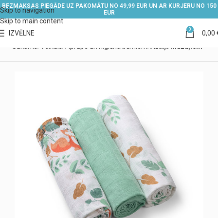
BEZMAKSAS PIEGĀDE UZ PAKOMĀTU NO 49,99 EUR UN AR KURJERU NO 150
Skip to navigation
EUR
Skip to main content
0
IZVĒLNE
0,00
Sākums
Veikals
Aprūpe un higiēna bērniem
Autiņi mazuļiem