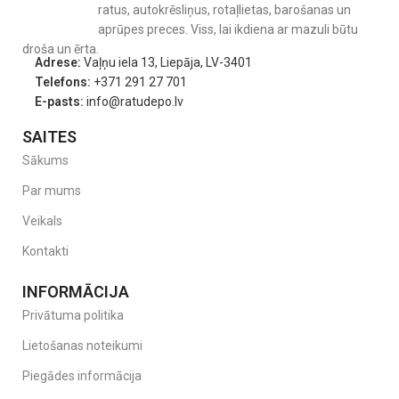
ratus, autokrēsliņus, rotaļlietas, barošanas un
aprūpes preces. Viss, lai ikdiena ar mazuli būtu
droša un ērta.
Adrese:
Vaļņu iela 13, Liepāja, LV-3401
Telefons:
+371 291 27 701
E-pasts:
info@ratudepo.lv
SAITES
Sākums
Par mums
Veikals
Kontakti
INFORMĀCIJA
Privātuma politika
Lietošanas noteikumi
Piegādes informācija