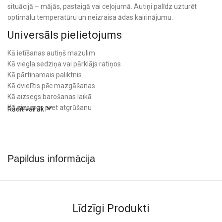
situācijā – mājās, pastaigā vai ceļojumā. Autiņi palīdz uzturēt
optimālu temperatūru un neizraisa ādas kairinājumu.
Universāls pielietojums
Kā ietīšanas autiņš mazulim
Kā viegla sedziņa vai pārklājs ratiņos
Kā pārtinamais paliktnis
Kā dvielītis pēc mazgāšanas
Kā aizsegs barošanas laikā
Kā aizsargs pret atgrūšanu
Rādīt vairāk
Pateicoties to maigumam un praktiskumam, muslīna autiņi ir
lieliska izvēle ikdienai un arī skaista dāvana jaundzimušajam.
Tehniskā informācija
Papildus informācija
Modelis: 348/12
Zīmols: BabyOno
Materiāls: 100% kokvilna (divslāņu muslīns)
Izmērs: 70 x 70 cm
Līdzīgi Produkti
Komplektā: 3 gab.
Piemērots no 0+ mēnešiem