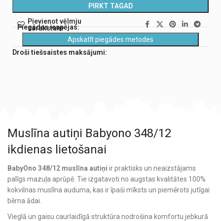
PIRKT TAGAD
Pievienot vēlmju
Piegādes iespējas:
sarakstam
Apskatīt piegādes metodes
Droši tiešsaistes maksājumi:
Muslīna autiņi Babyono 348/12
ikdienas lietošanai
BabyOno 348/12 muslīna autiņi
ir praktisks un neaizstājams
palīgs mazuļa aprūpē. Tie izgatavoti no augstas kvalitātes 100%
kokvilnas muslīna auduma, kas ir īpaši mīksts un piemērots jutīgai
bērna ādai.
Vieglā un gaisu caurlaidīgā struktūra nodrošina komfortu jebkurā