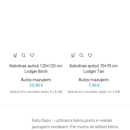
Apskati arī
bērnu kopšanas piederumus
, lai nodrošinātu mazulim
komfortu katru dienu.
Kokvilnas autiņš 120×120 cm
Kokvilnas autiņš 70×70 cm
B
Lodger Birch
Lodger Tan
Autiņi mazuļiem
Autiņi mazuļiem
25,90
€
7,90
€
Maksā trīs vienādās daļās 3 x 8.63€
Maksā trīs vienādās daļās 3 x 2.63€
Mak
Ratu Depo – uzticams bērnu preču e-veikals
jaunajiem vecākiem. Pie mums atradīsiet bērnu