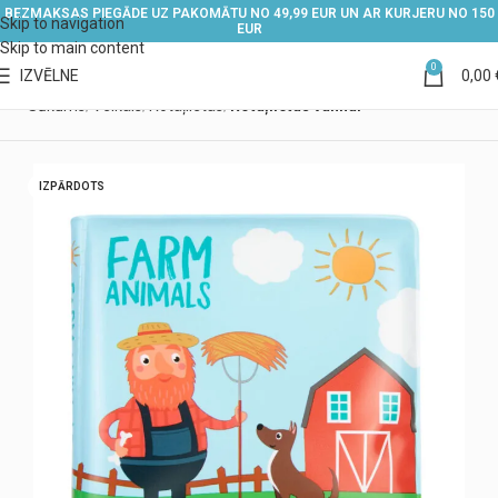
BEZMAKSAS PIEGĀDE UZ PAKOMĀTU NO 49,99 EUR UN AR KURJERU NO 150
Skip to navigation
EUR
Skip to main content
0
IZVĒLNE
0,00
Sākums
Veikals
Rotaļlietas
Rotaļlietas vannai
IZPĀRDOTS