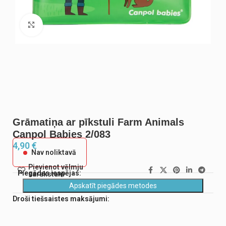
Noklikšķiniet, lai palielinātu
Grāmatiņa ar pīkstuli Farm Animals
Canpol Babies 2/083
4,90
€
Nav noliktavā
Pievienot vēlmju
Piegādes iespējas:
sarakstam
Apskatīt piegādes metodes
Droši tiešsaistes maksājumi: