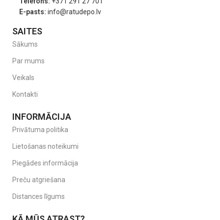
Telefons:
+371 291 27 701
E-pasts:
info@ratudepo.lv
SAITES
Sākums
Par mums
Veikals
Kontakti
INFORMĀCIJA
Privātuma politika
Lietošanas noteikumi
Piegādes informācija
Preču atgriešana
Distances līgums
KĀ MŪS ATRAST?