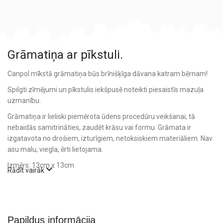
Grāmatiņa ar pīkstuli.
Canpol mīkstā grāmatiņa būs brīnišķīga dāvana katram bērnam!
Spilgti zīmējumi un pīkstulis iekšpusē noteikti piesaistīs mazuļa
uzmanību.
Grāmatiņa ir lieliski piemērota ūdens procedūru veikšanai, tā
nebaidās samitrināties, zaudēt krāsu vai formu. Grāmata ir
izgatavota no drošiem, izturīgiem, netoksiskiem materiāliem. Nav
asu malu, viegla, ērti lietojama.
Izmērs: 13cm x 13cm
Rādīt vairāk
Papildus informācija