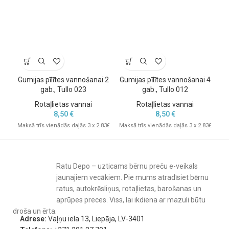
Gumijas pīlītes vannošanai 2
Gumijas pīlītes vannošanai 4
L
gab., Tullo 023
gab., Tullo 012
Rotaļlietas vannai
Rotaļlietas vannai
8,50
€
8,50
€
Mak
Maksā trīs vienādās daļās 3 x 2.83€
Maksā trīs vienādās daļās 3 x 2.83€
Ratu Depo – uzticams bērnu preču e-veikals
jaunajiem vecākiem. Pie mums atradīsiet bērnu
ratus, autokrēsliņus, rotaļlietas, barošanas un
aprūpes preces. Viss, lai ikdiena ar mazuli būtu
droša un ērta.
Adrese:
Vaļņu iela 13, Liepāja, LV-3401