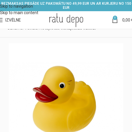
BEZMAKSAS PIEGĀDE UZ PAKOMĀTU NO 49,99 EUR UN AR KURJERU NO 150
Skip to navigation
EUR
Skip to main content
0
IZVĒLNE
0,00
Sākums
Veikals
Rotaļlietas
Rotaļlietas vannai