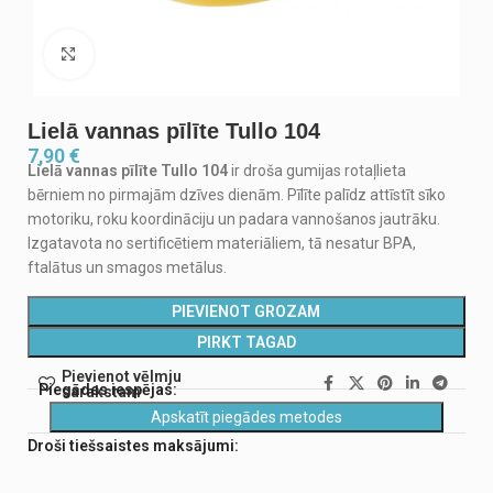
Noklikšķiniet, lai palielinātu
Lielā vannas pīlīte Tullo 104
7,90
€
Lielā vannas pīlīte Tullo 104
ir droša gumijas rotaļlieta
bērniem no pirmajām dzīves dienām. Pīlīte palīdz attīstīt sīko
motoriku, roku koordināciju un padara vannošanos jautrāku.
Izgatavota no sertificētiem materiāliem, tā nesatur BPA,
ftalātus un smagos metālus.
PIEVIENOT GROZAM
PIRKT TAGAD
Pievienot vēlmju
Piegādes iespējas:
sarakstam
Apskatīt piegādes metodes
Droši tiešsaistes maksājumi: