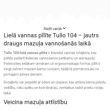
Rādīt vairāk
Lielā vannas pīlīte Tullo 104 – jautrs
draugs mazuļa vannošanās laikā
Tullo 104 lielā vannas pīlīte
ir klasiskā vannas rotaļlieta, kas
palīdz padarīt ikdienas vannošanos patīkamu un aizraujošu.
Pateicoties lielākam izmēram un ergonomiskajai formai, pīlīti ir
viegli satvert mazām bērnu rociņām, tādēļ tā piemērota jau no
pirmajām dzīves dienām.
Rotaļlietu var piepildīt ar ūdeni un izspiest, kas attīsta bērna pirkstu
veiklību, roku spēku un koordināciju, vienlaikus radot prieku rotaļu
laikā.
Veicina mazuļa attīstību