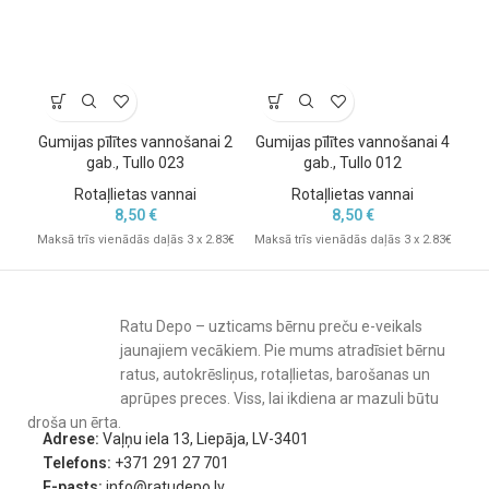
netoksiskus pigmentus, kas ir droši bērniem.
Nesatur BPA.
Nesatur ftalātus.
Nesatur smagos metālus.
Ražota Polijā.
Gumijas pīlītes vannošanai 2
Gumijas pīlītes vannošanai 4
Pr
Kvalitatīva Eiropas ražošana
gab., Tullo 023
gab., Tullo 012
Rotaļlietas vannai
Rotaļlietas vannai
Tullo jau daudzus gadus ražo bērnu rotaļlietas Polijā, ievērojot
8,50
€
8,50
€
augstus kvalitātes un drošības standartus. Tas nodrošina
Maksā trīs vienādās daļās 3 x 2.83€
Maksā trīs vienādās daļās 3 x 2.83€
Mak
uzticamu un ilgmūžīgu rotaļlietu ikdienas lietošanai.
Tehniskā informācija
Ražotājs:
Tullo
Ratu Depo – uzticams bērnu preču e-veikals
Modelis:
104
jaunajiem vecākiem. Pie mums atradīsiet bērnu
Produkta veids: gumijas vannas pīlīte.
ratus, autokrēsliņus, rotaļlietas, barošanas un
Ieteicamais vecums: no 0+ mēnešiem.
aprūpes preces. Viss, lai ikdiena ar mazuli būtu
Materiāls: sertificēta gumija.
droša un ērta.
Adrese:
Vaļņu iela 13, Liepāja, LV-3401
Krāsojums: ar rokām krāsots.
Telefons:
+371 291 27 701
Ražots: Polijā.
E-pasts:
info@ratudepo.lv