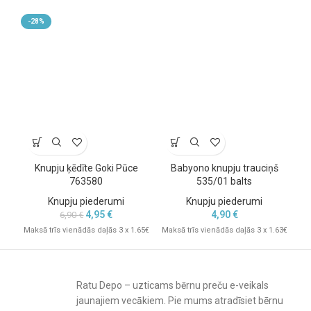
-28%
Knupju ķēdīte Goki Pūce
Babyono knupju trauciņš
763580
535/01 balts
Knupju piederumi
Knupju piederumi
4,95
€
4,90
€
6,90
€
Maksā trīs vienādās daļās 3 x 1.65€
Maksā trīs vienādās daļās 3 x 1.63€
Mak
Ratu Depo – uzticams bērnu preču e-veikals
jaunajiem vecākiem. Pie mums atradīsiet bērnu