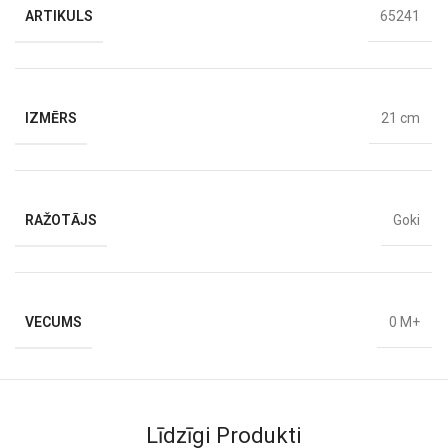
ARTIKULS
65241
IZMĒRS
21 cm
RAŽOTĀJS
Goki
VECUMS
0 M+
Līdzīgi Produkti