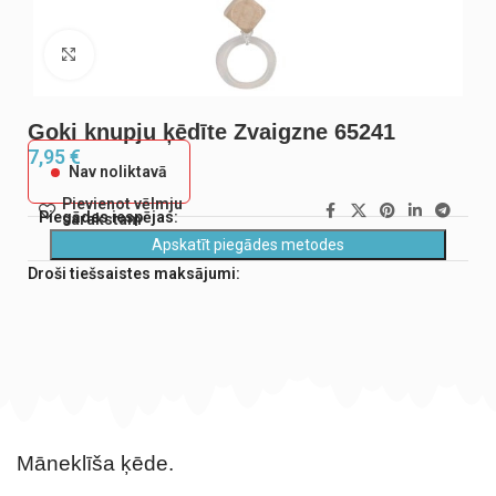
Noklikšķiniet, lai palielinātu
Goki knupju ķēdīte Zvaigzne 65241
7,95
€
Nav noliktavā
Pievienot vēlmju
Piegādes iespējas:
sarakstam
Apskatīt piegādes metodes
Droši tiešsaistes maksājumi:
Māneklīša ķēde.