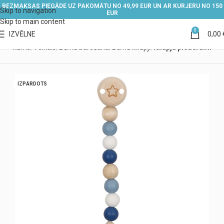
BEZMAKSAS PIEGĀDE UZ PAKOMĀTU NO 49,99 EUR UN AR KURJERU NO 150
Skip to navigation
EUR
Skip to main content
0
IZVĒLNE
0,00
Sākums
Veikals
Bērna barošana
Bērnu knupji
Knupju piederumi
IZPĀRDOTS