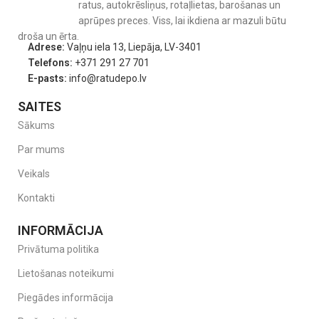
ratus, autokrēsliņus, rotaļlietas, barošanas un
aprūpes preces. Viss, lai ikdiena ar mazuli būtu
droša un ērta.
Adrese:
Vaļņu iela 13, Liepāja, LV-3401
Telefons:
+371 291 27 701
E-pasts:
info@ratudepo.lv
SAITES
Sākums
Par mums
Veikals
Kontakti
INFORMĀCIJA
Privātuma politika
Lietošanas noteikumi
Piegādes informācija