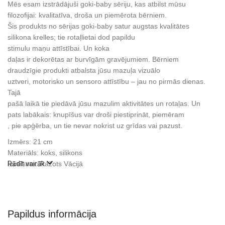
Mēs esam izstrādājuši goki-baby sēriju, kas atbilst mūsu
filozofijai: kvalitatīva, droša un piemērota bērniem.
Šis produkts no sērijas goki-baby satur augstas kvalitātes
silikona krelles; tie rotaļlietai dod papildu
stimulu maņu attīstībai. Un koka
daļas ir dekorētas ar burvīgām gravējumiem. Bērniem
draudzīgie produkti atbalsta jūsu mazuļa vizuālo
uztveri, motorisko un sensoro attīstību – jau no pirmās dienas.
Tajā
pašā laikā tie piedāvā jūsu mazulim aktivitātes un rotaļas. Un
pats labākais: knupīšus var droši piestiprināt, piemēram
, pie apģērba, un tie nevar nokrist uz grīdas vai pazust.
Izmērs: 21 cm
Materiāls: koks, silikons
Izcelsme: Ražots Vācijā
Rādīt vairāk
Papildus informācija