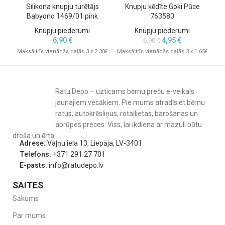
Silikona knupju turētājs
Knupju ķēdīte Goki Pūce
Kn
Babyono 1469/01 pink
763580
Knupju piederumi
Knupju piederumi
6,90
€
4,95
€
6,90
€
Maksā trīs vienādās daļās 3 x 2.30€
Maksā trīs vienādās daļās 3 x 1.65€
Mak
Ratu Depo – uzticams bērnu preču e-veikals
jaunajiem vecākiem. Pie mums atradīsiet bērnu
ratus, autokrēsliņus, rotaļlietas, barošanas un
aprūpes preces. Viss, lai ikdiena ar mazuli būtu
droša un ērta.
Adrese:
Vaļņu iela 13, Liepāja, LV-3401
Telefons:
+371 291 27 701
E-pasts:
info@ratudepo.lv
SAITES
Sākums
Par mums