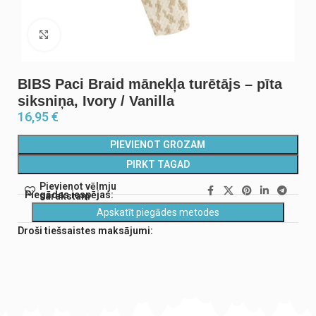
Noklikšķiniet, lai palielinātu
BIBS Paci Braid mānekļa turētājs – pīta
siksniņa, Ivory / Vanilla
16,95
€
PIEVIENOT GROZAM
PIRKT TAGAD
Pievienot vēlmju
Piegādes iespējas:
sarakstam
Apskatīt piegādes metodes
Droši tiešsaistes maksājumi: