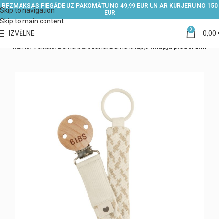
BEZMAKSAS PIEGĀDE UZ PAKOMĀTU NO 49,99 EUR UN AR KURJERU NO 150
Skip to navigation
EUR
Skip to main content
0
IZVĒLNE
0,00
Sākums
Veikals
Bērna barošana
Bērnu knupji
Knupju piederumi