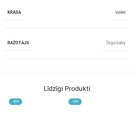
KRĀSA
violet
RAŽOTĀJS
Tega baby
VECUMS
0 M+
Līdzīgi Produkti
-25%
-15%
-