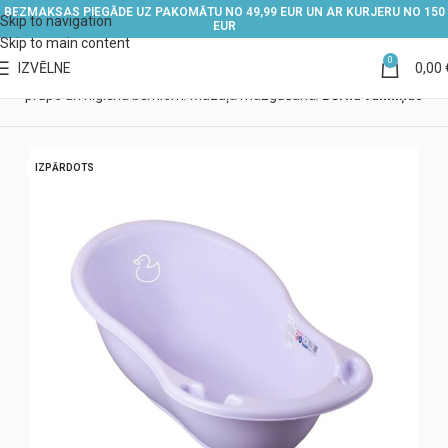
BEZMAKSAS PIEGĀDE UZ PAKOMĀTU NO 49,99 EUR UN AR KURJERU NO 150
Skip to navigation
EUR
Skip to main content
0
IZVĒLNE
0,00
ls
Aprūpe un higiēna bērniem
Mazuļa mazgāšana
Bērnu vanniņas
IZPĀRDOTS