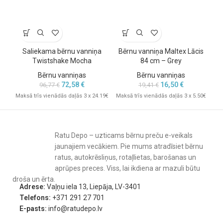
Saliekama bērnu vanniņa
Bērnu vanniņa Maltex Lācis
B
Twistshake Mocha
84 cm – Grey
Bērnu vanniņas
Bērnu vanniņas
72,58
€
16,50
€
96,77
€
19,41
€
Maksā trīs vienādās daļās 3 x 24.19€
Maksā trīs vienādās daļās 3 x 5.50€
Mak
Ratu Depo – uzticams bērnu preču e-veikals
jaunajiem vecākiem. Pie mums atradīsiet bērnu
ratus, autokrēsliņus, rotaļlietas, barošanas un
aprūpes preces. Viss, lai ikdiena ar mazuli būtu
droša un ērta.
Adrese:
Vaļņu iela 13, Liepāja, LV-3401
Telefons:
+371 291 27 701
E-pasts:
info@ratudepo.lv