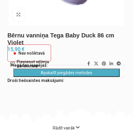
Noklikšķiniet, lai palielinātu
Bērnu vanniņa Tega Baby Duck 86 cm
Violet
15,90
€
Nav noliktavā
Pievienot vēlmju
Piegādes iespējas:
sarakstam
Apskatīt piegādes metodes
Droši tiešsaistes maksājumi:
Rādīt vairāk