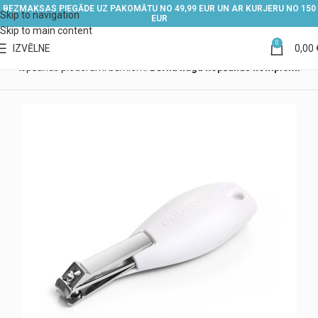
BEZMAKSAS PIEGĀDE UZ PAKOMĀTU NO 49,99 EUR UN AR KURJERU NO 150
Skip to navigation
EUR
Skip to main content
0
IZVĒLNE
0,00
iem
Kopšanas piederumi bērniem
Bērnu nagu kopšanas komplekti