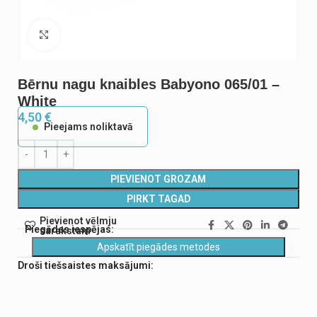
Noklikšķiniet, lai palielinātu
Bērnu nagu knaibles Babyono 065/01 –
White
4,50
€
Pieejams noliktavā
PIEVIENOT GROZAM
PIRKT TAGAD
Pievienot vēlmju
Piegādes iespējas:
sarakstam
Apskatīt piegādes metodes
Droši tiešsaistes maksājumi: