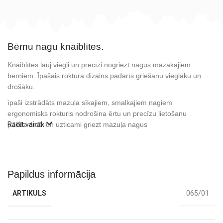
Bērnu nagu knaiblītes.
Knaiblītes ļauj viegli un precīzi nogriezt nagus mazākajiem
bērniem. Īpašais roktura dizains padarīs griešanu vieglāku un
drošāku.
īpaši izstrādāts mazuļa sīkajiem, smalkajiem nagiem
ergonomisks rokturis nodrošina ērtu un precīzu lietošanu
palīdz droši un uzticami griezt mazuļa nagus
Rādīt vairāk
Papildus informācija
ARTIKULS
065/01