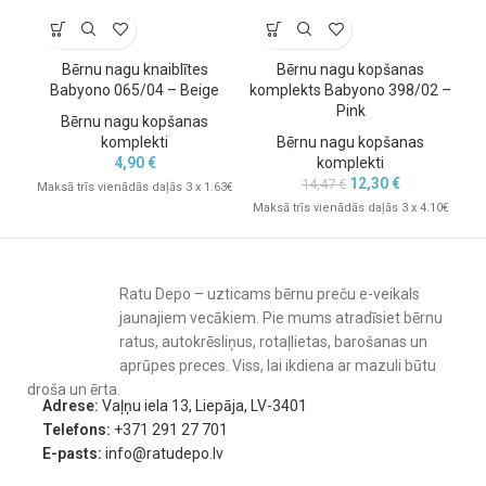
Bērnu nagu knaiblītes
Bērnu nagu kopšanas
Bē
Babyono 065/04 – Beige
komplekts Babyono 398/02 –
Pink
Bērnu nagu kopšanas
komplekti
Bērnu nagu kopšanas
4,90
€
komplekti
12,30
€
14,47
€
Maksā trīs vienādās daļās 3 x 1.63€
Mak
Maksā trīs vienādās daļās 3 x 4.10€
Ratu Depo – uzticams bērnu preču e-veikals
jaunajiem vecākiem. Pie mums atradīsiet bērnu
ratus, autokrēsliņus, rotaļlietas, barošanas un
aprūpes preces. Viss, lai ikdiena ar mazuli būtu
droša un ērta.
Adrese:
Vaļņu iela 13, Liepāja, LV-3401
Telefons:
+371 291 27 701
E-pasts:
info@ratudepo.lv