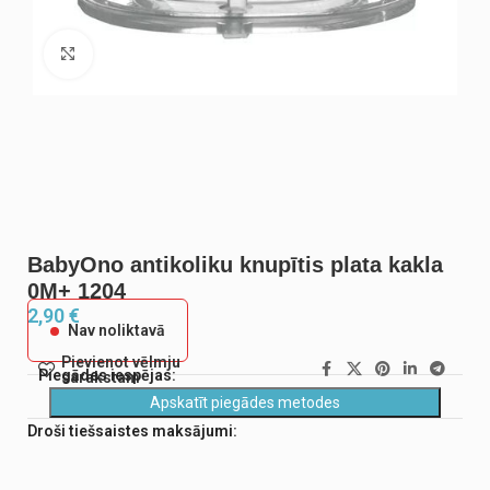
Noklikšķiniet, lai palielinātu
BabyOno antikoliku knupītis plata kakla
0M+ 1204
2,90
€
Nav noliktavā
Pievienot vēlmju
Piegādes iespējas:
sarakstam
Apskatīt piegādes metodes
Droši tiešsaistes maksājumi: