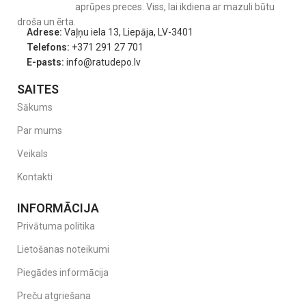
aprūpes preces. Viss, lai ikdiena ar mazuli būtu
droša un ērta.
Adrese:
Vaļņu iela 13, Liepāja, LV-3401
Telefons:
+371 291 27 701
E-pasts:
info@ratudepo.lv
SAITES
Sākums
Par mums
Veikals
Kontakti
INFORMĀCIJA
Privātuma politika
Lietošanas noteikumi
Piegādes informācija
Preču atgriešana