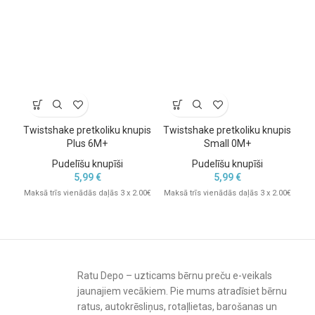
Twistshake pretkoliku knupis
Twistshake pretkoliku knupis
Tw
Plus 6M+
Small 0M+
Pudelīšu knupīši
Pudelīšu knupīši
5,99
€
5,99
€
Maksā trīs vienādās daļās 3 x 2.00€
Maksā trīs vienādās daļās 3 x 2.00€
Mak
Ratu Depo – uzticams bērnu preču e-veikals
jaunajiem vecākiem. Pie mums atradīsiet bērnu
ratus, autokrēsliņus, rotaļlietas, barošanas un