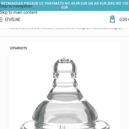
BEZMAKSAS PIEGĀDE UZ PAKOMĀTU NO 49,99 EUR UN AR KURJERU NO 150
Skip to navigation
EUR
Skip to main content
0
IZVĒLNE
0,00
ums
Veikals
Bērna barošana
Pudelītes un knupīši
Pudelīšu knupīši
IZPĀRDOTS