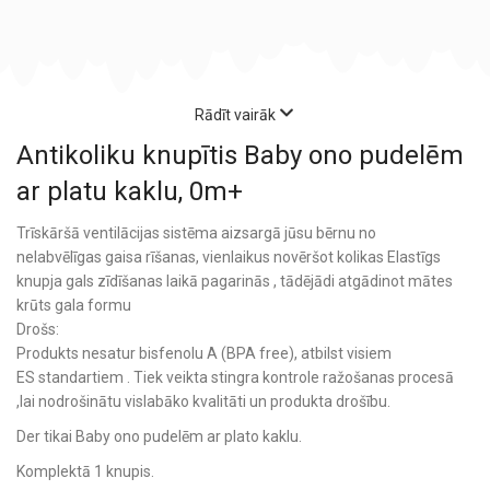
Rādīt vairāk
Antikoliku knupītis Baby ono pudelēm
ar platu kaklu, 0m+
Trīskāršā ventilācijas sistēma aizsargā jūsu bērnu no
nelabvēlīgas gaisa rīšanas, vienlaikus novēršot kolikas Elastīgs
knupja gals zīdīšanas laikā pagarinās , tādējādi atgādinot mātes
krūts gala formu
Drošs:
Produkts nesatur bisfenolu A (BPA free), atbilst visiem
ES standartiem . Tiek veikta stingra kontrole ražošanas procesā
,lai nodrošinātu vislabāko kvalitāti un produkta drošību.
Der tikai Baby ono pudelēm ar plato kaklu.
Komplektā 1 knupis.